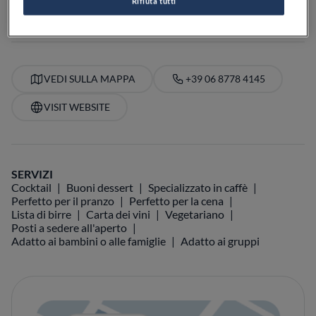
Rifiuta tutti
PREZZO
VEDI SULLA MAPPA
+39 06 8778 4145
VISIT WEBSITE
SERVIZI
Cocktail
Buoni dessert
Specializzato in caffè
Perfetto per il pranzo
Perfetto per la cena
Lista di birre
Carta dei vini
Vegetariano
Posti a sedere all'aperto
Adatto ai bambini o alle famiglie
Adatto ai gruppi