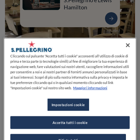
S.Pellegrino e Lewis
Hamilton
Cliccando sul pulsante "Accetta tutti i cookie" acconsenti all'utilizzo di cookie di
prima e terza parte (o tecnologie simili) al fine di migliorare la tua esperienza di
navigazione web, fare valutazioni sui nostri utenti, raccogliere informazioni utili
per consentire a noi e ai nostri partner di fornirti annunci personalizzati in base
ai tuoi interessi. Scopri di più sulla nostra informativa sulla privacy e imposta le
tue preferenze cliccando qui o in qualsiasi momento cliccando sul link
0
0
0
0
0
"Impostazioni cookie" sul nostro sito web.
Maggiori informazioni
Impostazioni cookie
Via Sebastiano Veniero, 28/c
00192
Roma
RM
Italia
Accetta tutti i cookie
CHIUSO
Apre
Domenica,
11:30-15:30, 18:30-23:00
VEDI ORARI