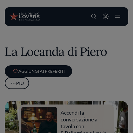
User account m
Salta al contenuto principale
La Locanda di Piero
AGGIUNGI AI PREFERITI
PIÙ
Accendi la
conversazione a
tavola con