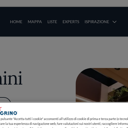
ze
Main navigation
HOME
MAPPA
LISTE
EXPERTS
ISPIRAZIONE
Salta al contenuto principale
li
ini
PIÙ
pulsante "Accetta tutti i cookie" acconsenti all'utilizzo di cookie di prima e terza parte (o tecnol
rare la tua esperienza di navigazione web, fare valutazioni sui nostri utenti, raccogliere informa