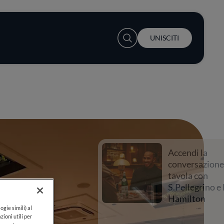
User account menu
UNISCITI
Accendi la
conversazione a
tavola con
S.Pellegrino e Lewis
Hamilton
ogie simili) al
zioni utili per