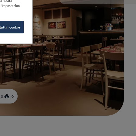
lla nostra
k "Impostazioni
tutti i cookie
0
0