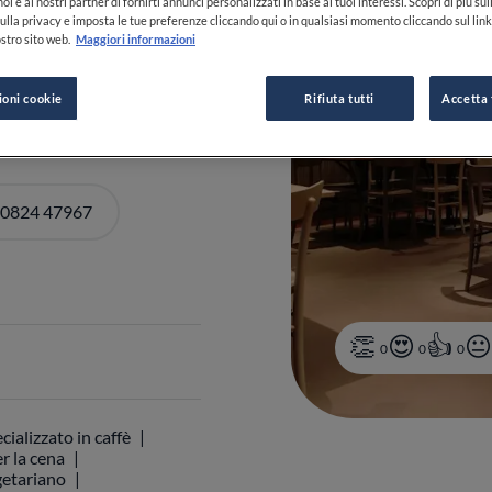
oi e ai nostri partner di fornirti annunci personalizzati in base ai tuoi interessi. Scopri di più su
ulla privacy e imposta le tue preferenze cliccando qui o in qualsiasi momento cliccando sul lin
stro sito web.
Maggiori informazioni
ioni cookie
Rifiuta tutti
Accetta 
 0824 47967
0
0
0
cializzato in caffè
r la cena
etariano