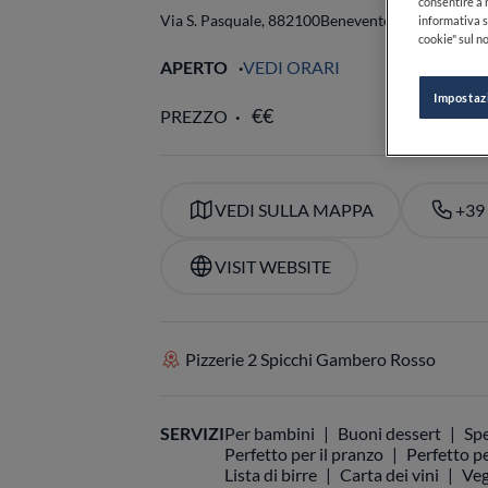
consentire a n
Via S. Pasquale, 8
82100
Benevento
BN
Italia
informativa s
cookie" sul no
APERTO
VEDI ORARI
Impostaz
PREZZO
VEDI SULLA MAPPA
+39
VISIT WEBSITE
Pizzerie 2 Spicchi Gambero Rosso
SERVIZI
Per bambini
Buoni dessert
Spe
Perfetto per il pranzo
Perfetto pe
Lista di birre
Carta dei vini
Veg