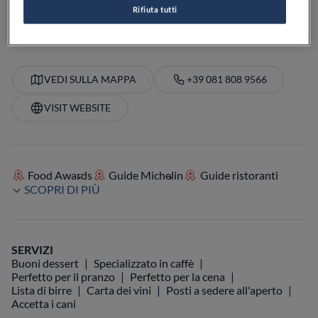
PREZZO
Rifiuta tutti
VEDI SULLA MAPPA
+39 081 808 9566
VISIT WEBSITE
Food Awards
Guide Michelin
Guide ristoranti
SCOPRI DI PIÙ
SERVIZI
Buoni dessert
Specializzato in caffè
Perfetto per il pranzo
Perfetto per la cena
Lista di birre
Carta dei vini
Posti a sedere all'aperto
Accetta i cani