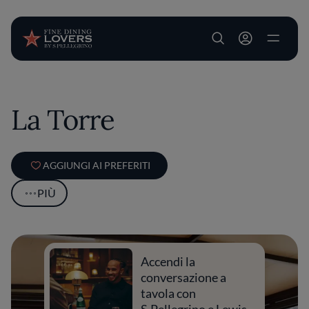
User account m
Salta al contenuto principale
La Torre
AGGIUNGI AI PREFERITI
PIÙ
Accendi la
conversazione a
tavola con