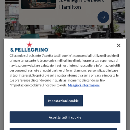
S.Pellegrino e Lewis
Hamilton
Cliccando sul pulsante "Accetta tutti i cookie" acconsenti all'utilizzo di cookie di
prima e terza parte (o tecnologie simili) al fine di migliorare la tua esperienza di
navigazione web, fare valutazioni sui nostri utenti, raccogliere informazioni utili
per consentire a noi e ai nostri partner di fornirti annunci personalizzati in base
ai tuoi interessi. Scopri di più sulla nostra informativa sulla privacy e imposta le
0
0
0
0
0
tue preferenze cliccando qui o in qualsiasi momento cliccando sul link
"Impostazioni cookie" sul nostro sito web.
Maggiori informazioni
Impostazioni cookie
Via Annunziata, 7
80061
Massa Lubrense
NA
Italia
CHIUSO
Apre
Venerdì,
11:30-14:30, 18:30-22:30
Accetta tutti i cookie
VEDI ORARI