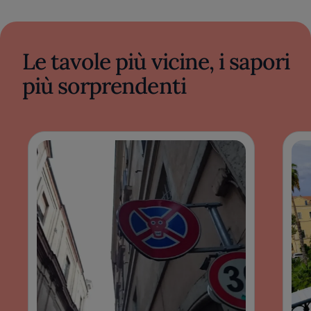
Le tavole più vicine, i sapori
più sorprendenti