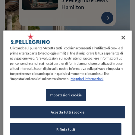
S.Pellegrino e Lewis
Hamilton
Cliccando sul pulsante "Accetta tutti i cookie" acconsenti all'utilizzo di cookie di
prima e terza parte (o tecnologie simili) al fine di migliorare la tua esperienza di
navigazione web, fare valutazioni sui nostri utenti, raccogliere informazioni utili
per consentire a noi e ai nostri partner di fornirti annunci personalizzati in base
ai tuoi interessi. Scopri di più sulla nostra informativa sulla privacy e imposta le
tue preferenze cliccando qui o in qualsiasi momento cliccando sul link
"Impostazioni cookie" sul nostro sito web.
Maggiori informazioni
0
0
0
0
0
Impostazioni cookie
Piazza della Vittoria, 5
80067
Sorrento
NA
Italia
Accetta tutti i cookie
CHIUSO
Apre
Martedì,
00:00-23:59
VEDI ORARI
Rifiuta tutti