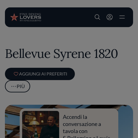
User account m
Salta al contenuto principale
Bellevue Syrene 1820
AGGIUNGI AI PREFERITI
PIÙ
Accendi la
conversazione a
tavola con