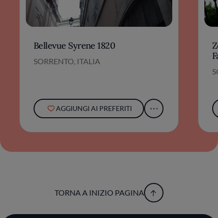
Bellevue Syrene 1820
Z
F
SORRENTO, ITALIA
S
AGGIUNGI AI PREFERITI
TORNA A INIZIO PAGINA