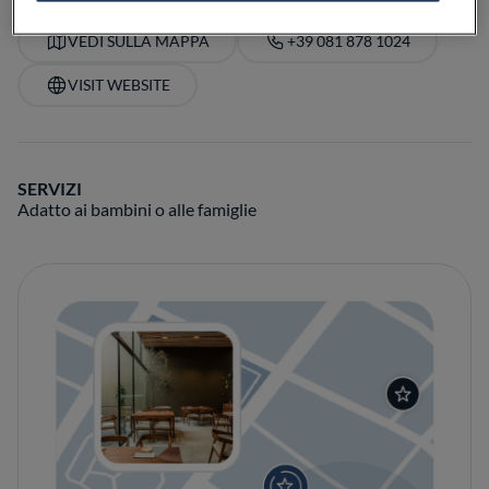
VEDI SULLA MAPPA
+39 081 878 1024
VISIT WEBSITE
SERVIZI
Adatto ai bambini o alle famiglie