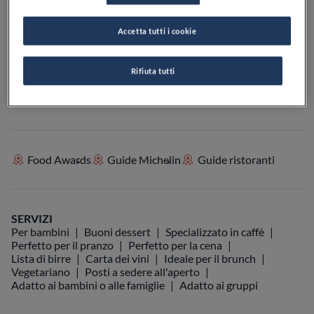
Accetta tutti i cookie
VEDI SULLA MAPPA
+39 331 800 1116
Rifiuta tutti
VISIT WEBSITE
Food Awards
Guide Michelin
Guide ristoranti
SERVIZI
Per bambini
Buoni dessert
Specializzato in caffè
Perfetto per il pranzo
Perfetto per la cena
Lista di birre
Carta dei vini
Ideale per il brunch
Vegetariano
Posti a sedere all'aperto
Adatto ai bambini o alle famiglie
Adatto ai gruppi