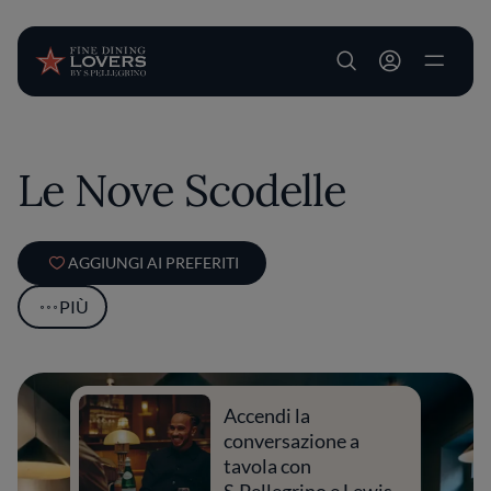
User account m
Salta al contenuto principale
Le Nove Scodelle
AGGIUNGI AI PREFERITI
PIÙ
Accendi la
conversazione a
tavola con