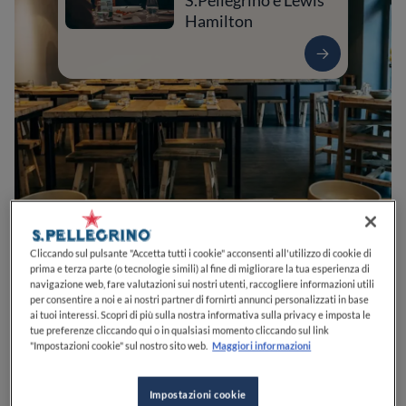
S.Pellegrino e Lewis
Hamilton
0
0
0
0
0
Cliccando sul pulsante "Accetta tutti i cookie" acconsenti all'utilizzo di cookie di
prima e terza parte (o tecnologie simili) al fine di migliorare la tua esperienza di
navigazione web, fare valutazioni sui nostri utenti, raccogliere informazioni utili
per consentire a noi e ai nostri partner di fornirti annunci personalizzati in base
ai tuoi interessi. Scopri di più sulla nostra informativa sulla privacy e imposta le
Viale Monza, 4
20127
Milano
MI
Italia
tue preferenze cliccando qui o in qualsiasi momento cliccando sul link
"Impostazioni cookie" sul nostro sito web.
Maggiori informazioni
APERTO
VEDI ORARI
Impostazioni cookie
PREZZO