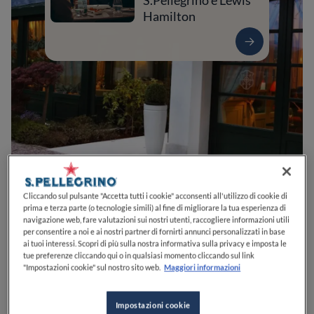
S.Pellegrino e Lewis
Hamilton
0
0
0
0
0
Cliccando sul pulsante "Accetta tutti i cookie" acconsenti all'utilizzo di cookie di
prima e terza parte (o tecnologie simili) al fine di migliorare la tua esperienza di
navigazione web, fare valutazioni sui nostri utenti, raccogliere informazioni utili
per consentire a noi e ai nostri partner di fornirti annunci personalizzati in base
ai tuoi interessi. Scopri di più sulla nostra informativa sulla privacy e imposta le
Via Margone, 15
38123
Trento
TN
Italia
tue preferenze cliccando qui o in qualsiasi momento cliccando sul link
"Impostazioni cookie" sul nostro sito web.
Maggiori informazioni
CHIUSO
Apre
Lunedì,
12:30-14:00, 19:30-21:30
VEDI ORARI
Impostazioni cookie