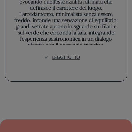
evocando quell’essenzialità raffinata che
definisce il carattere del luogo.
L’arredamento, minimalista senza essere
freddo, infonde una sensazione di equilibrio:
grandi vetrate aprono lo sguardo sui filari e
sul verde che circonda la sala, integrando
l’esperienza gastronomica in un dialogo
diretto con il paesaggio trentino.
LEGGI TUTTO
Il menu porta la firma di Edoardo Fumagalli,
interprete di una cucina che rifiuta l’eccesso
e si affida a una ricerca costante della
purezza. Fumagalli predilige un approccio che
pone l’ingrediente al centro, scegliendo solo
prodotti che raccontano la stagione e il
territorio, senza orpelli. Ogni piatto si rivela
misurato, mai urlato, dove le tecniche sono al
servizio della materia prima invece di
sovrastarla. La sua filosofia si fonda su una
stratificazione di esperienze: una cucina che
evolve in sinergia con il calendario naturale,