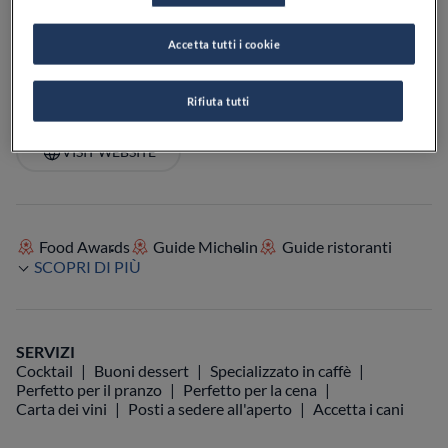
PREZZO
Accetta tutti i cookie
Rifiuta tutti
VEDI SULLA MAPPA
+39 0461 349401
VISIT WEBSITE
Food Awards
Guide Michelin
Guide ristoranti
SCOPRI DI PIÙ
SERVIZI
Cocktail
Buoni dessert
Specializzato in caffè
Perfetto per il pranzo
Perfetto per la cena
Carta dei vini
Posti a sedere all'aperto
Accetta i cani