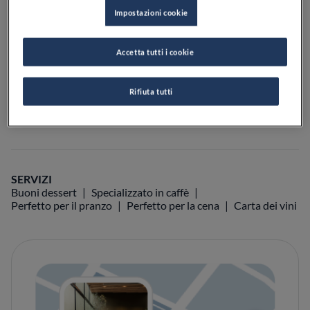
Impostazioni cookie
PREZZO
Accetta tutti i cookie
VEDI SULLA MAPPA
+39 011 436 8233
Rifiuta tutti
VISIT WEBSITE
SERVIZI
Buoni dessert
Specializzato in caffè
Perfetto per il pranzo
Perfetto per la cena
Carta dei vini