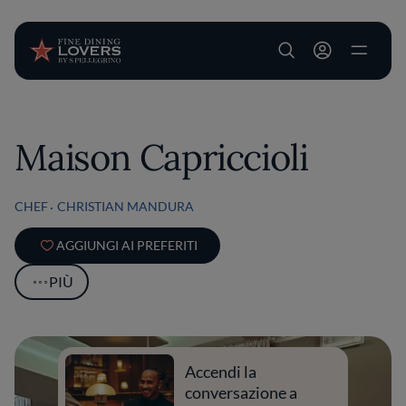
User account m
Salta al contenuto principale
Maison Capriccioli
CHEF
CHRISTIAN MANDURA
AGGIUNGI AI PREFERITI
PIÙ
Accendi la
conversazione a