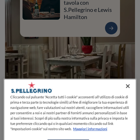
tavola con
S.Pellegrino e Lewis
Hamilton
0
0
0
0
0
Cliccando sul pulsante "Accetta tutti i cookie" acconsenti all'utilizzo di cookie di
prima e terza parte (o tecnologie simili) al fine di migliorare la tua esperienza di
navigazione web, fare valutazioni sui nostri utenti, raccogliere informazioni utili
per consentire a noi e ai nostri partner di fornirti annunci personalizzati in base
ai tuoi interessi. Scopri di più sulla nostra informativa sulla privacy e imposta le
Via San Domenico, 40
10122
Torino
TO
Italia
tue preferenze cliccando qui o in qualsiasi momento cliccando sul link
"Impostazioni cookie" sul nostro sito web.
Maggiori informazioni
CHIUSO
Apre
Giovedì,
20:00-23:00
VEDI ORARI