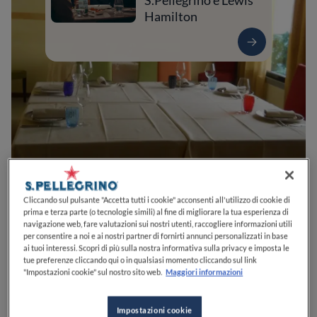
S.Pellegrino e Lewis
Hamilton
0
0
0
0
0
Cliccando sul pulsante "Accetta tutti i cookie" acconsenti all'utilizzo di cookie di
prima e terza parte (o tecnologie simili) al fine di migliorare la tua esperienza di
navigazione web, fare valutazioni sui nostri utenti, raccogliere informazioni utili
per consentire a noi e ai nostri partner di fornirti annunci personalizzati in base
ai tuoi interessi. Scopri di più sulla nostra informativa sulla privacy e imposta le
Contrada Aso, 62
63851
Ortezzano
FM
Italia
tue preferenze cliccando qui o in qualsiasi momento cliccando sul link
"Impostazioni cookie" sul nostro sito web.
Maggiori informazioni
APERTO
VEDI ORARI
Impostazioni cookie
PREZZO