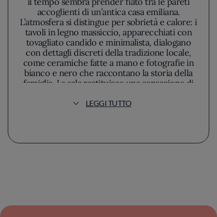
il tempo sembra prender fiato tra le pareti
accoglienti di un’antica casa emiliana.
L’atmosfera si distingue per sobrietà e calore: i
tavoli in legno massiccio, apparecchiati con
tovagliato candido e minimalista, dialogano
con dettagli discreti della tradizione locale,
come ceramiche fatte a mano e fotografie in
bianco e nero che raccontano la storia della
famiglia. La sala restituisce una sensazione di
intimità familiare, senza mai cadere nella
nostalgia forzata, mentre la luce soffusa
LEGGI TUTTO
accompagna l’incedere lento di una cena da
assaporare senza fretta.
La cucina di Mamma Rosa affiora con una
consapevolezza rara. Dietro ogni
preparazione, si avverte il rispetto meticoloso
verso le radici gastronomiche dell’Emilia,
celebrando ingredienti autentici e di stagione.
Le cromie calde dei piatti, presentati senza
artifici, sottolineano la scelta di valorizzare la
materia prima: tagliatelle tirate a mano,