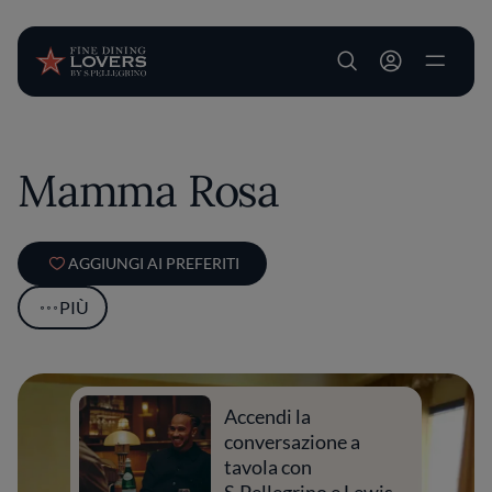
User account m
Salta al contenuto principale
Mamma Rosa
AGGIUNGI AI PREFERITI
PIÙ
Accendi la
conversazione a
tavola con