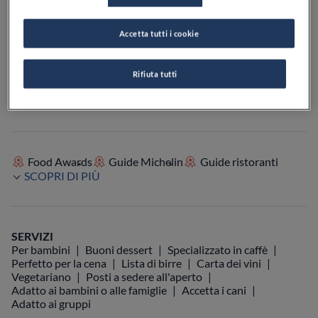
Accetta tutti i cookie
VEDI SULLA MAPPA
+39 0734 770194
Rifiuta tutti
VISIT WEBSITE
Food Awards
Guide Michelin
Guide ristoranti
SCOPRI DI PIÙ
SERVIZI
Per bambini
Buoni dessert
Specializzato in caffè
Perfetto per la cena
Lista di birre
Carta dei vini
Vegetariano
Posti a sedere all'aperto
Adatto ai bambini o alle famiglie
Accetta i cani
Adatto ai gruppi