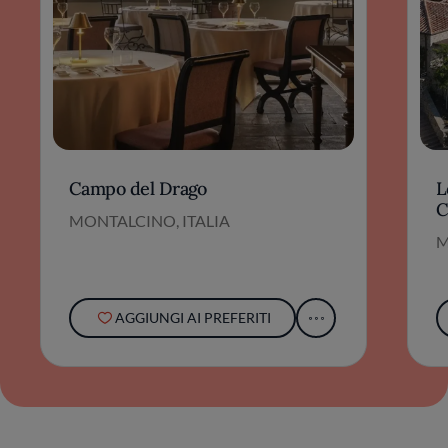
Campo del Drago
L
C
MONTALCINO, ITALIA
M
AGGIUNGI AI PREFERITI