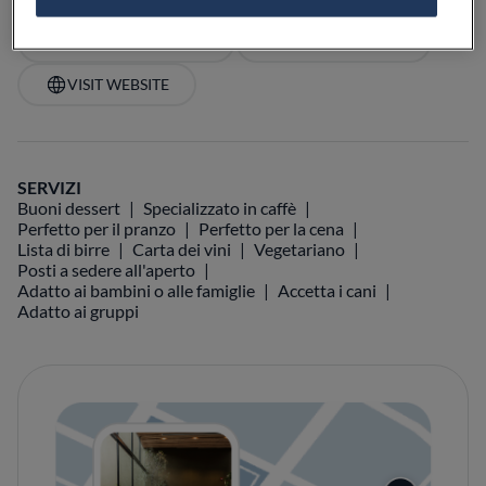
VEDI SULLA MAPPA
+39 0577 564528
VISIT WEBSITE
SERVIZI
Buoni dessert
Specializzato in caffè
Perfetto per il pranzo
Perfetto per la cena
Lista di birre
Carta dei vini
Vegetariano
Posti a sedere all'aperto
Adatto ai bambini o alle famiglie
Accetta i cani
Adatto ai gruppi