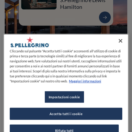
S.Pellegrino e Lewis
Hamilton
Cliccando sul pulsante "Accetta tutti i cookie" acconsenti all'utilizzo di cookie di
prima e terza parte (o tecnologie simili) al fine di migliorare la tua esperienza di
navigazione web, fare valutazioni sui nostri utenti, raccogliere informazioni utili
per consentire a noi e ai nostri partner di fornirti annunci personalizzati in base
ai tuoi interessi. Scopri di più sulla nostra informativa sulla privacy e imposta le
tue preferenze cliccando qui o in qualsiasi momento cliccando sul link
0
0
0
0
0
"Impostazioni cookie" sul nostro sito web.
Maggiori informazioni
Impostazioni cookie
SP34/c
53022
Buonconvento
SI
Italia
Accetta tutti i cookie
APERTO
VEDI ORARI
Rifiuta tutti