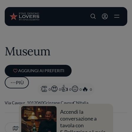
User account m
Salta al contenuto principale
Museum
AGGIUNGI AI PREFERITI
PIÙ
0
0
0
0
0
Via Cavour, 10
12060
Grinzane Cavour
CN
Italia
Accendi la
conversazione a
tavola con
VEDI SULLA MAPPA