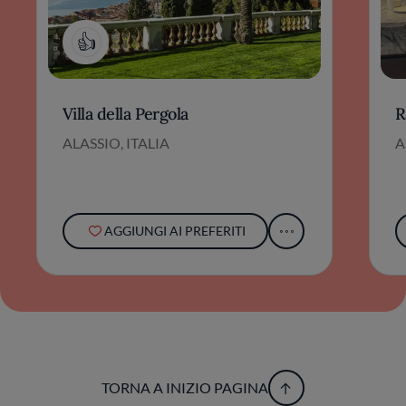
1
Villa della Pergola
R
ALASSIO, ITALIA
A
AGGIUNGI AI PREFERITI
TORNA A INIZIO PAGINA