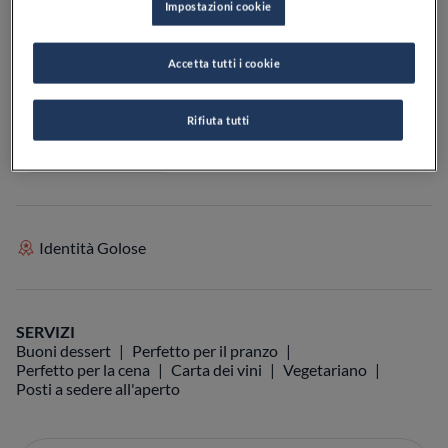
Impostazioni cookie
CHIUSO
Apre
Giovedì,
19:00-21:30
VEDI ORARI
Accetta tutti i cookie
VEDI SULLA MAPPA
+39 0182 646140
Rifiuta tutti
VISIT WEBSITE
Identità Golose
SERVIZI
Buoni dessert
Perfetto per il pranzo
Perfetto per la cena
Carta dei vini
Vegetariano
Posti a sedere all'aperto