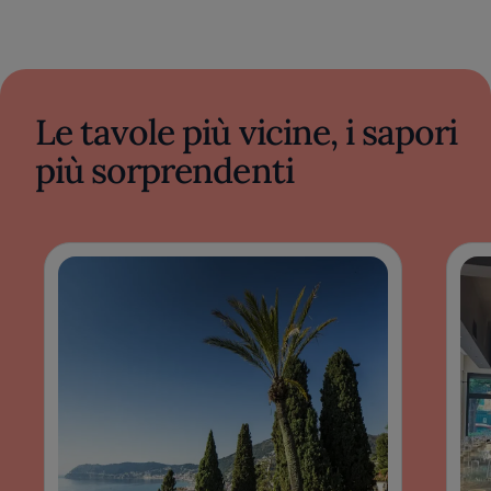
Le tavole più vicine, i sapori
più sorprendenti