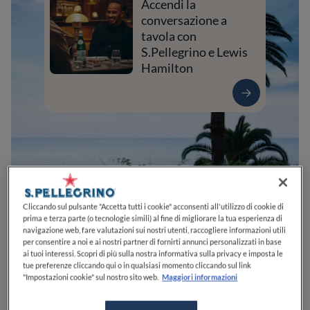
Accendi la
conversazione a
tavola con
S.Pellegrino e Lewis
Hamilton
Cliccando sul pulsante "Accetta tutti i cookie" acconsenti all'utilizzo di cookie di
prima e terza parte (o tecnologie simili) al fine di migliorare la tua esperienza di
navigazione web, fare valutazioni sui nostri utenti, raccogliere informazioni utili
1
0
0
0
0
per consentire a noi e ai nostri partner di fornirti annunci personalizzati in base
ai tuoi interessi. Scopri di più sulla nostra informativa sulla privacy e imposta le
tue preferenze cliccando qui o in qualsiasi momento cliccando sul link
"Impostazioni cookie" sul nostro sito web.
Maggiori informazioni
Via Privata Montagu, 9
17021
Alassio
SV
Italia