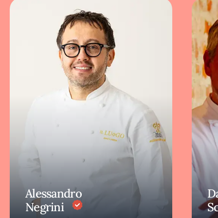
Alessandro
D
Negrini
S