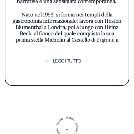
narrativa e una sensibilità contemporanea.
Nato nel 1993, si forma nei templi della
gastronomia internazionale: lavora con Heston
Blumenthal a Londra, poi a lungo con Heinz
Beck, al fianco del quale conquista la sua
prima stella Michelin al
Castello di Fighine
a
soli 26 anni.
Dopo l’esperienza a
Spazio7
a Torino, approda
LEGGI TUTTO
ad Alassio per guidare la cucina del ristorante
Nove
, dove firma una proposta gastronomica
centrata sull’equilibrio tra memoria e visione.
La sua cucina si distingue per eleganza,
coerenza e rispetto del territorio ligure,
reinterpretato con creatività, tecnica e
attenzione alla sostenibilità. Con uno stile
personale e una visione autentica del
mestiere, Romano racconta nei suoi piatti
un’Italia che evolve senza dimenticare le
radici.