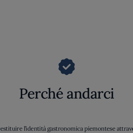
Perché andarci
i restituire l’identità gastronomica piemontese attr
rritorio e attenzione. L’ambiente, contemporaneo ne