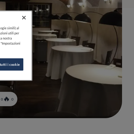
ogie simili) al
zioni utili per
lla nostra
k "Impostazioni
tutti i cookie
0
0