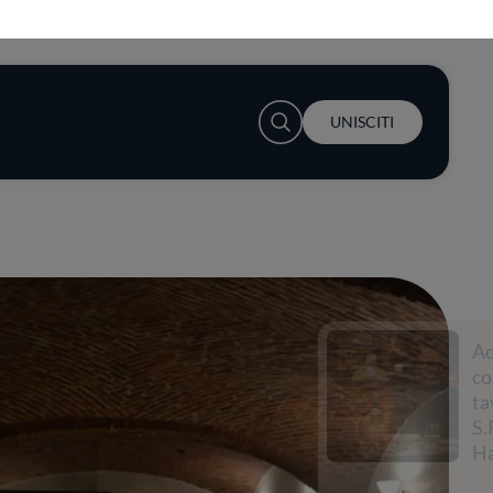
User account menu
UNISCITI
Accendi la
conversazione a
tavola con
S.Pellegrino e Lewis
Hamilton