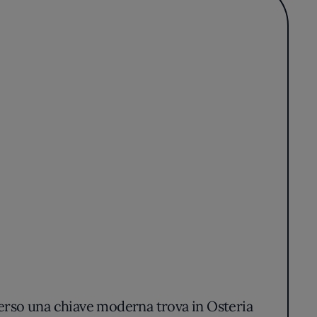
averso una chiave moderna trova in Osteria
lla linea ma privo di eccessi, avvolge i