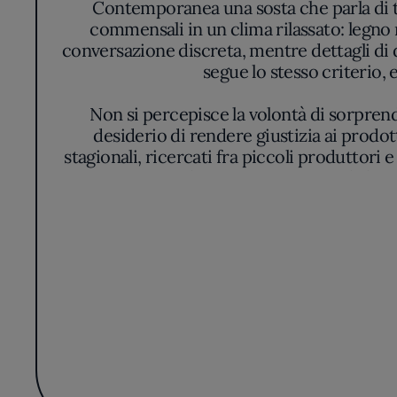
commensali in un clima rilassato: legno n
conversazione discreta, mentre dettagli di d
segue lo stesso criterio,
Non si percepisce la volontà di sorprend
desiderio di rendere giustizia ai prodot
stagionali, ricercati fra piccoli produttori 
Su ogni piatto, la materia prima guida la 
Il menu segue un percorso fluido, dettato
spiccano signature dish elevati a emblemi,
con misura. Il rispetto dei fondamenti del
di abbinamenti fr
L’esperienza complessiva all’Osteria Contem
tavola senza ricercare colpi di scena m
riconoscimento di guide autorevoli, la pr