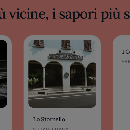
ù vicine, i sapori più
I C
FAR
Lo Stornello
SIZZANO, ITALIA