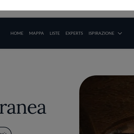
ze
Main navigation
HOME
MAPPA
LISTE
EXPERTS
ISPIRAZIONE
Salta al contenuto principale
li
ranea
PIÙ