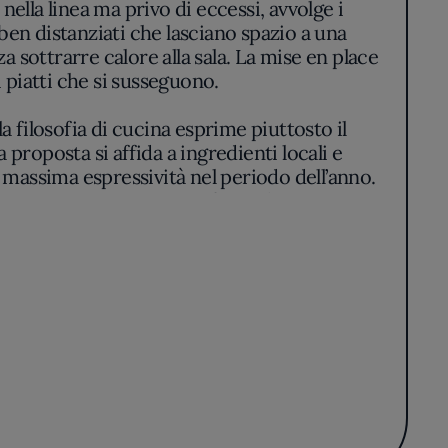
 ben distanziati che lasciano spazio a una
 sottrarre calore alla sala. La mise en place
 piatti che si susseguono.
 filosofia di cucina esprime piuttosto il
proposta si affida a ingredienti locali e
ro massima espressività nel periodo dell’anno.
nservate con sapienza e profumi che evocano
.
ioni che si rinnovano con discrezione. Non
 la tradizione regionale viene interpretata
chi contemporanei che emergono nella scelta
e più strutturate.
oria e presente, pensato per chi affronta la
edele alla propria terra. Illuminata dal
o nella selezione degli ingredienti quanto