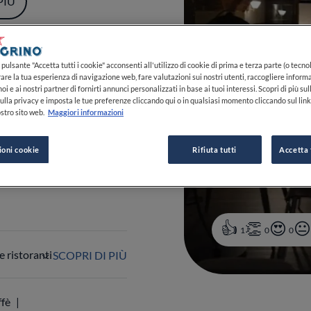
pulsante "Accetta tutti i cookie" acconsenti all'utilizzo di cookie di prima e terza parte (o tecnol
rare la tua esperienza di navigazione web, fare valutazioni sui nostri utenti, raccogliere informa
oi e ai nostri partner di fornirti annunci personalizzati in base ai tuoi interessi. Scopri di più su
ulla privacy e imposta le tue preferenze cliccando qui o in qualsiasi momento cliccando sul lin
stro sito web.
Maggiori informazioni
-22:00
VEDI ORARI
ioni cookie
Rifiuta tutti
Accetta 
 339 462 1463
1
0
0
 ristoranti
SCOPRI DI PIÙ
ffè
r la cena