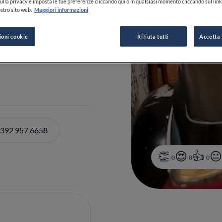
ulla privacy e imposta le tue preferenze cliccando qui o in qualsiasi momento cliccando sul lin
stro sito web.
Maggiori informazioni
ioni cookie
Rifiuta tutti
Accetta 
 392 957 6658
0
0
0