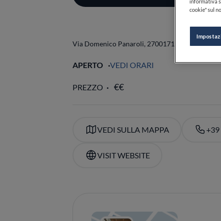
informativa s
cookie" sul no
Impostaz
Via Domenico Panaroli, 27
00171
Roma
RM
Italia
APERTO
VEDI ORARI
PREZZO
VEDI SULLA MAPPA
+39
VISIT WEBSITE