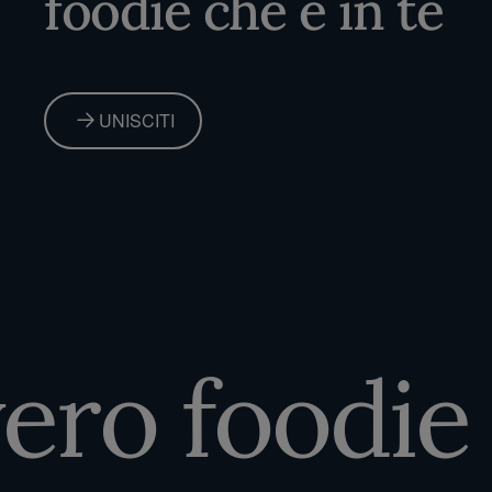
foodie che è in te
UNISCITI
ro foodie c