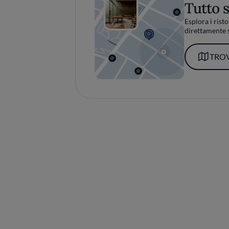
Tutto 
Esplora i risto
direttamente s
TROV