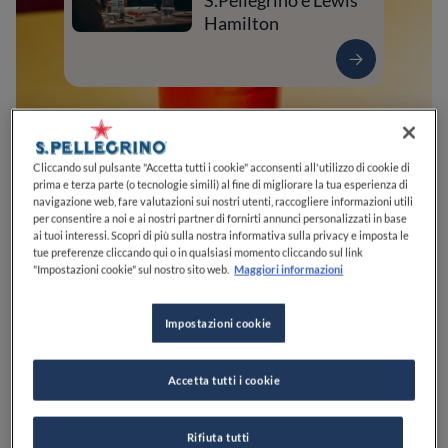
S.Pellegrino e Lewis
Hamilton
Cliccando sul pulsante "Accetta tutti i cookie" acconsenti all'utilizzo di cookie di
prima e terza parte (o tecnologie simili) al fine di migliorare la tua esperienza di
navigazione web, fare valutazioni sui nostri utenti, raccogliere informazioni utili
per consentire a noi e ai nostri partner di fornirti annunci personalizzati in base
ai tuoi interessi. Scopri di più sulla nostra informativa sulla privacy e imposta le
tue preferenze cliccando qui o in qualsiasi momento cliccando sul link
"Impostazioni cookie" sul nostro sito web.
Maggiori informazioni
0
0
0
0
0
Impostazioni cookie
Via dei Castani, 228
00171
Roma
RM
Italia
Accetta tutti i cookie
PREZZO
Rifiuta tutti