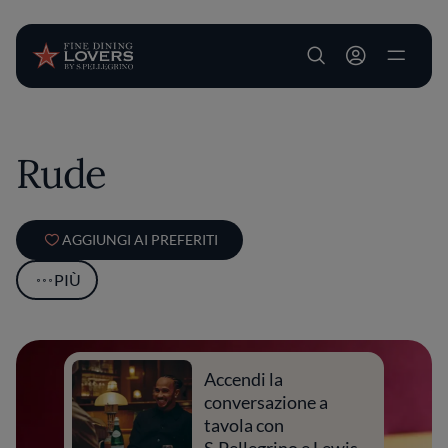
User account m
Salta al contenuto principale
Rude
AGGIUNGI AI PREFERITI
PIÙ
Accendi la
conversazione a
tavola con