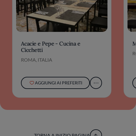
Acacie e Pepe - Cucina e
M
Cicchetti
R
ROMA, ITALIA
AGGIUNGI AI PREFERITI
TORNA A INIZIO PAGINA