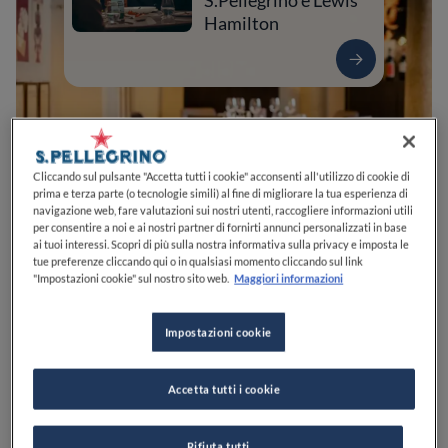
S.Pellegrino e Lewis
Hamilton
Cliccando sul pulsante "Accetta tutti i cookie" acconsenti all'utilizzo di cookie di
prima e terza parte (o tecnologie simili) al fine di migliorare la tua esperienza di
navigazione web, fare valutazioni sui nostri utenti, raccogliere informazioni utili
per consentire a noi e ai nostri partner di fornirti annunci personalizzati in base
ai tuoi interessi. Scopri di più sulla nostra informativa sulla privacy e imposta le
tue preferenze cliccando qui o in qualsiasi momento cliccando sul link
0
0
0
0
0
"Impostazioni cookie" sul nostro sito web.
Maggiori informazioni
Impostazioni cookie
Via Orti, 4
20122
Milano
MI
Italia
Accetta tutti i cookie
CHIUSO
Apre
Lunedì,
18:00-00:30
VEDI ORARI
PREZZO
Rifiuta tutti