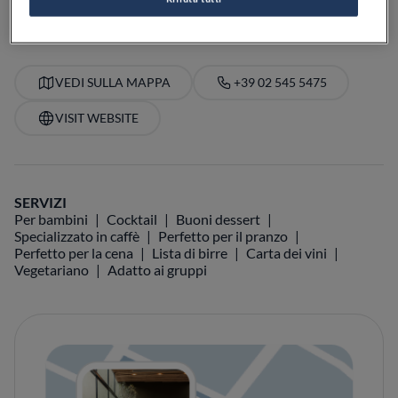
VEDI SULLA MAPPA
+39 02 545 5475
VISIT WEBSITE
SERVIZI
Per bambini
Cocktail
Buoni dessert
Specializzato in caffè
Perfetto per il pranzo
Perfetto per la cena
Lista di birre
Carta dei vini
Vegetariano
Adatto ai gruppi