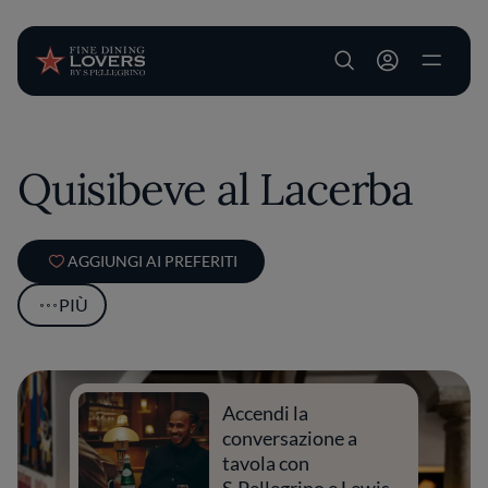
User account m
Salta al contenuto principale
Quisibeve al Lacerba
AGGIUNGI AI PREFERITI
PIÙ
Accendi la
conversazione a
tavola con