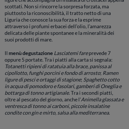
che ancora oggi sa incuriosire e coinvolgere
scottati. Non si rincorre la sorpresa forzata, ma
chi si accomoda a tavola guardando il mare.
piuttosto la riconoscibilità, il tratto netto di una
Liguria che conosce la sua forza e la esprime
attraverso i profumi erbacei dell’olio, l’amarezza
delicata delle piante spontanee e la mineralità dei
suoi prodotti di mare.
Il
menù degustazione
Lasciatemi fare
prevede 7
oppure 5 portate. Tra i piatti alla carta si segnala:
Totanetti ripieni di ratatuia alla brace, panissa al
cipollotto, funghi porcini e fondo di arrosto
;
Ramen
ligure di pesci e ortaggi di stagione
;
Spaghetto cotto
in acqua di pomodoro e fasolari, gamberi di Oneglia e
bottarga di tonno artigianale
. Tra i secondi piatti,
oltre al pescato del giorno, anche l'
Animella glassata e
ventresca di tonno ai carboni, piccole insalatine
condite con gin e mirto, salsa alla mediterranea
.