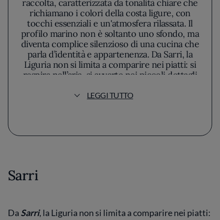
raccolta, caratterizzata da tonalità chiare che
richiamano i colori della costa ligure, con
tocchi essenziali e un'atmosfera rilassata. Il
profilo marino non è soltanto uno sfondo, ma
diventa complice silenzioso di una cucina che
parla d’identità e appartenenza. Da Sarri, la
Liguria non si limita a comparire nei piatti: si
respira nell’aria, si avverte nei piccoli dettagli
senza ostentazione. Il menu si costruisce
attorno a materie prime locali, trattate con
LEGGI TUTTO
rispetto quasi reverenziale. Qui le verdure
delle campagne circostanti e il pescato che
arriva ogni mattina dal porto di Imperia non
diventano mai semplici ingredienti, ma veri
protagonisti che lo chef Andrea Sarri, con
mano precisa, valorizza rinunciando a giochi
estetici superflui. La composizione è sempre
Sarri
pulita, affidata a cromie naturali e porzioni
che invitano a scoprire i sapori senza
distrazioni visive. Nella filosofia della cucina,
emerge una volontà ferma di mettere in
Da
Sarri
, la Liguria non si limita a comparire nei piatti:
scena la purezza, lasciando che ogni