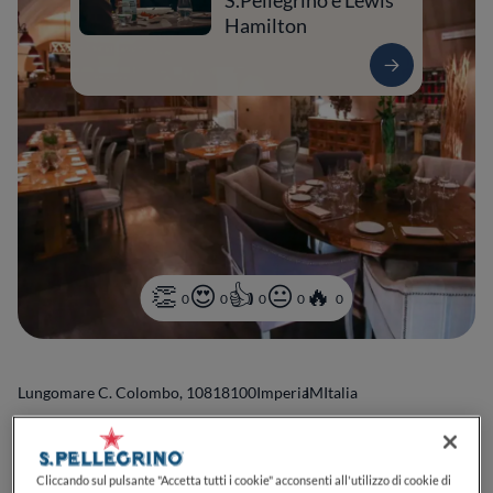
S.Pellegrino e Lewis
Hamilton
0
0
0
0
0
Lungomare C. Colombo, 108
18100
Imperia
IM
Italia
CHIUSO
Apre
Venerdì,
19:30-21:30
VEDI ORARI
Cliccando sul pulsante "Accetta tutti i cookie" acconsenti all'utilizzo di cookie di
PREZZO