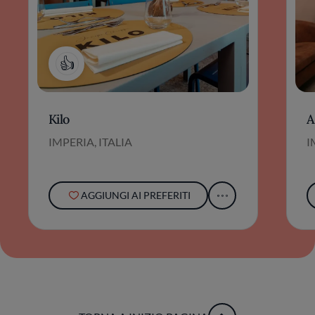
1
Kilo
A
IMPERIA, ITALIA
I
AGGIUNGI AI PREFERITI