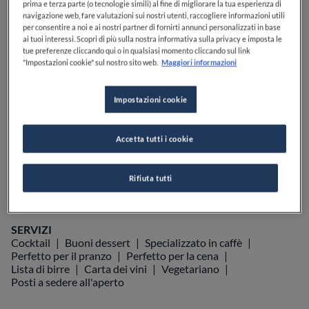
prima e terza parte (o tecnologie simili) al fine di migliorare la tua esperienza di
navigazione web, fare valutazioni sui nostri utenti, raccogliere informazioni utili
per consentire a noi e ai nostri partner di fornirti annunci personalizzati in base
ai tuoi interessi. Scopri di più sulla nostra informativa sulla privacy e imposta le
tue preferenze cliccando qui o in qualsiasi momento cliccando sul link
"Impostazioni cookie" sul nostro sito web.
Maggiori informazioni
VEDI SULLA MAPPA
+39 0183 754056
VISIT WEBSITE
Impostazioni cookie
Accetta tutti i cookie
Food Awards
Guide Michelin
Guide ristoranti
SCOPRI DI PIÙ
Rifiuta tutti
SERVIZI
Cocktail
Buoni dessert
Specializzato in caffè
Perfetto per il pranzo
Perfetto per la cena
Lista di birre
Carta dei vini
Vegetariano
Posti a sedere all'aperto