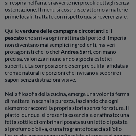
si respira nell’aria, si avverte nei piccoli dettagli senza
elemento racconti la propria storia senza
ostentazione. Il menu si costruisce attorno a materie
forzature. Il piatto, dunque, si presenta
prime locali, trattate con rispetto quasi reverenziale.
essenziale e raffinato: una fetta sottile di
ombrina riposata su un letto di patate al
Qui le
verdure delle campagne circostanti
e il
profumo d'oliva, o una fragrante focaccia
pescato
all’olio ligure che accompagna un’insalata di
che arriva ogni mattina dal porto di Imperia
crostacei appena scottati. Non si rincorre la
non diventano mai semplici ingredienti, ma veri
sorpresa forzata, ma piuttosto la
protagonisti che lo chef
Andrea Sarri
, con mano
riconoscibilità, il tratto netto di una Liguria
precisa, valorizza rinunciando a giochi estetici
che conosce la sua forza e la esprime
superflui. La composizione è sempre pulita, affidata a
attraverso i profumi erbacei dell’olio,
cromie naturali e porzioni che invitano a scoprire i
l’amarezza delicata delle piante spontanee e la
sapori senza distrazioni visive.
mineralità dei suoi prodotti di mare. Questa
coerenza, che si traduce in una tavolozza di
Nella filosofia della cucina, emerge una volontà ferma
sapori veri, ha conferito al ristorante una
di mettere in scena la purezza, lasciando che ogni
stella Michelin e il riconoscimento di guide
elemento racconti la propria storia senza forzature. Il
autorevoli. Tuttavia, Sarri non si concede mai
ai compromessi di una cucina artefatta: qui
piatto, dunque, si presenta essenziale e raffinato: una
l’eccellenza vive nella fedeltà assoluta al
fetta sottile di ombrina riposata su un letto di patate
territorio, in quell’equilibrio tra innovazione
al profumo d'oliva, o una fragrante focaccia all’olio
sottile e tradizione, nel rispetto di una storia
ligure che accompagna un’insalata di crostacei appena