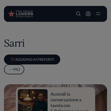
User account m
Salta al contenuto principale
Sarri
AGGIUNGI AI PREFERITI
PIÙ
Accendi la
conversazione a
tavola con