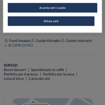
Accetta tutti i cookie
VEDI SULLA MAPPA
+39 0183 684685
VISIT WEBSITE
Rifiuta tutti
Food Awards
Guide Michelin
Guide ristoranti
SCOPRI DI PIÙ
SERVIZI
Buoni dessert
Specializzato in caffè
Perfetto per il pranzo
Perfetto per la cena
Lista di birre
Carta dei vini