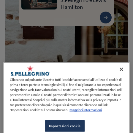
S.Pellegrino e Lewis
Hamilton
Cliccando sul pulsante "Accetta tutti i cookie" acconsenti all'utilizzo di cookie di
0
0
0
0
0
prima e terza parte (o tecnologie simili) al fine di migliorare la tua esperienza di
navigazione web, fare valutazioni sui nostri utenti, raccogliere informazioni utili
per consentire a noi e ai nostri partner di fornirti annunci personalizzati in base
ai tuoi interessi. Scopri di più sulla nostra informativa sulla privacy e imposta le
tue preferenze cliccando qui o in qualsiasi momento cliccando sul link
Località Martin, 13
18024
Dolcedo
IM
Italia
"Impostazioni cookie" sul nostro sito web.
Maggiori informazioni
CHIUSO
Apre
Venerdì,
19:00-23:59
VEDI ORARI
Impostazioni cookie