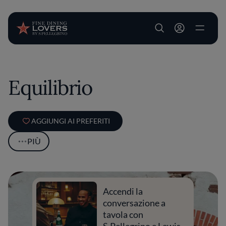
User account m
Salta al contenuto principale
Equilibrio
AGGIUNGI AI PREFERITI
PIÙ
Accendi la
conversazione a
tavola con