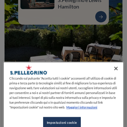
S.Pellegrino e Lewis
Hamilton
0
0
0
0
0
Cliccando sul pulsante "Accetta tutti i cookie" acconsenti all'utilizzo di cookie di
prima e terza parte (o tecnologie simili) al fine di migliorare la tua esperienza di
navigazione web, fare valutazioni sui nostri utenti, raccogliere informazioni utili
per consentire a noi e ai nostri partner di fornirti annunci personalizzati in base
ai tuoi interessi. Scopri di più sulla nostra informativa sulla privacy e imposta le
Via Monte Rosa, 114
28876
Macugnaga
VB
Italia
tue preferenze cliccando qui o in qualsiasi momento cliccando sul link
"Impostazioni cookie" sul nostro sito web.
Maggiori informazioni
APERTO
VEDI ORARI
Impostazioni cookie
PREZZO