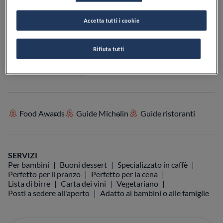
Accetta tutti i cookie
VEDI SULLA MAPPA
+39 345 737 3948
Rifiuta tutti
VISIT WEBSITE
Food Awards
Guide Michelin
Guide ristoranti
SERVIZI
Per bambini
Buoni dessert
Specializzato in caffè
Perfetto per il pranzo
Perfetto per la cena
Lista di birre
Carta dei vini
Vegetariano
Posti a sedere all'aperto
Adatto ai bambini o alle famiglie