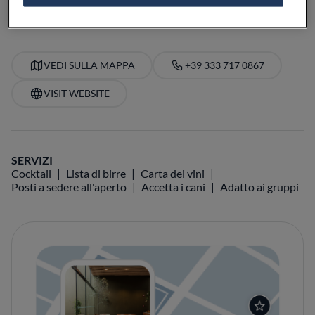
VEDI SULLA MAPPA
+39 333 717 0867
VISIT WEBSITE
SERVIZI
Cocktail
Lista di birre
Carta dei vini
Posti a sedere all'aperto
Accetta i cani
Adatto ai gruppi