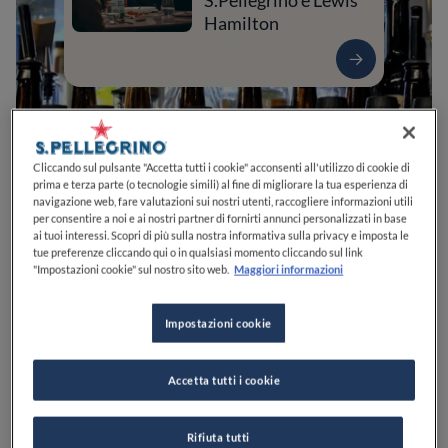
S.Pellegrino e Lewis
Hamilton
Cliccando sul pulsante "Accetta tutti i cookie" acconsenti all'utilizzo di cookie di
prima e terza parte (o tecnologie simili) al fine di migliorare la tua esperienza di
navigazione web, fare valutazioni sui nostri utenti, raccogliere informazioni utili
per consentire a noi e ai nostri partner di fornirti annunci personalizzati in base
ai tuoi interessi. Scopri di più sulla nostra informativa sulla privacy e imposta le
tue preferenze cliccando qui o in qualsiasi momento cliccando sul link
"Impostazioni cookie" sul nostro sito web.
Maggiori informazioni
0
0
0
0
0
Impostazioni cookie
Via Ottorino Manni, 25
60019
Senigallia
AN
Italia
Accetta tutti i cookie
CHIUSO
Apre
Sabato,
18:00-03:00
VEDI ORARI
Rifiuta tutti
PREZZO