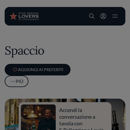
User account m
Salta al contenuto principale
Spaccio
AGGIUNGI AI PREFERITI
PIÙ
Accendi la
conversazione a
tavola con