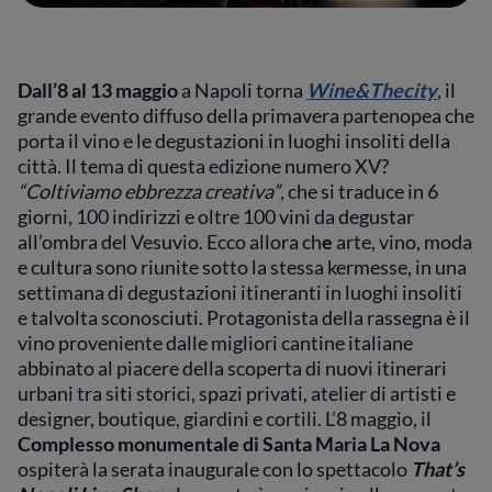
Dall’8 al 13 maggio
a Napoli torna
Wine&Thecity
, il
grande evento diffuso della primavera partenopea che
porta il vino e le degustazioni in luoghi insoliti della
città. Il tema di questa edizione numero XV?
“Coltiviamo ebbrezza creativa”
, che si traduce in
6
giorni, 100 indirizzi e oltre 100 vini da degustar
all’ombra del Vesuvio. Ecco allora ch
e
arte, vino, moda
e cultura sono riunite sotto la stessa kermesse, in una
settimana di degustazioni itineranti in luoghi insoliti
e talvolta sconosciuti. Protagonista della rassegna è il
vino proveniente dalle migliori cantine italiane
abbinato al piacere della scoperta di nuovi itinerari
urbani tra siti storici, spazi privati, atelier di artisti e
designer, boutique, giardini e cortili. L’8 maggio, il
Complesso monumentale di Santa Maria La Nova
ospiterà la serata inaugurale con lo spettacolo
That’s