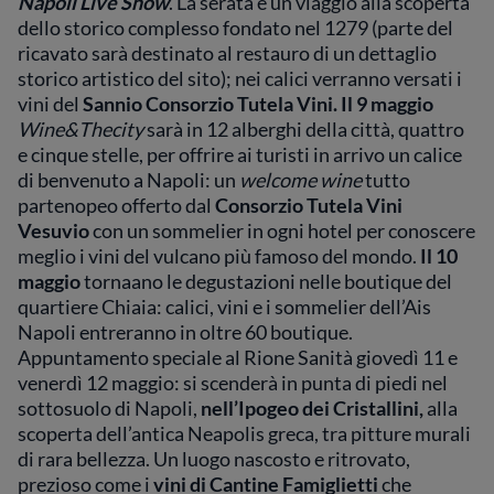
Napoli Live Show
. La serata è un viaggio alla scoperta
dello storico complesso fondato nel 1279 (parte del
ricavato sarà destinato al restauro di un dettaglio
storico artistico del sito); nei calici verranno versati i
vini del
Sannio Consorzio Tutela Vini. Il 9 maggio
Wine&Thecity
sarà in 12 alberghi della città, quattro
e cinque stelle, per offrire ai turisti in arrivo un calice
di benvenuto a Napoli: un
welcome wine
tutto
partenopeo offerto dal
Consorzio Tutela Vini
Vesuvio
con un sommelier in ogni hotel per conoscere
meglio i vini del vulcano più famoso del mondo.
Il 10
maggio
tornaano le degustazioni nelle boutique del
quartiere Chiaia: calici, vini e i sommelier dell’Ais
Napoli entreranno in oltre 60 boutique.
Appuntamento speciale al Rione Sanità giovedì 11 e
venerdì 12 maggio: si scenderà in punta di piedi nel
sottosuolo di Napoli,
nell’Ipogeo dei Cristallini,
alla
scoperta dell’antica Neapolis greca, tra pitture murali
di rara bellezza. Un luogo nascosto e ritrovato,
prezioso come i
vini di Cantine Famiglietti
che