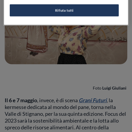
Rifiuta tutti
Foto
Luigi Giuliani
Il 6 e 7 maggio
, invece, è di scena
Grani Futuri
, la
kermesse dedicata al mondo del pane, torna nella
Valle di Stignano, per la sua quinta edizione.
Focus del
2023 sarà la sostenibilità ambientale e la lotta allo
spreco delle risorse alimentari. Al centro della