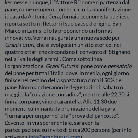
kermesse, dunque, il “fattore R”: come ripartenza dal
pane, come recupero, come riciclo. La manifestazione
ideata da Antonio Cera, fornaio economista pugliese,
riporta sotto i riflettori il suo paese d’origine, San
Marco in Lamis, e lo fa proponendo un format
innovativo. Verrà inaugurata una nuova sede per
Grani Futuri
, che si svolgerà in un sito storico, nei
quattro ettari che circondano il convento di Stignano,
nella “valle degli eremi”. Come sottolinea
l’organizzazione,
Grani Futuri
si pone come
pensatoio
del pane per tutta l’Italia, dove, in media, ogni giorno
finisce nel cestino della spazzatura circa il 50% del
pane. Non mancheranno le degustazioni: sabato 6
maggio, la “colazione contadina”, mentre alle 22.30 si
finirà con pane, vino e tarantella. Alle 11.30 due
momenti culminanti: la premiazione della gara
“furnara per un giorno” e la “prova del pancotto”.
L’evento, in via sperimentale, sarà con la
partecipazione su invito di circa 200 persone (per info
scrivere a
info@granifuturi.com
).