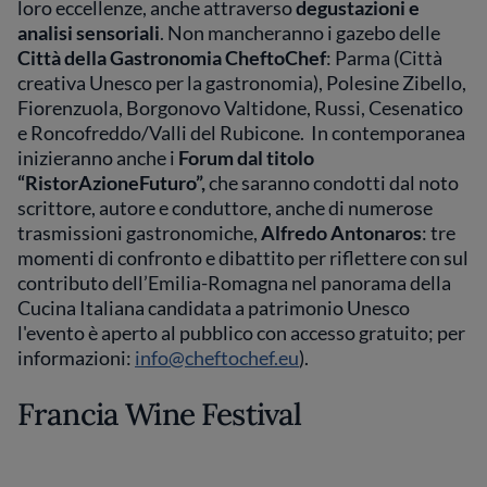
loro eccellenze, anche attraverso
degustazioni e
analisi sensoriali
. Non mancheranno i gazebo delle
Città della Gastronomia CheftoChef
: Parma (Città
creativa Unesco per la gastronomia), Polesine Zibello,
Fiorenzuola, Borgonovo Valtidone, Russi, Cesenatico
e Roncofreddo/Valli del Rubicone. In contemporanea
inizieranno anche i
Forum dal titolo
“RistorAzioneFuturo”,
che saranno condotti dal noto
scrittore, autore e conduttore, anche di numerose
trasmissioni gastronomiche,
Alfredo Antonaros
: tre
momenti di confronto e dibattito per riflettere con sul
contributo dell’Emilia-Romagna nel panorama della
Cucina Italiana candidata a patrimonio Unesco
l'evento è aperto al pubblico con accesso gratuito; per
informazioni:
info@cheftochef.eu
).
Francia Wine Festival