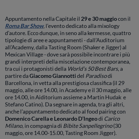
Appuntamento nella Capitale il
29 e 30 maggio
con il
Roma Bar Show
, l’evento dedicato alla mixology
d’autore. Ecco dunque, in seno alla kermesse, quattro
tipologie di aree e appuntamenti - dall’Auditorium
all’Academy, dalla Tasting Room (Shaker e Jigger) al
Mexican Village - dove sarà possibile incontrare i più
grandi interpreti della miscelazione contemporanea,
tra cui i protagonisti della
World’s 50 Best Bars
, a
partire da
Giacomo Giannotti
del
Paradiso
di
Barcellona, in vetta alla prestigiosa classifica (il 29
maggio, alle ore 14.00, in Academy e il 30 maggio, alle
ore 14.00, in Aiditorium assieme a Martin Hudak e
Stefano Catino). Da segnare in agenda, tra gli altri,
anche l’appuntamento dedicato al food pairing con
Domenico Carella e Leonardo D’Ingeo
di
Carico
Milano
, in compagnia di
Bibite Sanpellegrino
(30
maggio, ore 14.00-15.00, Tasting Room Jigger).