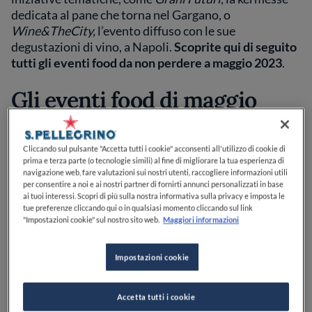
dedicata al pane che torna nel Gargano, o
Wine&TheCity,
l’evento diffuso con le sue
degustazioni di vino, a Napoli.
Scoprite qui di seguito
tutti gli eventi food da non perdere a maggio 2023
.
Gli eventi food di maggio
2023
Cliccando sul pulsante "Accetta tutti i cookie" acconsenti all'utilizzo di cookie di
prima e terza parte (o tecnologie simili) al fine di migliorare la tua esperienza di
navigazione web, fare valutazioni sui nostri utenti, raccogliere informazioni utili
Grani Futuri
per consentire a noi e ai nostri partner di fornirti annunci personalizzati in base
ai tuoi interessi. Scopri di più sulla nostra informativa sulla privacy e imposta le
tue preferenze cliccando qui o in qualsiasi momento cliccando sul link
"Impostazioni cookie" sul nostro sito web.
Maggiori informazioni
Impostazioni cookie
Accetta tutti i cookie