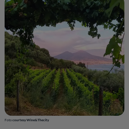
Foto
courtesy Wine&Thecity