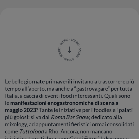
Le belle giornate primaverili invitano a trascorrere più
tempo all’aperto, ma anche a “gastrovagare” per tutta
Italia, a caccia di eventi food interessanti. Quali sono
le
manifestazioni enogastronomiche di scena a
maggio 2023
? Tante le iniziative per i foodies e i palati
più golosi: si va dal
Roma Bar Show
, dedicato alla
mixology, ad appuntamenti fieristici ormai consolidati
come
Tuttofood
a Rho. Ancora, non mancano
iniziative tematiche, come
Grani Futuri
, la kermesse