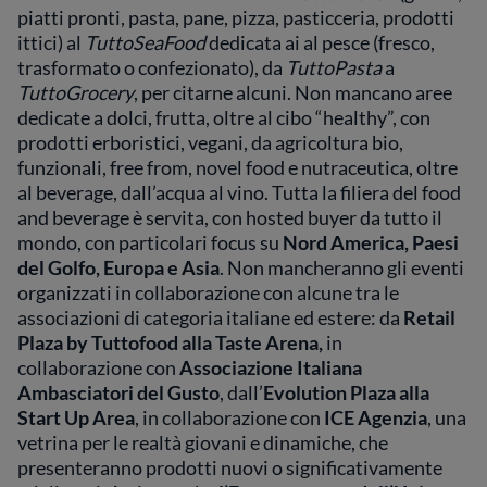
piatti pronti, pasta, pane, pizza, pasticceria, prodotti
ittici) al
TuttoSeaFood
dedicata ai al pesce (fresco,
trasformato o confezionato), da
TuttoPasta
a
TuttoGrocery
, per citarne alcuni. Non mancano aree
dedicate a dolci, frutta, oltre al cibo “healthy”, con
prodotti erboristici, vegani, da agricoltura bio,
funzionali, free from, novel food e nutraceutica, oltre
al beverage, dall’acqua al vino. Tutta la filiera del food
and beverage è servita, con hosted buyer da tutto il
mondo, con particolari focus su
Nord America, Paesi
del Golfo, Europa e Asia
. Non mancheranno gli eventi
organizzati in collaborazione con alcune tra le
associazioni di categoria italiane ed estere: da
Retail
Plaza by Tuttofood alla
Taste Arena,
in
collaborazione con
Associazione Italiana
Ambasciatori del Gusto
, dall’
Evolution Plaza alla
Start Up Area
, in collaborazione con
ICE Agenzia
, una
vetrina per le realtà giovani e dinamiche, che
presenteranno prodotti nuovi o significativamente