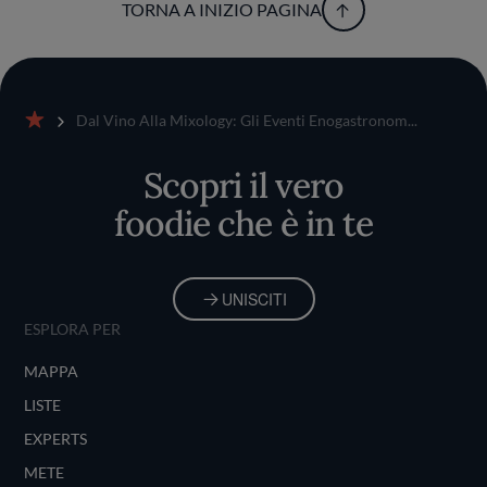
TORNA A INIZIO PAGINA
Dal Vino Alla Mixology: Gli Eventi Enogastronom...
Home
Scopri il vero
foodie che è in te
UNISCITI
ESPLORA PER
MAPPA
LISTE
EXPERTS
METE