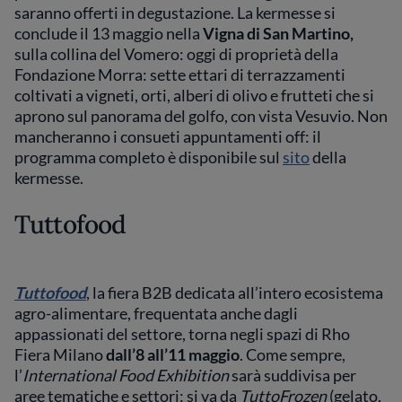
saranno offerti in degustazione. La kermesse si
conclude il 13 maggio nella
Vigna di San Martino,
sulla collina del Vomero: oggi di proprietà della
Fondazione Morra: sette ettari di terrazzamenti
coltivati a vigneti, orti, alberi di olivo e frutteti che si
aprono sul panorama del golfo, con vista Vesuvio. Non
mancheranno i consueti appuntamenti off: il
programma completo è disponibile sul
sito
della
kermesse.
Tuttofood
Tuttofood
, la fiera B2B dedicata all’intero ecosistema
agro-alimentare, frequentata anche dagli
appassionati del settore, torna negli spazi di Rho
Fiera Milano
dall’8 all’11 maggio
. Come sempre,
l’
International Food Exhibition
sarà suddivisa per
aree tematiche e settori: si va da
TuttoFrozen
(gelato,