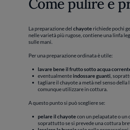
Come pulire e pr
La preparazione del
chayote
richiede pochi ge
nelle varietà più rugose, contiene una linfa l
sulle mani.
Per una preparazione ordinata è utile:
lavare bene il frutto sotto acqua corrent
eventualmente
indossare guanti
, sopratt
tagliare il chayote a metà nel senso della
comunque utilizzare in cottura.
A questo punto si può scegliere se:
pelare il chayote
con un pelapatate o un c
soprattutto se si prevede una cottura bre
lasciare la buccia
solo nelle preparazioni