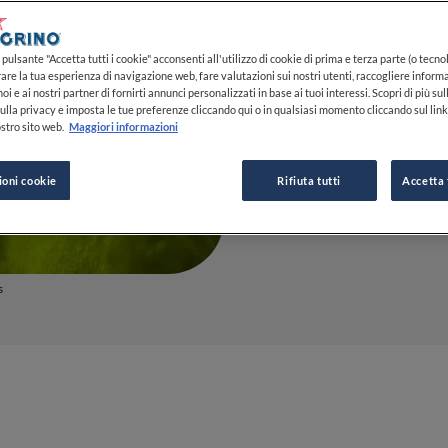
cucina
pulsante "Accetta tutti i cookie" acconsenti all'utilizzo di cookie di prima e terza parte (o tecnol
3 MIN DI LETTURA
13 GEN 2026
rare la tua esperienza di navigazione web, fare valutazioni sui nostri utenti, raccogliere informa
oi e ai nostri partner di fornirti annunci personalizzati in base ai tuoi interessi. Scopri di più su
ulla privacy e imposta le tue preferenze cliccando qui o in qualsiasi momento cliccando sul lin
stro sito web.
Maggiori informazioni
DA
FINE DINING LOVERS
REDAZIONE
ioni cookie
Rifiuta tutti
Accetta 
s