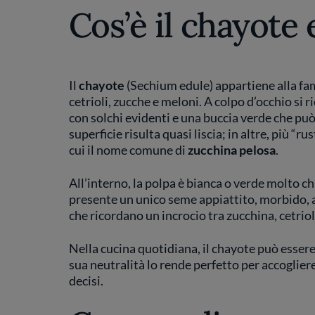
Cos’è il chayote
Il
chayote
(Sechium edule) appartiene alla fam
cetrioli, zucche e meloni. A colpo d’occhio si r
con solchi evidenti e una buccia verde che può 
superficie risulta quasi liscia; in altre, più “
cui il nome comune di
zucchina pelosa
.
All’interno, la polpa è bianca o verde molto 
presente un unico seme appiattito, morbido, 
che ricordano un incrocio tra zucchina, cetrio
Nella cucina quotidiana, il chayote può esser
sua neutralità lo rende perfetto per accoglier
decisi.