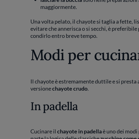
maggiormente.
Una volta pelato, il chayote si taglia a fette, l
evitare che annerisca o si secchi, è preferibile
condirlo entro breve tempo.
Modi per cucinar
Il chayote è estremamente duttile e si presta a
versione
chayote crudo
.
In padella
Cucinare il
chayote in padella
è uno dei modi 
parte la logica delle classiche
zucchine come 