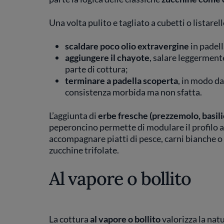
Una volta pulito e tagliato a cubetti o listarell
scaldare poco olio extravergine
in padell
aggiungere il chayote
, salare leggerment
parte di cottura;
terminare a padella scoperta
, in modo da
consistenza morbida ma non sfatta.
L’aggiunta di
erbe fresche (prezzemolo, basili
peperoncino permette di modulare il profilo a
accompagnare piatti di pesce, carni bianche o p
zucchine trifolate.
Al vapore o bollito
La cottura
al vapore o bollito
valorizza la nat