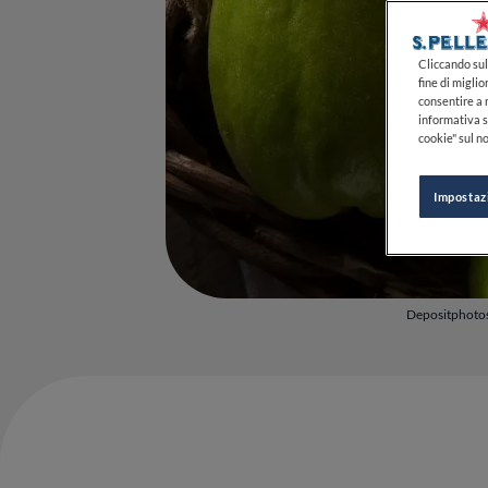
Cliccando sul 
fine di miglio
consentire a n
informativa s
cookie" sul no
Impostaz
Depositphoto