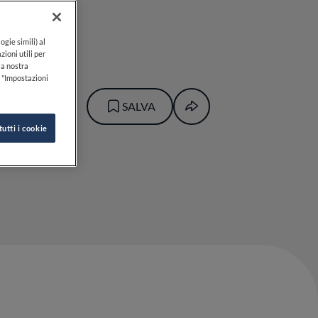
ogie simili) al
zioni utili per
lla nostra
k "Impostazioni
SALVA
tutti i cookie