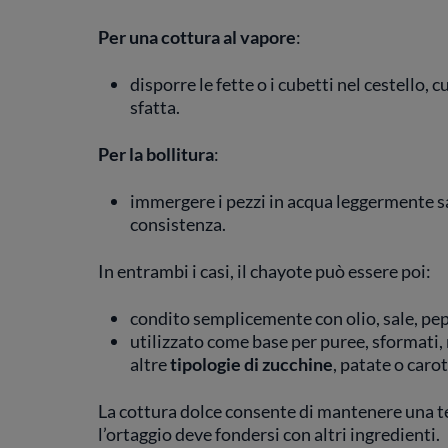
Per una cottura al vapore
:
disporre le fette o i cubetti nel cestello,
sfatta.
Per la bollitura
:
immergere i pezzi in acqua leggermente s
consistenza.
In entrambi i casi, il chayote può essere poi:
condito semplicemente con olio, sale, pep
utilizzato come base per puree, sformati, 
altre
tipologie di zucchine
, patate o carot
La cottura dolce consente di mantenere una tex
l’ortaggio deve fondersi con altri ingredienti.