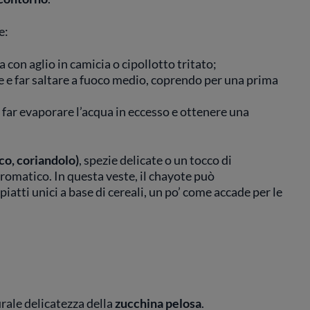
e:
a con aglio in camicia o cipollotto tritato;
e e far saltare a fuoco medio, coprendo per una prima
 far evaporare l’acqua in eccesso e ottenere una
co, coriandolo)
, spezie delicate o un tocco di
romatico. In questa veste, il chayote può
iatti unici a base di cereali, un po’ come accade per le
urale delicatezza della
zucchina pelosa
.