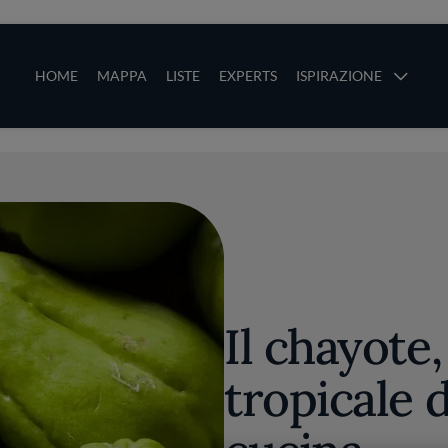
ze
Main navigation
HOME
MAPPA
LISTE
EXPERTS
ISPIRAZIONE
Salta al contenuto principale
li
Il chayote
tropicale 