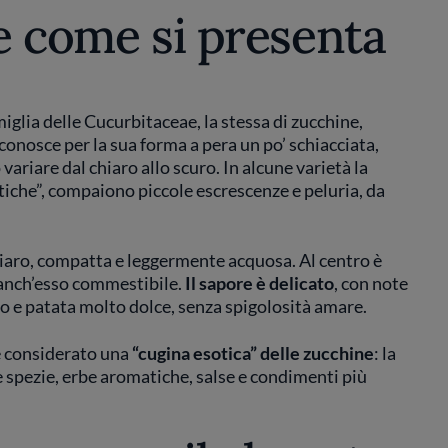
 e come si presenta
iglia delle Cucurbitaceae, la stessa di zucchine,
iconosce per la sua forma a pera un po’ schiacciata,
variare dal chiaro allo scuro. In alcune varietà la
rustiche”, compaiono piccole escrescenze e peluria, da
chiaro, compatta e leggermente acquosa. Al centro è
anch’esso commestibile.
Il sapore è delicato
, con note
lo e patata molto dolce, senza spigolosità amare.
e considerato una
“cugina esotica” delle
zucchine
: la
e spezie, erbe aromatiche, salse e condimenti più