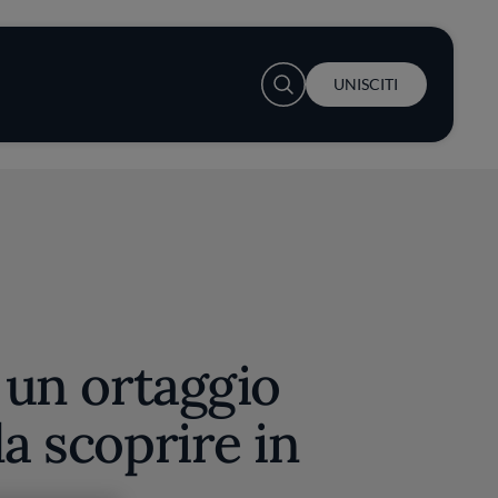
User account menu
UNISCITI
, un ortaggio
da scoprire in