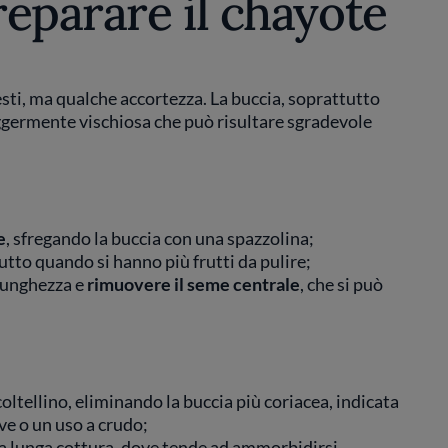
eparare il chayote
sti, ma qualche accortezza. La buccia, soprattutto
eggermente vischiosa che può risultare sgradevole
e
, sfregando la buccia con una spazzolina;
utto quando si hanno più frutti da pulire;
 lunghezza e
rimuovere il seme centrale
, che si può
oltellino, eliminando la buccia più coriacea, indicata
ve o un uso a crudo;
 a lunga cottura, dove tende ad ammorbidirsi