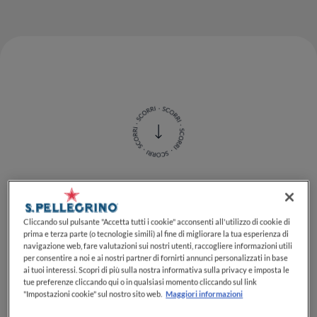
Cold brew, caffè shakerato o
Cliccando sul pulsante "Accetta tutti i cookie" acconsenti all'utilizzo di cookie di
frappato: Fabrizio Abrescia,
prima e terza parte (o tecnologie simili) al fine di migliorare la tua esperienza di
navigazione web, fare valutazioni sui nostri utenti, raccogliere informazioni utili
bar manager del Caffè San
per consentire a noi e ai nostri partner di fornirti annunci personalizzati in base
ai tuoi interessi. Scopri di più sulla nostra informativa sulla privacy e imposta le
Carlo a Torino, ci svela tre
tue preferenze cliccando qui o in qualsiasi momento cliccando sul link
"Impostazioni cookie" sul nostro sito web.
Maggiori informazioni
ricette facili e veloci per fare