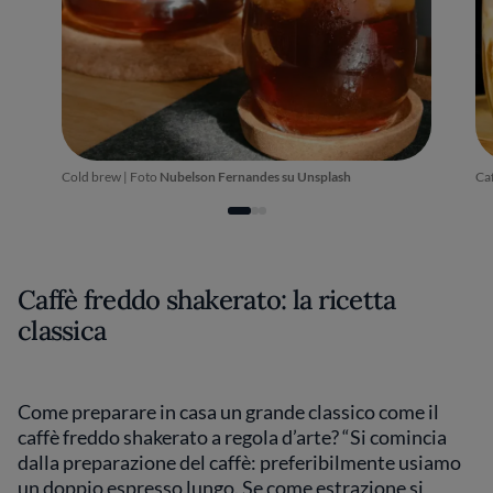
Cold brew | Foto
Nubelson Fernandes
su
Unsplash
Caf
Caffè freddo shakerato: la ricetta
classica
Come preparare in casa un grande classico come il
caffè freddo shakerato a regola d’arte? “Si comincia
dalla preparazione del caffè: preferibilmente usiamo
un doppio espresso lungo. Se come estrazione si