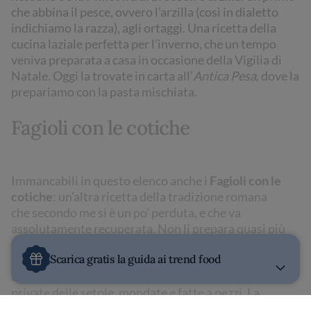
che abbina il pesce, ovvero l’arzilla (così in dialetto
indichiamo la razza), agli ortaggi. Una ricetta della
cucina laziale perfetta per l’inverno, che un tempo
veniva preparata a casa in occasione della Vigilia di
Natale. Oggi la trovate in carta all’
Antica Pesa
, dove la
prepariamo con la pasta mischiata.
Fagioli con le cotiche
Immancabili in questo elenco anche i
Fagioli con le
cotiche
: un’altra ricetta della tradizione romana
che
secondo me si è un po’ perduta, e che va
assolutamente recuperata. Non li prepara quasi più
nessuno, eppure a me ricordano l’infanzia, i sapori di
Scarica gratis la guida ai trend food
una volta. Una specialità che vede i legumi sposarsi
con le cotiche, ossia le cotenne (la pelle) del maiale,
private delle setole, mondate e fatte a pezzi. La
scarpetta è d’obbligo.