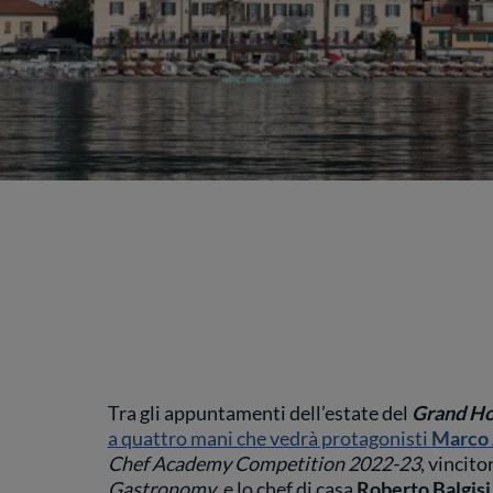
Tra gli appuntamenti dell’estate del
Grand Hot
a quattro mani che vedrà protagonisti
Marco 
Chef Academy Competition 2022-23
, vincito
Gastronomy
, e lo chef di casa
Roberto Balgisi