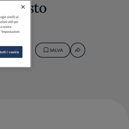
d agosto
ogie simili) al
zioni utili per
lla nostra
k "Impostazioni
BRUNO
SALVA
tutti i cookie