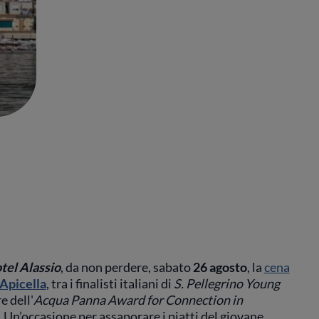
el Alassio
, da non perdere, sabato
26 agosto
, la
cena
Apicella
, tra i finalisti italiani di
S. Pellegrino Young
re dell'
Acqua Panna Award for Connection in
. Un’occasione per assaporare i piatti del giovane