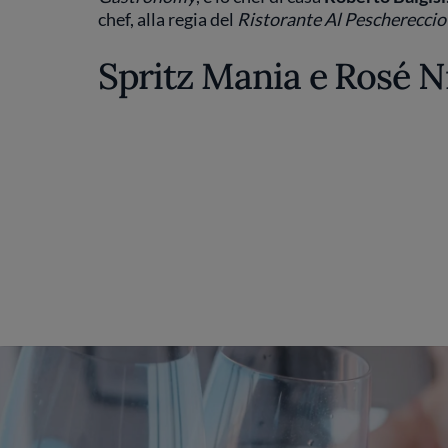
chef, alla regia del
Ristorante Al Peschereccio
Spritz Mania e Rosé N