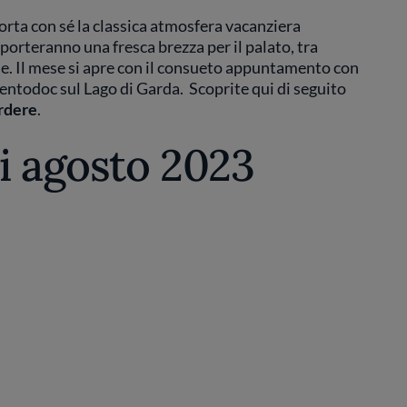
orta con sé la classica atmosfera vacanziera
porteranno una fresca brezza per il palato, tra
cine. Il mese si apre con il consueto appuntamento con
 Trentodoc sul Lago di Garda. Scoprite qui di seguito
rdere
.
di agosto 2023