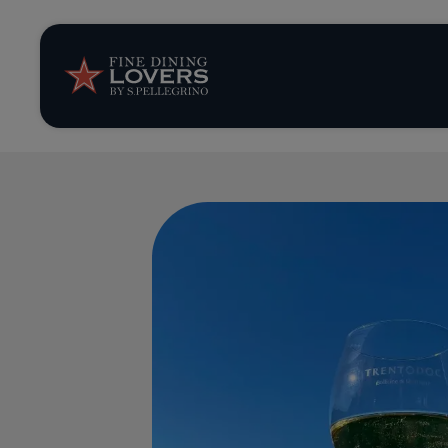
Storie e tenden
Ricette
Trucchi e consig
Serie