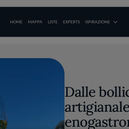
ze
Main navigation
HOME
MAPPA
LISTE
EXPERTS
ISPIRAZIONE
Salta al contenuto principale
li
Dalle bolli
artigianale
enogastro