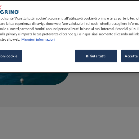
perdere a
pulsante "Accetta tutti i cookie" acconsenti all'utilizzo di cookie di prima e terza parte (o tecnol
rare la tua esperienza di navigazione web, fare valutazioni sui nostri utenti, raccogliere informa
03 AGO 2023
oi e ai nostri partner di fornirti annunci personalizzati in base ai tuoi interessi. Scopri di più su
ulla privacy e imposta le tue preferenze cliccando qui o in qualsiasi momento cliccando sul lin
stro sito web.
Maggiori informazioni
DA
MARIAROSARIA 
ioni cookie
Rifiuta tutti
Accetta 
GIORNALISTA