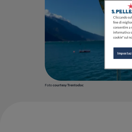
Cliccando sul 
fine di miglio
consentire a n
informativa s
cookie" sul no
Impostaz
Foto
courtesy Trentodoc