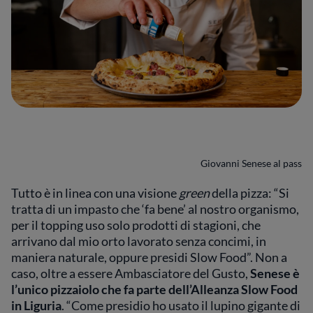
Giovanni Senese al pass
Tutto è in linea con una visione
green
della pizza: “Si
tratta di un impasto che ‘fa bene’ al nostro organismo,
per il topping uso solo
prodotti di stagioni, che
arrivano dal mio orto lavorato senza concimi, in
maniera naturale, oppure presidi Slow Food”. Non a
caso, oltre a essere Ambasciatore del Gusto,
Senese è
l’unico pizzaiolo che fa parte dell’Alleanza Slow Food
in Liguria
. “Come presidio ho usato il lupino gigante di