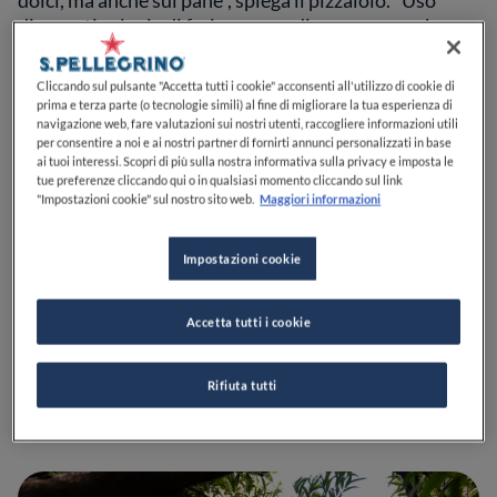
dolci, ma anche sul pane”, spiega il pizzaiolo. “Uso
diverse tipologie di farine, cerco di proporre anche
prodotti locali, per esempio ho rivisitato la tipica
torta verde, creando un arancino di torta verde, una
Cliccando sul pulsante "Accetta tutti i cookie" acconsenti all'utilizzo di cookie di
sorta di torta verde al contrario, con bietole e spinaci
prima e terza parte (o tecnologie simili) al fine di migliorare la tua esperienza di
all'interno del riso, oltre a un tegamino che omaggia la
navigazione web, fare valutazioni sui nostri utenti, raccogliere informazioni utili
per consentire a noi e ai nostri partner di fornirti annunci personalizzati in base
Liguria, con topping che rievoca il
brandacujun
ai tuoi interessi. Scopri di più sulla nostra informativa sulla privacy e imposta le
(ricetta le Ponente ligure a base di stoccafisso e
tue preferenze cliccando qui o in qualsiasi momento cliccando sul link
"Impostazioni cookie" sul nostro sito web.
Maggiori informazioni
patate) e impasto a base di farina di ceci, a ricordo
della farinata”.
Impostazioni cookie
Pizzeria Senese
: dall'orto alla
degustazione
Accetta tutti i cookie
Rifiuta tutti