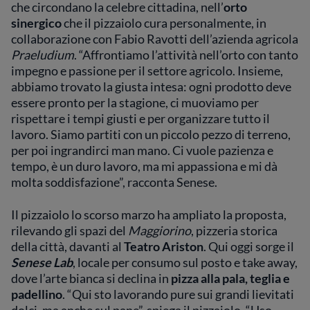
che circondano la celebre cittadina, nell’
orto
sinergico
che il pizzaiolo cura personalmente, in
collaborazione con Fabio Ravotti
dell’azienda agricola
Praeludium
. “Affrontiamo l’attività nell’orto con tanto
impegno e passione per il settore agricolo. Insieme,
abbiamo trovato la giusta intesa: ogni prodotto deve
essere pronto per la stagione, ci muoviamo per
rispettare i tempi giusti e per organizzare tutto il
lavoro. Siamo partiti con un piccolo pezzo di terreno,
per poi ingrandirci man mano. Ci vuole pazienza e
tempo, è un duro lavoro, ma mi appassiona e mi dà
molta soddisfazione”, racconta Senese.
Il pizzaiolo lo scorso marzo ha ampliato la proposta,
rilevando gli spazi del
Maggiorino
, pizzeria storica
della città, davanti al
Teatro Ariston
. Qui oggi sorge il
Senese Lab
, locale per consumo sul posto e take away,
dove l’arte bianca si declina in
pizza alla pala, teglia e
padellino
. “Qui sto lavorando pure sui grandi lievitati