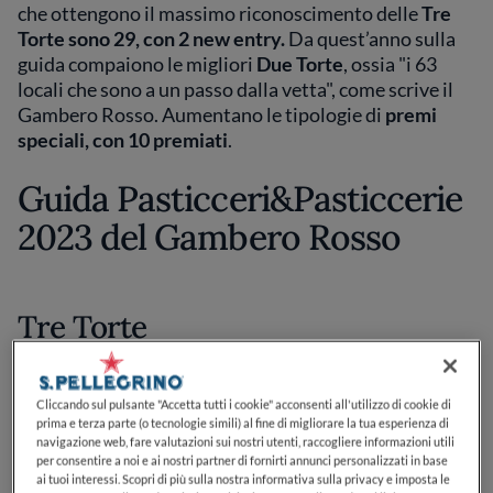
che ottengono il massimo riconoscimento delle
Tre
Torte sono 29, con 2 new entry.
Da quest’anno sulla
guida compaiono le migliori
Due Torte
, ossia "i 63
locali che sono a un passo dalla vetta", come scrive il
Gambero Rosso. Aumentano le tipologie di
premi
speciali, con 10 premiati
.
Guida Pasticceri&Pasticcerie
2023 del Gambero Rosso
Tre Torte
Cliccando sul pulsante "Accetta tutti i cookie" acconsenti all'utilizzo di cookie di
95
prima e terza parte (o tecnologie simili) al fine di migliorare la tua esperienza di
navigazione web, fare valutazioni sui nostri utenti, raccogliere informazioni utili
Dalmasso | Avigliana [TO]
per consentire a noi e ai nostri partner di fornirti annunci personalizzati in base
ai tuoi interessi. Scopri di più sulla nostra informativa sulla privacy e imposta le