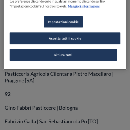
tue preferenze cliccando qui o in qualsiasi momento cliccando sul link
94
"Impostazioni cookie" sul nostro sito web.
Maggiori informazioni
Biasetto| Padova
Impostazioni cookie
Maison Manilia | Montesano sulla Marcellana [SA]
Accetta tutti i cookie
93
Rifiuta tutti
Besuschio | Abbiategrasso [MI]
Pasticceria Agricola Cilentana Pietro Macellaro |
Piaggine [SA]
92
Gino Fabbri Pasticcere | Bologna
Fabrizio Galla | San Sebastiano da Po [TO]