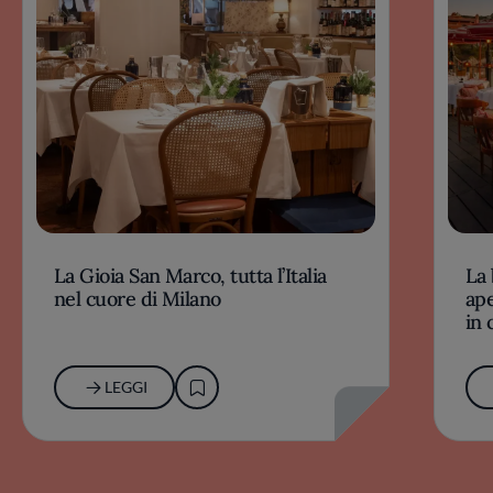
La Gioia San Marco, tutta l’Italia
La 
nel cuore di Milano
ape
in 
LEGGI