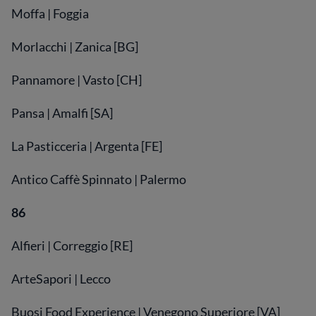
Moffa | Foggia
Morlacchi | Zanica [BG]
Pannamore | Vasto [CH]
Pansa | Amalfi [SA]
La Pasticceria | Argenta [FE]
Antico Caffè Spinnato | Palermo
86
Alfieri | Correggio [RE]
ArteSapori | Lecco
Buosi Food Experience | Venegono Superiore [VA]