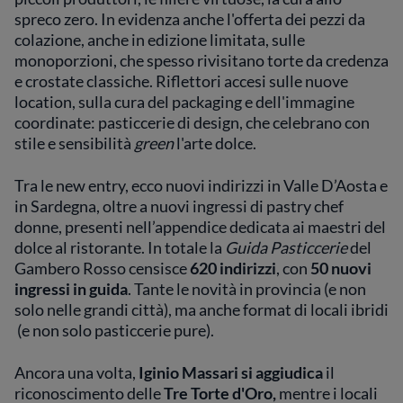
spreco zero. In evidenza anche l'offerta dei pezzi da
colazione, anche in edizione limitata, sulle
monoporzioni, che spesso rivisitano torte da credenza
e crostate classiche. Riflettori accesi sulle nuove
location, sulla cura del packaging e dell'immagine
coordinate: pasticcerie di design, che celebrano con
stile e sensibilità
green
l'arte dolce.
Tra le new entry, ecco nuovi indirizzi in Valle D’Aosta e
in Sardegna, oltre a nuovi ingressi di pastry chef
donne, presenti nell’appendice dedicata ai maestri del
dolce al ristorante. In totale la
Guida Pasticcerie
del
Gambero Rosso censisce
620 indirizzi
, con
50 nuovi
ingressi in guida
. Tante le novità in provincia (e non
solo nelle grandi città), ma anche format di locali ibridi
(e non solo pasticcerie pure).
Ancora una volta,
Iginio Massari si aggiudica
il
riconoscimento delle
Tre Torte d'Oro,
mentre i locali