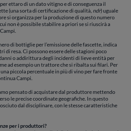
 per ettaro di un dato vitigno e di conseguenza il
te (una sorta di certificazione di qualità,
ndr
) uguale
tore si organizza per la produzione di questo numero
i non è possibile stabilire a priori se si riuscirà a
o Campi.
ero di bottiglie per l’emissione delle fascette, indica
etri di resa. Ci possono essere delle stagioni poco
anni o addirittura degli incidenti di lieve entità per
 ad esempio un trattore che si ribalta sui filari. Per
na piccola percentuale in più di vino per fare fronte
continua Campi.
amo pensato di acquistare dal produttore mettendo
averso le precise coordinate geografiche. In questo
ciuto dal disciplinare, con le stesse caratteristiche
ze per i produttori?