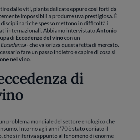
re dalle viti, piante delicate eppure così forti da
emente impossibili a produrre uva prestigiosa. È
 disciplinari che spesso mettono in difficoltà i
ati internazionali. Abbiamo intervistato
Antonio
cupa di
Eccedenze del vino
con un
o
Eccedenza
- che valorizza questa fetta di mercato.
essario fare un passo indietro e capire di cosa si
one nel vino
.
’eccedenza di
vino
ad un problema mondiale del settore enologico che
nsumo. Intorno agli anni ’70 è stato coniato il
no, che si riferiva appunto al fenomeno di enorme