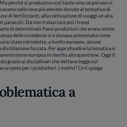
 Ma perché si produceva così tanto vino se poi non si
cavano nelle rese più elevate dovute al tentativo di
o di fertilizzanti, alla coltivazione di uvaggi ad alta
ei parassiti. Da non tralasciare poi i trend
arte di determinati Paesi produttori che erano anche
guenza delle eccedenze si è dunque presentata come
0 sono state introdotte, a livello europeo, alcune
 distillazione forzata. Per approfondire la tematica si
commissione europea in merito alla questione. Oggi il
o grazie ai disciplinari che dettano legge sui
un peso per i produttori. I motivi? Ce li spiega
roblematica a