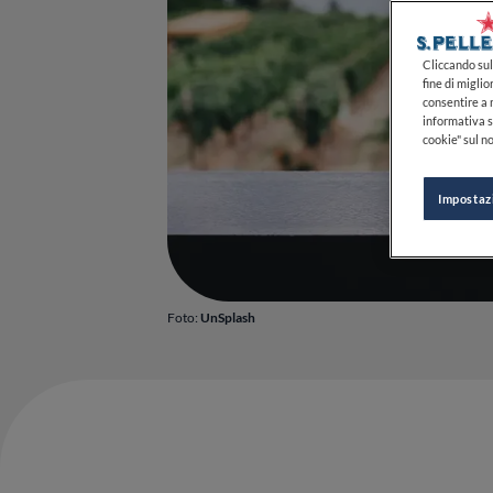
Cliccando sul 
fine di miglio
consentire a n
informativa s
cookie" sul no
Impostaz
Foto:
UnSplash