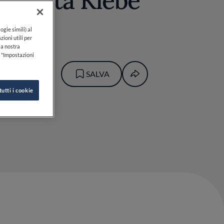
firmata Klebe
ogie simili) al
zioni utili per
lla nostra
k "Impostazioni
SALVA
tutti i cookie