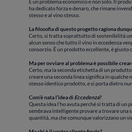
È un problema economico e non solo. Il produtto
ha dedicato forza e denaro, che rimane inven
stesso e al vino stesso.
La filosofia di questo progetto ragiona dunqu
Certo, si tratta soprattutto di sostenibilità 
alcun senso che tutto il vino in eccedenza ven
consorzio. È un prodotto eccellente, è giusto 
Ma per ovviare al problema è possibile crear
Certo, ma la seconda etichetta di un produttor
creare una seconda linea significa in qualche 
stesso identico prodotto, e si porta dietro nu
Com’è nata l’idea di
Eccedenza
?
Questa idea l’ho avuta perché si tratta di un 
sembrava intelligente provare a trovare una 
quantità, ma che comunque valorizzano un vi
Ma chi è il vostro cliente finale?