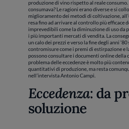
produzione di vino rispetto al reale consumo.
consumava? Le ragioni erano diverse e si collo
miglioramento dei metodi di coltivazione, all’us
resa fino ad arrivare al controllo più efficace d
imprevedibili come la diminuzione di uso da p
i più importanti mercati di vendita. La conse
un calo dei prezzi e verso la fine degli anni ’8
contromisure come i premi di estirpazione e la
possono consultare i documenti online della 
problema delle eccedenze è molto più contenut
quantitativi di produzione, ma resta comunque 
nell’intervista Antonio Campi.
Eccedenza
: da p
soluzione