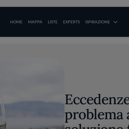
ze
Main navigation
HOME
MAPPA
LISTE
EXPERTS
ISPIRAZIONE
Salta al contenuto principale
li
Eccedenze 
problema a