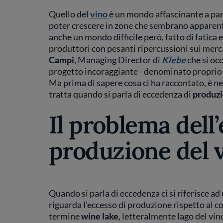
Quello del
vino
è un mondo affascinante a parti
poter crescere in zone che sembrano apparent
anche un mondo difficile però, fatto di fatica e
produttori con pesanti ripercussioni sui merc
Campi
, Managing Director di
Klebe
che si oc
progetto incoraggiante - denominato propri
Ma prima di sapere cosa ci ha raccontato, è nec
tratta quando si parla di eccedenza di
produzi
Il problema dell
produzione del 
Quando si parla di eccedenza ci si riferisce 
riguarda l’eccesso di produzione rispetto al co
termine
wine lake
, letteralmente lago del vi