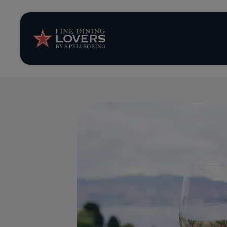
Storie e tenden
Ricette
Trucchi e consig
Serie