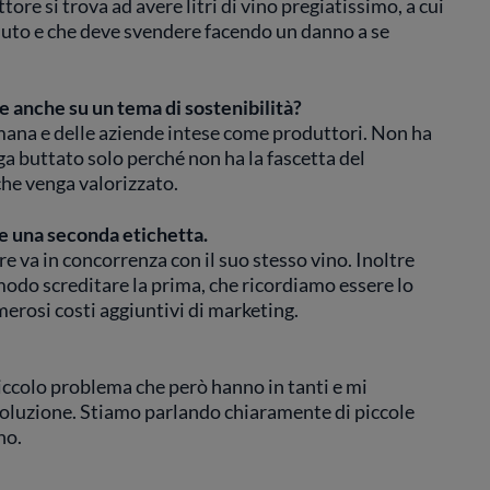
re si trova ad avere litri di vino pregiatissimo, a cui
duto e che deve svendere facendo un danno a se
e anche su un tema di sostenibilità?
umana e delle aziende intese come produttori. Non ha
ga buttato solo perché non ha la fascetta del
che venga valorizzato.
e una seconda etichetta.
e va in concorrenza con il suo stesso vino. Inoltre
modo screditare la prima, che ricordiamo essere lo
merosi costi aggiuntivi di marketing.
piccolo problema che però hanno in tanti e mi
soluzione. Stiamo parlando chiaramente di piccole
no.