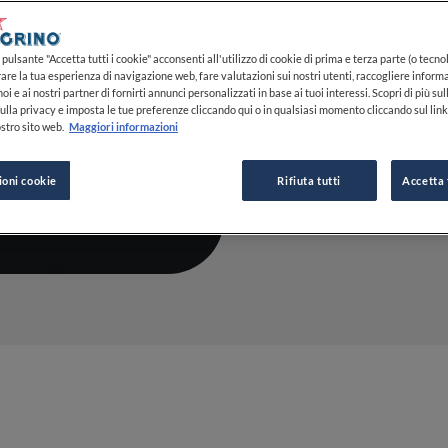
soluzione 
18 MAR 2024
pulsante "Accetta tutti i cookie" acconsenti all'utilizzo di cookie di prima e terza parte (o tecnol
rare la tua esperienza di navigazione web, fare valutazioni sui nostri utenti, raccogliere informa
oi e ai nostri partner di fornirti annunci personalizzati in base ai tuoi interessi. Scopri di più su
ulla privacy e imposta le tue preferenze cliccando qui o in qualsiasi momento cliccando sul lin
stro sito web.
Maggiori informazioni
DA
CLAUDIA CONCAS
GIORNALISTA
ioni cookie
Rifiuta tutti
Accetta 