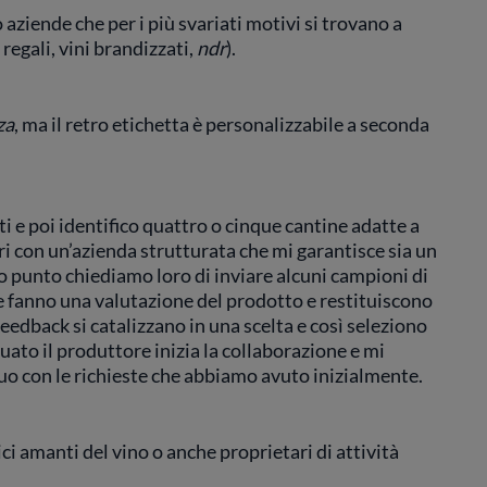
 aziende che per i più svariati motivi si trovano a
regali, vini brandizzati,
ndr
).
za
, ma il retro etichetta è personalizzabile a seconda
ti e poi identifico quattro o cinque cantine adatte a
 con un’azienda strutturata che mi garantisce sia un
o punto chiediamo loro di inviare alcuni campioni di
he fanno una valutazione del prodotto e restituiscono
feedback si catalizzano in una scelta e così seleziono
ato il produttore inizia la collaborazione e mi
ruo con le richieste che abbiamo avuto inizialmente.
ci amanti del vino o anche proprietari di attività