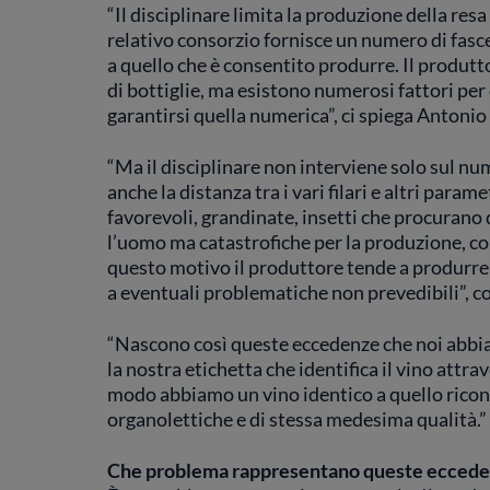
“Il disciplinare limita la produzione della resa
relativo consorzio fornisce un numero di fascet
a quello che è consentito produrre. Il produt
di bottiglie, ma esistono numerosi fattori per cu
garantirsi quella numerica”, ci spiega Antoni
“Ma il disciplinare non interviene solo sul num
anche la distanza tra i vari filari e altri param
favorevoli, grandinate, insetti che procurano d
l’uomo ma catastrofiche per la produzione, come
questo motivo il produttore tende a produrre u
a eventuali problematiche non prevedibili”, 
“Nascono così queste eccedenze che noi abbi
la nostra etichetta che identifica il vino attr
modo abbiamo un vino identico a quello riconos
organolettiche e di stessa medesima qualità.”
Che problema rappresentano queste ecceden