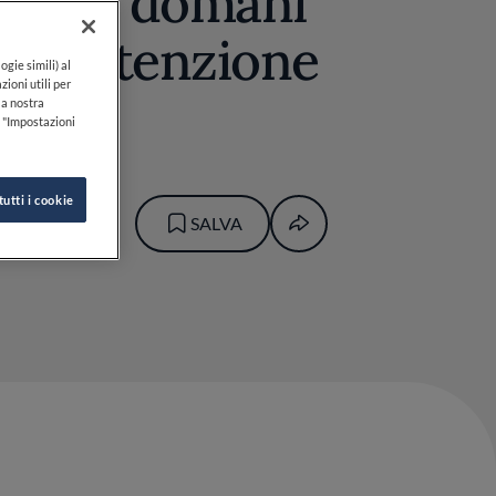
enti di domani
dell’attenzione
ogie simili) al
zioni utili per
lla nostra
k "Impostazioni
tutti i cookie
SALVA