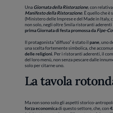
Una
Giornata della Ristorazione
, con relativ
Manifesto della Ristorazione
. È quello che è
(Ministero delle Imprese e del Made in Italy, ch
non solo, negli oltre 5mila ristoranti aderenti
prima Giornata di festa promossa da
Fipe-C
Il protagonista “diffuso” è stato il
pane
, uno d
una scelta fortemente simbolica, che accomun
delle religioni
. Per i ristoranti aderenti, il c
del loro menù, non senza pescare dalle innumer
solo per citarne uno.
La tavola rotond
Ma non sono solo gli aspetti storico-antropolog
forza economica
di questo settore, che, con
4