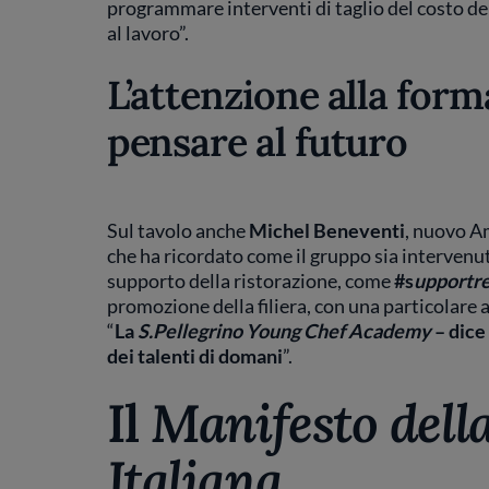
programmare interventi di taglio del costo del
al lavoro”.
L’attenzione alla form
pensare al futuro
Sul tavolo anche
Michel Beneventi
, nuovo A
che ha ricordato come il gruppo sia intervenut
supporto della ristorazione, come
#s
upportre
promozione della filiera, con una particolare a
“
La
S.Pellegrino Young Chef Academy
– dice
dei talenti di domani
”.
Il
Manifesto dell
Italiana