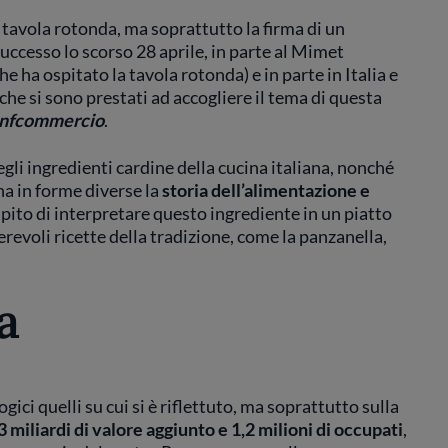
a tavola rotonda, ma soprattutto la firma di un
 successo lo scorso 28 aprile, in parte al Mimet
e ha ospitato la tavola rotonda) e in parte in Italia e
 che si sono prestati ad accogliere il tema di questa
onfcommercio
.
egli ingredienti cardine della cucina italiana, nonché
a in forme diverse la
storia dell’alimentazione e
ompito di interpretare questo ingrediente in un piatto
evoli ricette della tradizione, come la panzanella,
a
ici quelli su cui si è riflettuto, ma soprattutto sulla
3 miliardi di valore aggiunto e 1,2 milioni di occupati
,