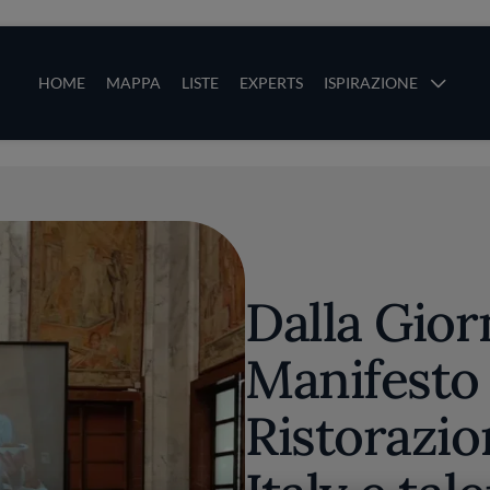
ze
Main navigation
HOME
MAPPA
LISTE
EXPERTS
ISPIRAZIONE
Salta al contenuto principale
li
Dalla Gior
Manifesto 
Ristorazio