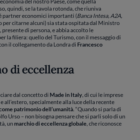
ell’economia del nostro Paese, come quella
o, quindi, se la tavola rotonda, che riuniva
é partner economici importanti (
Banca Intesa, A2A,
lo per citarne alcuni) sia stata ospitata dal Ministro
, presente di persona, e abbia accolto le
er la filiera: quello del Turismo, con il messaggio di
, con il collegamento da Londra di
Francesco
o di eccellenza
nciare dal concetto di
Made in Italy
, di cui le imprese
 e all’estero, specialmente alla luce della recente
, come patrimonio dell’umanità
. “Quando si parla di
lfo Urso – non bisogna pensare che si parli solo di un
tà, un
marchio di eccellenza globale
, che riconosce