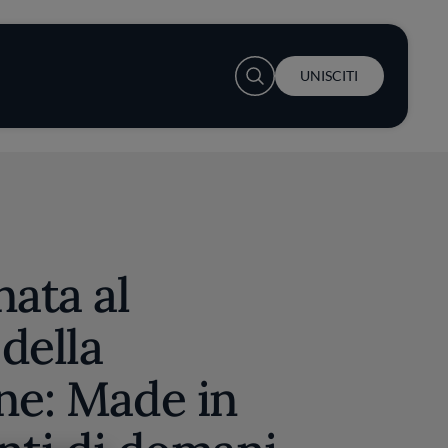
User account menu
UNISCITI
nata al
della
ne: Made in