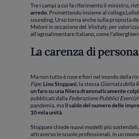
Tre i campi a cui fa riferimento il ministro, r
arredo
. Promettendo insieme al collega Lollob
sounding, Urso torna anche sulla proposta del 
Meloni in occasione del
Vinitaly
, per valorizz
all’agroalimentare italiano, come l’alberghiero 
La carenza di persona
Ma non tutto è rose e fiori nel mondo della ris
Fipe
,
Lino Stoppani
, la stessa
Giornata della 
un faro su una filiera drammaticamente colp
pubblicati dalla
Federazione Pubblici Esercizi
pandemia, ma
il saldo del numero delle impr
10 mila unità
.
Stoppani chiede nuovi modelli più sostenibili
attraverso le scuole professionali, in un mom