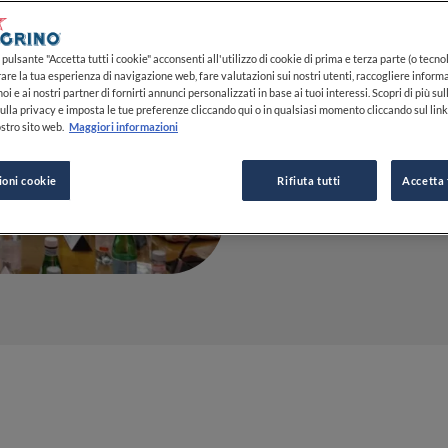
Italy e tal
al centro 
pulsante "Accetta tutti i cookie" acconsenti all'utilizzo di cookie di prima e terza parte (o tecnol
rare la tua esperienza di navigazione web, fare valutazioni sui nostri utenti, raccogliere informa
oi e ai nostri partner di fornirti annunci personalizzati in base ai tuoi interessi. Scopri di più su
ulla privacy e imposta le tue preferenze cliccando qui o in qualsiasi momento cliccando sul lin
02 MAG 2023
stro sito web.
Maggiori informazioni
ioni cookie
Rifiuta tutti
Accetta 
DA
ALESSANDRA TIBOLLO
GIORNALISTA