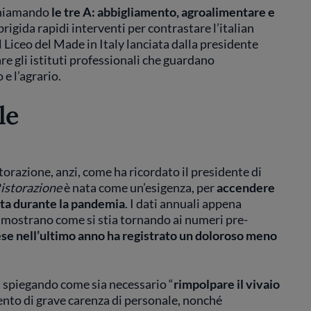
ichiamando
le tre A: abbigliamento, agroalimentare e
rigida rapidi interventi per contrastare l’italian
Liceo del Made in Italy lanciata dalla presidente
are gli istituti professionali che guardano
e l’agrario.
le
torazione, anzi, come ha ricordato il presidente di
Ristorazione
è nata come un’esigenza, per
accendere
ita durante la pandemia
. I dati annuali appena
mostrano come si stia tornando ai numeri pre-
ese nell’ultimo anno ha registrato un doloroso meno
, spiegando come sia necessario “
rimpolpare il vivaio
ento di grave carenza di personale, nonché