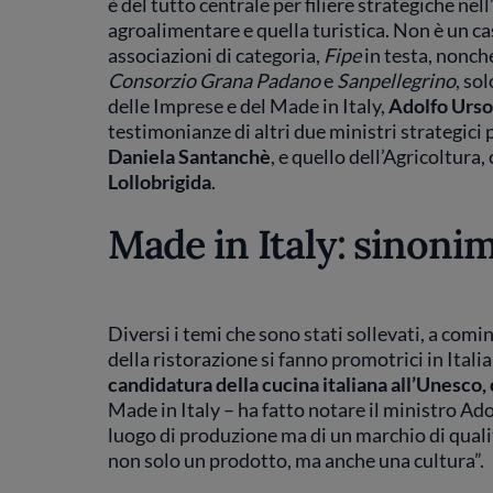
è del tutto centrale per filiere strategiche n
agroalimentare e quella turistica. Non è un cas
associazioni di categoria,
Fipe
in testa, nonch
Consorzio Grana Padano
e
Sanpellegrino
, so
delle Imprese e del Made in Italy,
Adolfo Urso
testimonianze di altri due ministri strategici p
Daniela Santanchè
, e quello dell’Agricoltura
Lollobrigida
.
Made in Italy: sinonim
Diversi i temi che sono stati sollevati, a comi
della ristorazione si fanno promotrici in Italia
candidatura della cucina italiana all’Unesco
Made in Italy – ha fatto notare il ministro Ado
luogo di produzione ma di un marchio di quali
non solo un prodotto, ma anche una cultura”.