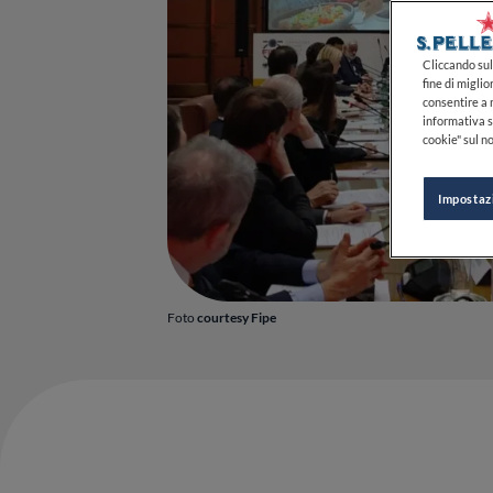
Cliccando sul 
fine di miglio
consentire a n
informativa s
cookie" sul no
Impostaz
Foto
courtesy Fipe