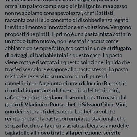
ormai un palato complesso e intelligente, ma spesso
non ne abbiamo consapevolezza”, chef Battisti
racconta così il suo concetto di disobbedienza legato
inevitabilmente a innovazione e rivoluzione. Vengono
proposti due piatti. Il primo è una
pasta mista
cotta in
un modo tutto nuovo, non lessata in acqua come
abbiamo da sempre fatto, ma
cotta in un centrifugato
di ortaggi, di barbabietola
in questo caso. La pasta
viene cotta e risottata in questa soluzione liquida che
trasferisce colore e sapore alla pasta stessa. La pasta
mista viene servita su una corona di purea di
cannellini con l’aggiunta di
uova di luccio
(Battisti ci
ricorda l’importanza di fare cucina del territorio),
rafano e cuore di sedano. Il secondo piatto nasce dal
genio di
Vladimiro Poma
, chef di
Silvano Cibi e Vini
,
uno dei ristoranti del gruppo. Lo chef ha voluto
reinterpretare la pasta con un piatto stagionale che
strizza l’occhio alla cucina asiatica. Degustiamo delle
tagliatelle all’uovo tirate alla perfezione, servite