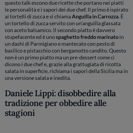
questo talk escono due ricette che portano nei piatti
le personalità e i sapori dei due chef. Il primo è ispirato
ai tortelli di zucca e si chiama
Anguilla in Carrozza
. È
un tortello di zucca servito con un’anguilla glassata
con aceto balsamico. Il secondo piatto è davvero
stupefacente ed è uno
spaghetto freddo marinato
in
un dashi di Parmigiano e mantecato con pesto di
basilico e pistacchio con bergamotto candito. Questo
non è un primo piatto ma un pre-dessert come ci
dicono i due chef e, grazie alla grattugiata di ricotta
salata in superficie, richiama i sapori della Sicilia ma in
una versione salata e inedita.
Daniele Lippi: disobbedire alla
tradizione per obbedire alle
stagioni