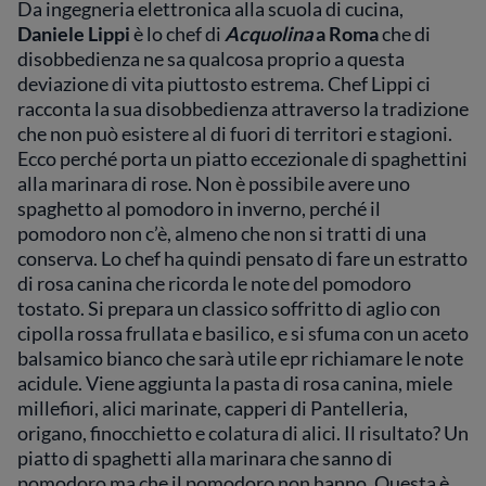
Da ingegneria elettronica alla scuola di cucina,
Daniele Lippi
è lo chef di
Acquolina
a Roma
che di
disobbedienza ne sa qualcosa proprio a questa
deviazione di vita piuttosto estrema. Chef Lippi ci
racconta la sua disobbedienza attraverso la tradizione
che non può esistere al di fuori di territori e stagioni.
Ecco perché porta un piatto eccezionale di spaghettini
alla marinara di rose. Non è possibile avere uno
spaghetto al pomodoro in inverno, perché il
pomodoro non c’è, almeno che non si tratti di una
conserva. Lo chef ha quindi pensato di fare un estratto
di rosa canina che ricorda le note del pomodoro
tostato. Si prepara un classico soffritto di aglio con
cipolla rossa frullata e basilico, e si sfuma con un aceto
balsamico bianco che sarà utile epr richiamare le note
acidule. Viene aggiunta la pasta di rosa canina, miele
millefiori, alici marinate, capperi di Pantelleria,
origano, finocchietto e colatura di alici. Il risultato? Un
piatto di spaghetti alla marinara che sanno di
pomodoro ma che il pomodoro non hanno. Questa è