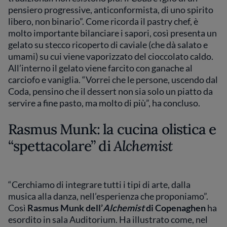
pensiero progressive, anticonformista, di uno spirito
libero, non binario”. Come ricorda il pastry chef, è
molto importante bilanciare i sapori, così presenta un
gelato su stecco ricoperto di caviale (che dà salato e
umami) su cui viene vaporizzato del cioccolato caldo.
All’interno il gelato viene farcito con ganache al
carciofo e vaniglia. “Vorrei che le persone, uscendo dal
Coda, pensino che il dessert non sia solo un piatto da
servire a fine pasto, ma molto di più”, ha concluso.
Rasmus Munk: la cucina olistica e
“spettacolare” di
Alchemist
“Cerchiamo di integrare tutti i tipi di arte, dalla
musica alla danza, nell’esperienza che proponiamo”.
Così
Rasmus Munk
dell’
Alchemist
di Copenaghen
ha
esordito in sala Auditorium. Ha illustrato come, nel