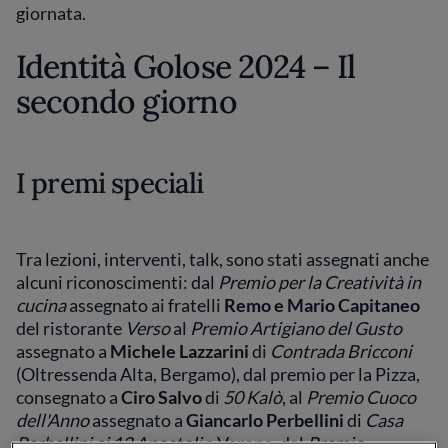
giornata.
Identità Golose 2024 – Il
secondo giorno
I premi speciali
Tra lezioni, interventi, talk, sono stati assegnati anche
alcuni riconoscimenti: dal
Premio per la Creatività in
cucina
assegnato ai fratelli
Remo e Mario Capitaneo
del ristorante
Verso
al
Premio Artigiano del Gusto
assegnato a
Michele Lazzarini
di
Contrada Bricconi
(Oltressenda Alta, Bergamo), dal premio per la Pizza,
consegnato a
Ciro Salvo
di
50 Kalò
, al
Premio Cuoco
dell'Anno
assegnato a
Giancarlo Perbellini
di
Casa
Perbellini ai 12 Apostoli
a Verona, dal
Premio