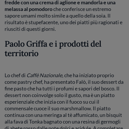
fredde con una crema di aglione e mandorla e una
melassa al pomodoro
che conferisce un estremo
sapore umami molto simile a quello della soia. Il
risultato è stupefacente, uno dei piatti più ragionati e
riusciti di questi giorni.
Paolo Griffa e i prodotti del
territorio
Lo chef di
Caffè Nazionale
, che ha iniziato proprio
come pastry chef, ha presentato Falò, il suo dessert da
fine pasto che ha tutti i profumi e sapori del bosco. Il
dessert non coinvolge solo il gusto, ma è un piatto
esperienziale che inizia con il fuoco su cui il
commensale cuoce il suo marshmallow. Il piatto
continua con una meringa al tè affumicato, un bisquit
alla fava di Tonka bagnato con una resina di germogli
di abete rosso dalle note dolci e acidule. A completare