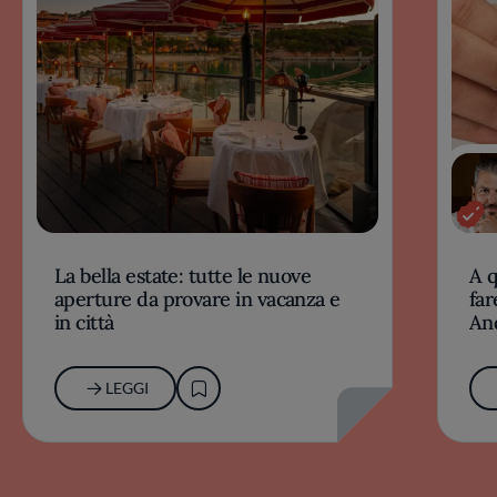
La bella estate: tutte le nuove
A 
aperture da provare in vacanza e
far
in città
An
LEGGI