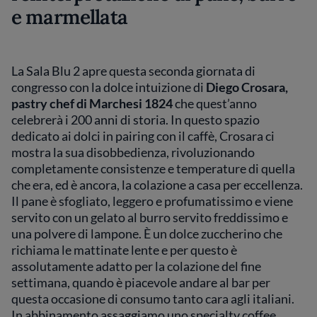
e marmellata
La Sala Blu 2 apre questa seconda giornata di
congresso con la dolce intuizione di
Diego Crosara,
pastry chef di Marchesi 1824
che quest’anno
celebrerà i 200 anni di storia. In questo spazio
dedicato ai dolci in pairing con il caffè, Crosara ci
mostra la sua disobbedienza, rivoluzionando
completamente consistenze e temperature di quella
che era, ed è ancora, la colazione a casa per eccellenza.
Il pane è sfogliato, leggero e profumatissimo e viene
servito con un gelato al burro servito freddissimo e
una polvere di lampone. È un dolce zuccherino che
richiama le mattinate lente e per questo è
assolutamente adatto per la colazione del fine
settimana, quando è piacevole andare al bar per
questa occasione di consumo tanto cara agli italiani.
In abbinamento assaggiamo uno specialty coffee