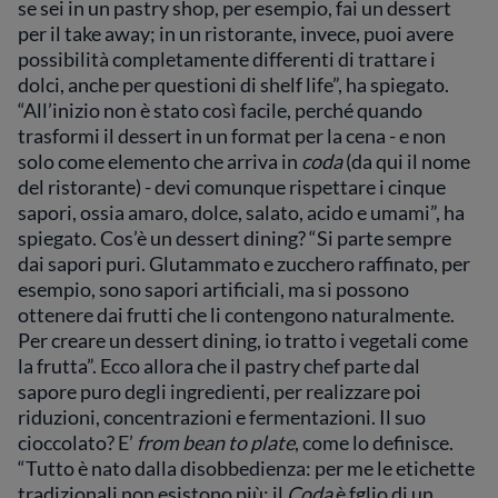
se sei in un pastry shop, per esempio, fai un dessert
per il take away; in un ristorante, invece, puoi avere
possibilità completamente differenti di trattare i
dolci, anche per questioni di shelf life”, ha spiegato.
“All’inizio non è stato così facile, perché quando
trasformi il dessert in un format per la cena - e non
solo come elemento che arriva in
coda
(da qui il nome
del ristorante) - devi comunque rispettare i cinque
sapori, ossia amaro, dolce, salato, acido e umami”, ha
spiegato. Cos’è un dessert dining? “Si parte sempre
dai sapori puri. Glutammato e zucchero raffinato, per
esempio, sono sapori artificiali, ma si possono
ottenere dai frutti che li contengono naturalmente.
Per creare un dessert dining, io tratto i vegetali come
la frutta”. Ecco allora che il pastry chef parte dal
sapore puro degli ingredienti, per realizzare poi
riduzioni, concentrazioni e fermentazioni. Il suo
cioccolato? E’
from bean to plate
, come lo definisce.
“Tutto è nato dalla disobbedienza: per me le etichette
tradizionali non esistono più: il
Coda
è fglio di un