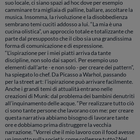
suo locale, ci siano spazi ad hoc dove per esempio
camminare tra migliaia di palline, ballare, ascoltare la
musica. Insomma, la rivoluzione e la disobbedienza
sembrano temi cuciti addosso a lui. “La mia è una
cucina olistica”, un approccio totale e totalizzante che
parte dal presupposto che il cibo sia una grandissima
forma di comunicazione e di espressione.
“L’ispirazione per i miei piatti arriva da tante
discipline, non solo dai sapori. Per esempio uso
elementi dall’arte - e non solo - per creare dei pattern”,
ha spiegato lo chef. Da Picasso a Warhol, passando
per la street art: l’ispirazione può arrivare facilmente.
Anche i grandi temi di attualità entrano nelle
creazioni di Munk: dal problema dei bambini denutriti
all’inquinamento delle acque. “Per realizzare tutto ciò
ci sono tante persone che lavorano con me: per creare
questa narrativa abbiamo bisogno di lavorare tante
ore e dobbiamo prima distruggere la vecchia
narrazione. “Vorrei che il mio lavoro con il food avesse
un impatto sulla società: come collegare tutto? Nel