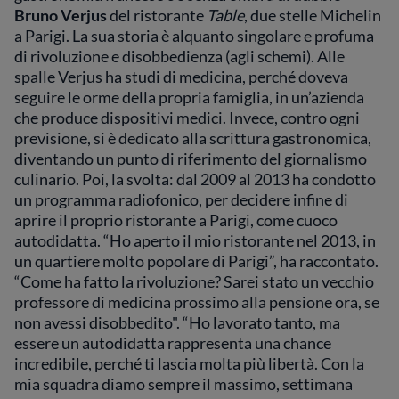
Bruno Verjus
del ristorante
Table
, due stelle Michelin
a Parigi. La sua storia è alquanto singolare e profuma
di rivoluzione e disobbedienza (agli schemi). Alle
spalle Verjus ha studi di medicina, perché doveva
seguire le orme della propria famiglia, in un’azienda
che produce dispositivi medici. Invece, contro ogni
previsione, si è dedicato alla scrittura gastronomica,
diventando un punto di riferimento del giornalismo
culinario. Poi, la svolta: dal 2009 al 2013 ha condotto
un programma radiofonico, per decidere infine di
aprire il proprio ristorante a Parigi, come cuoco
autodidatta. “Ho aperto il mio ristorante nel 2013, in
un quartiere molto popolare di Parigi”, ha raccontato.
“Come ha fatto la rivoluzione? Sarei stato un vecchio
professore di medicina prossimo alla pensione ora, se
non avessi disobbedito". “Ho lavorato tanto, ma
essere un autodidatta rappresenta una chance
incredibile, perché ti lascia molta più libertà. Con la
mia squadra diamo sempre il massimo, settimana