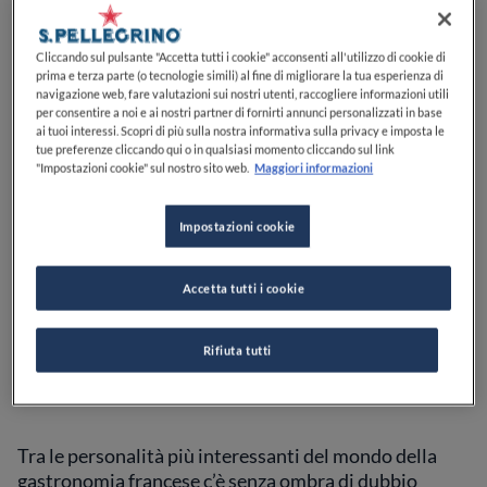
Sperimentazione in Cucina
dato a
Moreno Cedroni e
Luca Abbadir
della
Madonnina del Pescatore
di
Cliccando sul pulsante "Accetta tutti i cookie" acconsenti all'utilizzo di cookie di
Senigallia al
Premio identità di territorio
consegnato
prima e terza parte (o tecnologie simili) al fine di migliorare la tua esperienza di
a
Cesare Battisti
del
Ratanà
a Milano.
Sul palco
navigazione web, fare valutazioni sui nostri utenti, raccogliere informazioni utili
per consentire a noi e ai nostri partner di fornirti annunci personalizzati in base
dell’Auditorium è stata anche presentata da Fipe la
ai tuoi interessi. Scopri di più sulla nostra informativa sulla privacy e imposta le
data del 18 maggio 2024, seconda edizione della
tue preferenze cliccando qui o in qualsiasi momento cliccando sul link
Giornata della Ristorazione
, per la cultura
"Impostazioni cookie" sul nostro sito web.
Maggiori informazioni
dell’ospitalità italiana: lo scorso anno hanno aderito 5
mila ristoranti, quest'anno l’obiettivo è raggiungere
Impostazioni cookie
quota 10 mila aderenti.
Accetta tutti i cookie
Bruno Verjus, da giornalista a
chef del decimo ristorante
Rifiuta tutti
migliore al mondo
Tra le personalità più interessanti del mondo della
gastronomia francese c’è senza ombra di dubbio