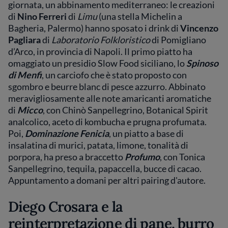
giornata, un abbinamento mediterraneo: le creazioni
di
Nino Ferreri
di
Limu
(una stella Michelin a
Bagheria, Palermo) hanno sposato i drink di
Vincenzo
Pagliara
di
Laboratorio Folkloristico
di Pomigliano
d’Arco, in provincia di Napoli. Il primo piatto ha
omaggiato un presidio Slow Food siciliano, lo
Spinoso
di Menfi
, un carciofo che è stato proposto con
sgombro e beurre blanc di pesce azzurro. Abbinato
meravigliosamente alle note amaricanti aromatiche
di
Micco
, con Chinò Sanpellegrino, Botanical Spirit
analcolico, aceto di kombucha e prugna profumata.
Poi,
Dominazione Fenicia
, un piatto a base di
insalatina di murici, patata, limone, tonalità di
porpora, ha preso a braccetto
Profumo
, con Tonica
Sanpellegrino, tequila, papaccella, bucce di cacao.
Appuntamento a domani per altri pairing d'autore.
Diego Crosara e la
reinterpretazione di pane, burro