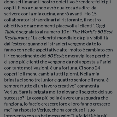
dopo settimana: il nostro obiettivo è rendere felici gli
ospiti. Fino a quando avrò qualcosa da dire, da
scrivere con la mia cucina, andrò avanti. Ho 15
collaboratori straordinari al ristorante, il nostro
obiettivo è dare momenti piacevoli ai clienti”. Oggi
Table
è segnalato al numero 10 di
The World’s 50 Best
Restaurants.
“La celebrità mondiale dà più visibilità
dall’estero: quando gli stranieri vengono da te lo
fanno con delle aspettative alte: molto è cambiato con
il riconoscimento dei
50 Best
; è meraviglioso perché
ci sono più clienti che vengono da noi apposta a Parigi,
con tante motivazioni, è una fortuna. Ci sono 24
coperti e il menu cambia tutti i giorni. Nella mia
brigata ci sono tre junior e quattro senior e il menu è
sempre frutto di un lavoro creativo”, commenta
Verjus. Sarà la brigata molto giovane il segreto del suo
successo? “La cosa più bella è avere una squadra che
funziona, io faccio crescere loro e loro fanno crescere
me”, ha risposto Verjus, che ha concluso il suo
intervento con un bel messaggio: “La felicità è la più