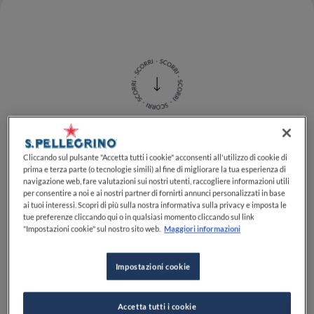
Voluttuoso, saporito, capace di dare un guizzo
Cliccando sul pulsante "Accetta tutti i cookie" acconsenti all'utilizzo di cookie di
organolettico ai nostri piatti, o di
nobilitare
una
prima e terza parte (o tecnologie simili) al fine di migliorare la tua esperienza di
navigazione web, fare valutazioni sui nostri utenti, raccogliere informazioni utili
semplice fetta di pane caldo. È
Sua Maestà il lardo
, un
per consentire a noi e ai nostri partner di fornirti annunci personalizzati in base
ingrediente di cui spesso si parla ma difficilmente si
ai tuoi interessi. Scopri di più sulla nostra informativa sulla privacy e imposta le
tue preferenze cliccando qui o in qualsiasi momento cliccando sul link
conosce. Volendo trovare una definizione, il lardo è
il
"Impostazioni cookie" sul nostro sito web.
Maggiori informazioni
grasso del maiale fatto salume.
Il grasso del maiale,
infatti, viene sottoposto al tradizionale
processo di
salatura e stagionatura
, diventando, di fatto, una
Impostazioni cookie
pietanza
pronta per essere servita o utilizzata a fette
molto sottili.
Accetta tutti i cookie