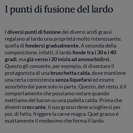
I punti di fusione del lardo
I
diversi punti di fusione
dei diversi acidi grassi
regalano al lardo una proprietà molto interessante:
quella di
fondersi gradualmente.
A seconda della
composizione, infatti, il lardo
fonde tra i 30 e i 40
gradi
, ma
già verso i 20 inizia ad ammorbidirsi.
Questo gli consente, per esempio, di diventare il
protagonista di una
bruschetta calda
, dove mantiene
una certa consistenza
senza liquefarsi
ed essere
assorbito dal pane solo in parte. Questo, del resto, è il
comportamento che possiamo notare quando
mettiamo del bacon su una padella calda. Prima che
diventi
croccante
, il suo grasso deve sciogliersi per
poi, di fatto, friggere la carne magra. Quel grasso è
esattamente il medesimo che forma il lardo.