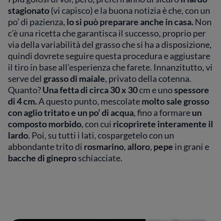
stagionato
(vi capisco) e la buona notizia è che, con un
po’ di pazienza,
lo si può preparare anche in casa.
Non
c’è una ricetta che garantisca il successo, proprio per
via della variabilità del grasso che si ha a disposizione,
quindi dovrete seguire questa procedura e aggiustare
il tiro in base all’esperienza che farete. Innanzitutto, vi
serve del
grasso di maiale
, privato della cotenna.
Quanto?
Una fetta di circa 30 x 30
cm e uno
spessore
di 4 cm.
A questo punto, mescolate
molto sale grosso
con aglio tritato e un po’ di acqua
, fino a formare
un
composto morbido
, con cui
ricoprirete interamente il
lardo
. Poi, su tutti i lati, cospargetelo con un
abbondante trito di
rosmarino
,
alloro
,
pepe
in grani e
bacche di ginepro
schiacciate.