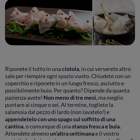
Riponete il tutto in una
ciotola
, in cui verserete altro
sale per riempire ogni spazio vuoto. Chiudete con un
coperchio e riponete in un luogo fresco, asciutto e
possibilmente buio. Per quanto? Dipende da quanta
pazienza avete!
Non meno di tre mesi,
ma meglio
puntare ai cinque o sei. Al termine, togliete la
salamoia dal pezzo di lardo (non lavatelo!) e
appendetelo con uno spago sul soffitto di una
cantina
, o comunque di una
stanza fresca e buia.
Attendete almeno
un’altra settimana
e il vostro