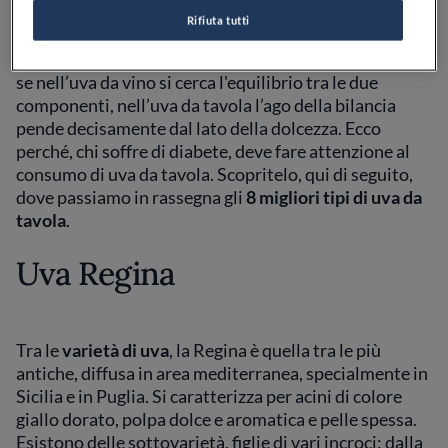
Vitis labrusca
, le cosiddette “viti americane”, come
Rifiuta tutti
l’uva Fragola. Un’altra differenza tra le
varietà di uva
sta nell’acidità, ossia nel rapporto tra acidi e zuccheri:
se nell’uva da vino si cerca l'equilibrio tra le due
componenti, nell’uva da tavola l’ago della bilancia
pende decisamente dal lato della dolcezza. Ecco
perché, chi soffre di diabete, deve fare attenzione al
consumo di uva da tavola. Scopritelo, qui di seguito,
dove passiamo in rassegna gli
8
migliori tipi di uva da
tavola
.
Uva Regina
Tra le
varietà di uva
, la Regina è quella tra le più
antiche, diffusa in area mediterranea, specialmente in
Sicilia e in Puglia. Si caratterizza per acini di colore
giallo dorato, polpa dolce e aromatica e pelle spessa.
Esistono delle sottovarietà, figlie di vari incroci: dalla