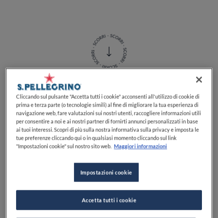
Cliccando sul pulsante "Accetta tutti i cookie" acconsenti all'utilizzo di cookie di
Non solo vino. Che ne dite di acini zuccherini e
prima e terza parte (o tecnologie simili) al fine di migliorare la tua esperienza di
croccanti per uno snack o come dessert? I
tipi di uva
navigazione web, fare valutazioni sui nostri utenti, raccogliere informazioni utili
per consentire a noi e ai nostri partner di fornirti annunci personalizzati in base
sono tanti, basta conoscerli per scegliere quello più
ai tuoi interessi. Scopri di più sulla nostra informativa sulla privacy e imposta le
adatto ai nostri gusti. Forse non tutti sanno che l’Italia
tue preferenze cliccando qui o in qualsiasi momento cliccando sul link
è il principale produttore europeo di uva da tavola.
"Impostazioni cookie" sul nostro sito web.
Maggiori informazioni
Ma quali sono i
tipi di uva da tavola
? Prima di passare
in rassegna le migliori
varietà di uva da tavola
,
Impostazioni cookie
facciamo un po’ di chiarezza sui
tipi di uva
, sulla loro
specie e sulla loro destinazione: l’uva da vino, per
essere tale, deve appartenere alla specie
Vitis vinifera
,
Accetta tutti i cookie
mentre nell’uva da tavola rientrano anche varietà da