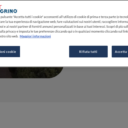
nella bella
pulsante "Accetta tutti i cookie" acconsenti all'utilizzo di cookie di prima e terza parte (o tecnol
rare la tua esperienza di navigazione web, fare valutazioni sui nostri utenti, raccogliere informa
31 MAG 2023
oi e ai nostri partner di fornirti annunci personalizzati in base ai tuoi interessi. Scopri di più su
ulla privacy e imposta le tue preferenze cliccando qui o in qualsiasi momento cliccando sul lin
stro sito web.
Maggiori informazioni
DA
MARIAROSARIA 
ioni cookie
Rifiuta tutti
Accetta 
GIORNALISTA