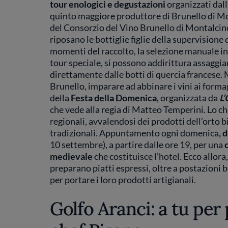
tour enologici e degustazioni
organizzati dall
quinto maggiore produttore di Brunello di Mo
del Consorzio del Vino Brunello di Montalcino.
riposano le bottiglie figlie della supervisione 
momenti del raccolto, la selezione manuale in d
tour speciale, si possono addirittura assaggia
direttamente dalle botti di quercia francese. 
Brunello, imparare ad abbinare i vini ai forma
della
Festa della Domenica
, organizzata da
L’
che vede alla regia di Matteo Temperini. Lo ch
regionali, avvalendosi dei prodotti dell’orto bi
tradizionali. Appuntamento ogni domenica
, 
10 settembre), a partire dalle ore 19, per una
medievale
che costituisce l’hotel. Ecco allora,
preparano piatti espressi, oltre a postazioni bb
per portare i loro prodotti artigianali.
Golfo Aranci: a tu per 