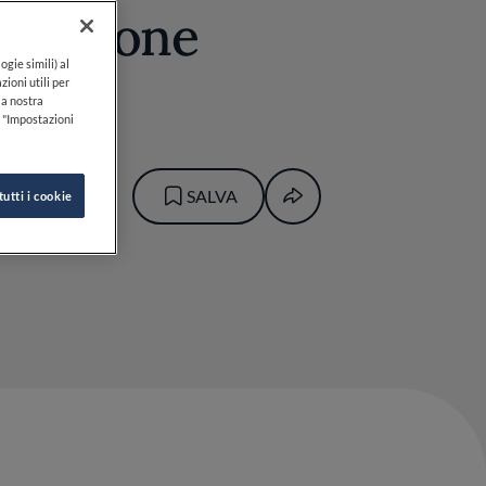
 stagione
ogie simili) al
zioni utili per
lla nostra
k "Impostazioni
BRUNO
SALVA
tutti i cookie