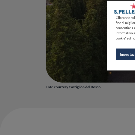
Cliccando sul 
fine di miglio
consentire a n
informativa s
cookie" sul no
Impostaz
Foto
courtesy Castiglion del Bosco