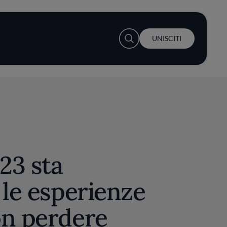
User account menu
UNISCITI
023 sta
 le esperienze
on perdere