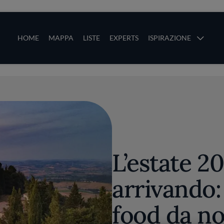
ze
Main navigation
HOME
MAPPA
LISTE
EXPERTS
ISPIRAZIONE
Salta al contenuto principale
li
L’estate 2
arrivando:
food da n