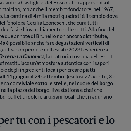
a cantina Castiglion del Bosco, che rappresenta il
ntalcino, ma anche il membro fondatore, nel 1967,
 La cantina di 4 mila metri quadrati è il tempio dove
dell’enologa Cecilia Leoneschi, che cura tutti
ue fasi e l’invecchiamento nelle botti. Alla fine del
re due annate di Brunello non ancora distribuite,
Ma è possibile anche fare degustazioni verticali di
ggi. Da non perdere nell’estate 2023 l’esperienza
Osteria La Canonica
, la trattoria toscana del resort
ef restituisce un’atmosfera autentica con i sapori
o e degli ingredienti locali per creare piatti
dall'11 giugno al 24 settembre
(esclusi 27 agosto, 3 e
cena conviviale sotto le stelle, nel cuore del borgo
 nella piazza del borgo, live stations e chef che
q, buffet di dolci e artigiani locali che si radunano
per tu con i pescatori e lo