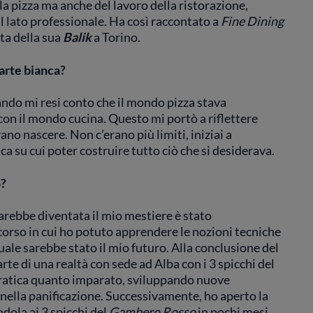
la pizza ma anche del lavoro della ristorazione,
il lato professionale. Ha così raccontato a
Fine Dining
ita della sua
Balik
a Torino.
’arte bianca?
ando mi resi conto che il mondo pizza stava
on il mondo cucina. Questo mi portò a riflettere
no nascere. Non c’erano più limiti, iniziai a
a su cui poter costruire tutto ciò che si desiderava.
o?
arebbe diventata il mio mestiere è stato
corso in cui ho potuto apprendere le nozioni tecniche
ale sarebbe stato il mio futuro. Alla conclusione del
arte di una realtà con sede ad Alba con i 3 spicchi del
pratica quanto imparato, sviluppando nuove
ella panificazione. Successivamente, ho aperto la
dola ai 3 spicchi del
Gambero Rosso
in pochi mesi