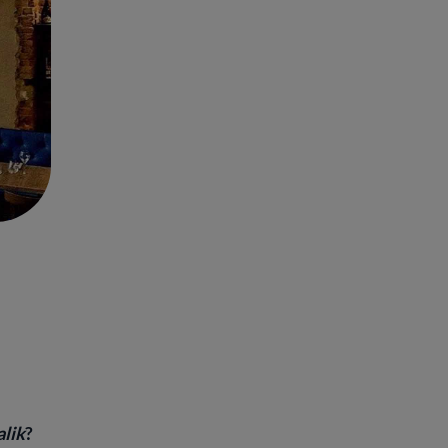
lik
?