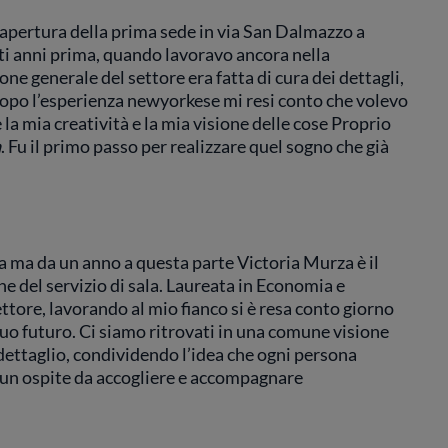
’apertura della prima sede in via San Dalmazzo a
lti anni prima, quando lavoravo ancora nella
ne generale del settore era fatta di cura dei dettagli,
. Dopo l’esperienza newyorkese mi resi conto che volevo
la mia creatività e la mia visione delle cose Proprio
a
. Fu il primo passo per realizzare quel sogno che già
ria ma da un anno a questa parte Victoria Murza è il
ne del servizio di sala. Laureata in Economia e
tore, lavorando al mio fianco si è resa conto giorno
uo futuro. Ci siamo ritrovati in una comune visione
l dettaglio, condividendo l’idea che ogni persona
a un ospite da accogliere e accompagnare