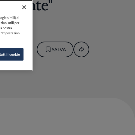
l cliente"
ogie simili) al
zioni utili per
lla nostra
k "Impostazioni
SALVA
tutti i cookie