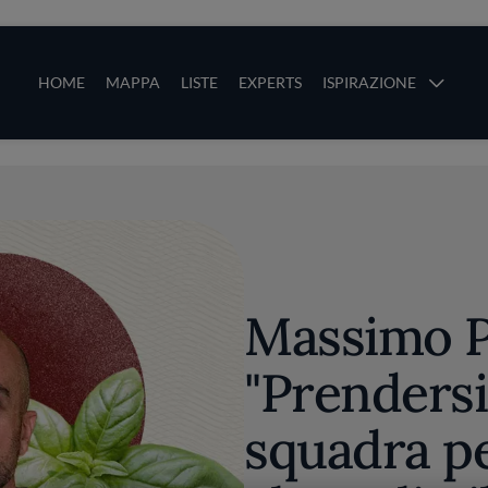
ze
Main navigation
HOME
MAPPA
LISTE
EXPERTS
ISPIRAZIONE
Salta al contenuto principale
li
Massimo 
"Prendersi
squadra pe