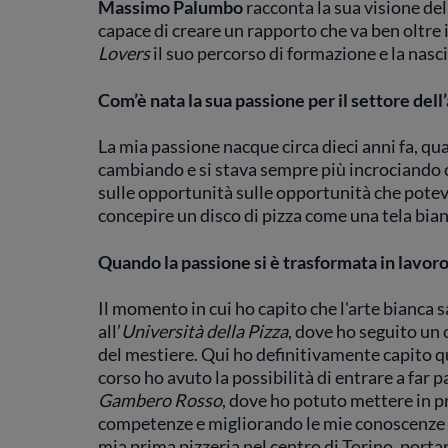
Massimo Palumbo
racconta la sua visione del
capace di creare un rapporto che va ben oltre 
Lovers
il suo percorso di formazione e la nasc
Com’è nata la sua passione per il settore dell
La mia passione nacque circa dieci anni fa, qu
cambiando e si stava sempre più incrociando c
sulle opportunità sulle opportunità che poteva
concepire un disco di pizza come una tela bianc
Quando la passione si è trasformata in lavor
Il momento in cui ho capito che l'arte bianca s
all’
Università della Pizza
, dove ho seguito un 
del mestiere. Qui ho definitivamente capito qu
corso ho avuto la possibilità di entrare a far p
Gambero Rosso
, dove ho potuto mettere in 
competenze e migliorando le mie conoscenze n
mia prima pizzeria nel centro di Torino, portan