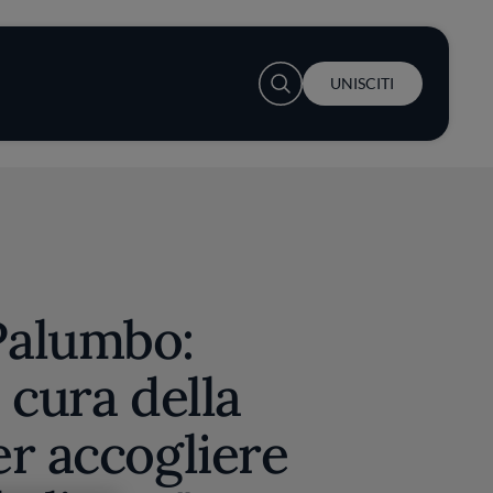
User account menu
UNISCITI
Palumbo:
 cura della
r accogliere