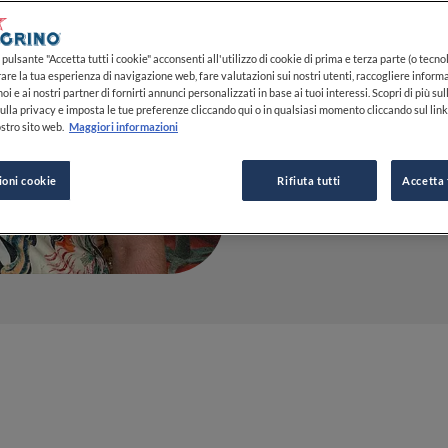
al meglio i
pulsante "Accetta tutti i cookie" acconsenti all'utilizzo di cookie di prima e terza parte (o tecnol
11 MAG 2023
rare la tua esperienza di navigazione web, fare valutazioni sui nostri utenti, raccogliere informa
oi e ai nostri partner di fornirti annunci personalizzati in base ai tuoi interessi. Scopri di più su
ulla privacy e imposta le tue preferenze cliccando qui o in qualsiasi momento cliccando sul lin
stro sito web.
Maggiori informazioni
DA
SIMONE ZENI
GIORNALISTA
ioni cookie
Rifiuta tutti
Accetta 