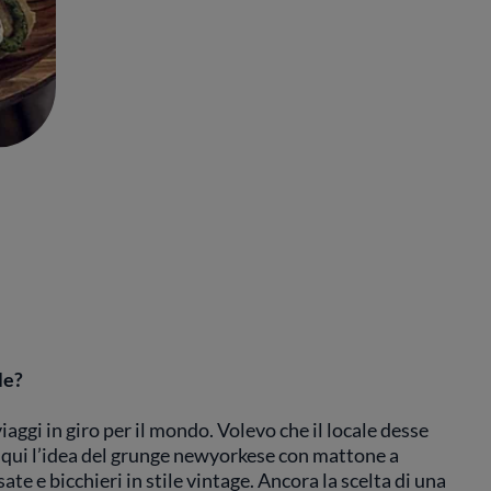
le?
viaggi in giro per il mondo. Volevo che il locale desse
a qui l’idea del grunge newyorkese con mattone a
ate e bicchieri in stile vintage. Ancora la scelta di una