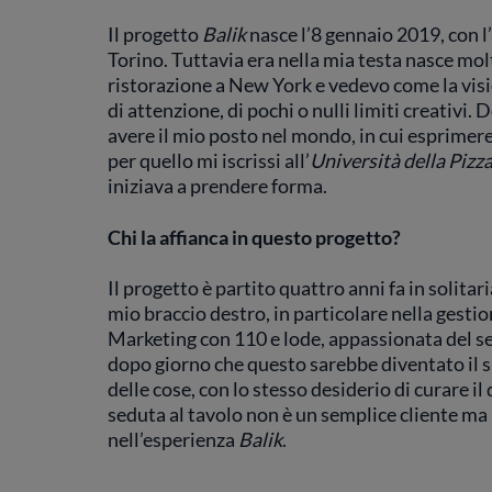
Il progetto
Balik
nasce l’8 gennaio 2019, con l
Torino. Tuttavia era nella mia testa nasce mo
ristorazione a New York e vedevo come la visio
di attenzione, di pochi o nulli limiti creativi
avere il mio posto nel mondo, in cui esprimere 
per quello mi iscrissi all’
Università della Pizz
iniziava a prendere forma.
Chi la affianca in questo progetto?
Il progetto è partito quattro anni fa in solita
mio braccio destro, in particolare nella gestio
Marketing con 110 e lode, appassionata del set
dopo giorno che questo sarebbe diventato il s
delle cose, con lo stesso desiderio di curare i
seduta al tavolo non è un semplice cliente m
nell’esperienza
Balik
.