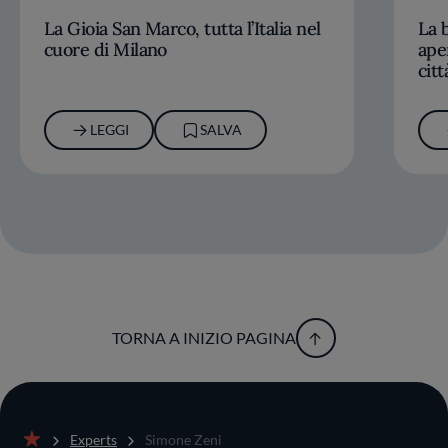
La Gioia San Marco, tutta l’Italia nel
La b
cuore di Milano
ape
citt
LEGGI
SALVA
TORNA A INIZIO PAGINA
Experts
Simone Zeni