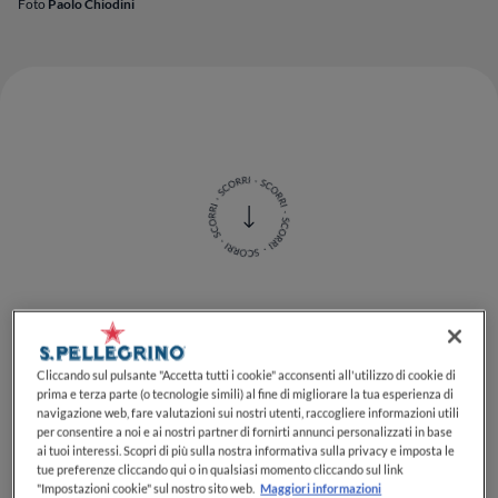
Foto
Paolo Chiodini
Classe 1989,
Michele Cobuzzi
è il resident chef di
Anima
, ristorante fine dining una stella Michelin
Cliccando sul pulsante "Accetta tutti i cookie" acconsenti all'utilizzo di cookie di
all’interno dell
’Hotel Milano Verticale | UNA
prima e terza parte (o tecnologie simili) al fine di migliorare la tua esperienza di
Esperienze
, aperto da
Enrico Bartolini
nel capoluogo
navigazione web, fare valutazioni sui nostri utenti, raccogliere informazioni utili
lombardo a fine maggio 2021. Di origini pugliesi, lo
per consentire a noi e ai nostri partner di fornirti annunci personalizzati in base
ai tuoi interessi. Scopri di più sulla nostra informativa sulla privacy e imposta le
chef firma anche la proposta di
Vertigo Osteria
tue preferenze cliccando qui o in qualsiasi momento cliccando sul link
Contemporanea
e
Bar con Giardino
, sempre
"Impostazioni cookie" sul nostro sito web.
Maggiori informazioni