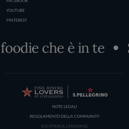
FACEBOOK
YOUTUBE
PINTEREST
foodie che è in te
S
Terms and Conditions
NOTE LEGALI
REGOLAMENTO DELLA COMMUNITY
LOCATION & LANGUAGE