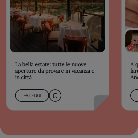
La bella estate: tutte le nuove
A 
aperture da provare in vacanza e
far
in città
An
LEGGI