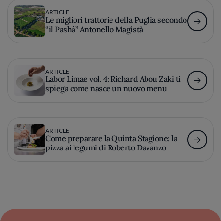
ARTICLE
Le migliori trattorie della Puglia secondo
“il Pashà” Antonello Magistà
ARTICLE
Labor Limae vol. 4: Richard Abou Zaki ti
spiega come nasce un nuovo menu
ARTICLE
Come preparare la Quinta Stagione: la
pizza ai legumi di Roberto Davanzo