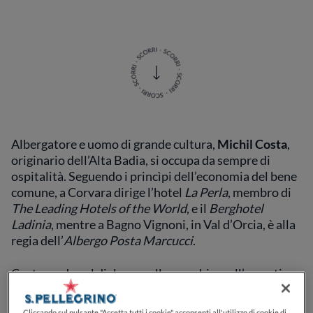
Albergatore e uomo di grande cultura,
Michil Costa
,
originario dell’Alta Badia,
si occupa da sempre di
ospitalità. Seguendo i princìpi dell’economia del bene
comune, a Corvara dirige l’hotel
La Perla
, membro di
The Leading Hotels of the World
, e il
Berghotel
Ladinia
, mentre a Bagno Vignoni, in Val d’Orcia, è alla
regia dell’
Albergo Posta Marcucci
.
Costa
crede nel dialogo, nello scambio, nell’empatia,
nell’accoglienza e nel valore umano dell’ospite, a
partire dal rapporto e dalla crescita dei propri
Cliccando sul pulsante "Accetta tutti i cookie" acconsenti all'utilizzo di cookie di