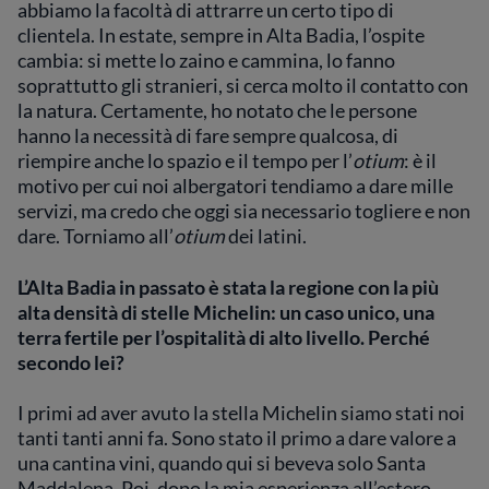
abbiamo la facoltà di attrarre un certo tipo di
clientela. In estate, sempre in Alta Badia, l’ospite
cambia: si mette lo zaino e cammina, lo fanno
soprattutto gli stranieri, si cerca molto il contatto con
la natura. Certamente, ho notato che le persone
hanno la necessità di fare sempre qualcosa, di
riempire anche lo spazio e il tempo per l’
otium
: è il
motivo per cui noi albergatori tendiamo a dare mille
servizi, ma credo che oggi sia necessario togliere e non
dare. Torniamo all’
otium
dei latini.
L’Alta Badia in passato è stata la regione con la più
alta densità di stelle Michelin: un caso unico, una
terra fertile per l’ospitalità di alto livello. Perché
secondo lei?
I primi ad aver avuto la stella Michelin siamo stati noi
tanti tanti anni fa. Sono stato il primo a dare valore a
una cantina vini, quando qui si beveva solo Santa
Maddalena. Poi, dopo la mia esperienza all’estero,