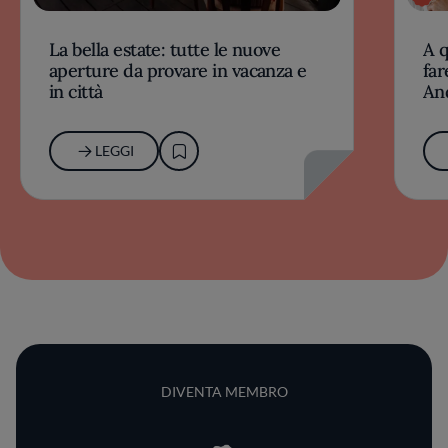
La bella estate: tutte le nuove
A 
aperture da provare in vacanza e
far
in città
An
LEGGI
DIVENTA MEMBRO