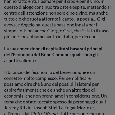
hanno fatto entusiasmare per il cibo e per il vino, in
questo dialogo continuo tra oste e ospite, mettendo al
centro dell'attenzione non solo cibo e vino, ma anche
tutto ciò che ruota attorno: il canto, la poesia… Gigi
aveva, e Angelo ha, questa passione innata per il
simposio. E poi anche Giorgio Grai, che è stato il naso
più fine che abbiamo avuto in Italia, per decenni.
La sua concezione di ospitalità si basa sui p
rincìpi
dell’Economia del Bene Comune: quali sono gli
aspetti salienti?
Il bilancio dell’economia del bene comune è un
concetto molto complesso. Per semplificare,
possiamo dire che è uno dei possibili sistemi per
capire finalmente che c’è anche un altro tipo di
economia, che non prendiamo in considerazione. Un
tema che è stato toccato spesso da personaggi quali
Jeremy Rifkin, Joseph Stiglitz, Edgar Morin (e,
all’epoca, dal
Club of Rome
): tutte persone che non