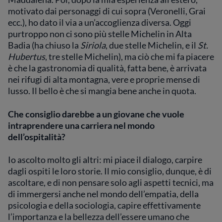
motivato dai personaggi di cui sopra (Veronelli, Grai
ecc.), ho dato il via a un’accoglienza diversa. Oggi
purtroppo non ci sono più stelle Michelin in Alta
Badia (ha chiuso la
Siriola
, due stelle Michelin, e il
St.
Hubertus
, tre stelle Michelin), ma ciò che mi fa piacere
è che la gastronomia di qualità, fatta bene, è arrivata
nei rifugi di alta montagna, vere e proprie mense di
lusso. Il bello è che si mangia bene anche in quota.
Che consiglio darebbe a un giovane che vuole
intraprendere una carriera nel mondo
dell’ospitalità?
Io ascolto molto gli altri: mi piace il dialogo, carpire
dagli ospiti le loro storie. Il mio consiglio, dunque, è di
ascoltare, e di non pensare solo agli aspetti tecnici, ma
di immergersi anche nel mondo dell’empatia, della
psicologia e della sociologia, capire effettivamente
l’importanza e la bellezza dell’essere umano che