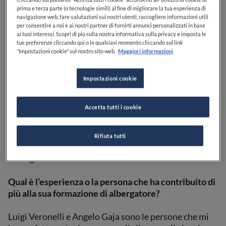
collaboratori. Non è un caso, dunque, che
sia stato
prima e terza parte (o tecnologie simili) al fine di migliorare la tua esperienza di
nominato dai lettori di
Fine Dining Lovers
una delle
navigazione web, fare valutazioni sui nostri utenti, raccogliere informazioni utili
per consentire a noi e ai nostri partner di fornirti annunci personalizzati in base
Stelle dell'Ospitalità
, un titolo che riconosce la sua
ai tuoi interessi. Scopri di più sulla nostra informativa sulla privacy e imposta le
leadership nel settore.
tue preferenze cliccando qui o in qualsiasi momento cliccando sul link
"Impostazioni cookie" sul nostro sito web.
Maggiori informazioni
Ambientalista convinto, Costa è presidente della
“Maratona dles Dolomites”. Ma il suo impegno sociale
Impostazioni cookie
va oltre: nel 2007 ha fondato con la sua famiglia la
Costa Family Foundation,
che promuove progetti di
Accetta tutti i cookie
sviluppo per donne e bambini in Africa, Asia e Sud
America.
Rifiuta tutti
Ecco che cosa ha raccontato Michil Costa a
Fine
Dining Lovers
.
Qual è l’esperienza o la persona che ha contribuito di
più alla sua formazione di albergatore?
Luigi Veronelli e Angelo Gaja sono le persone che mi