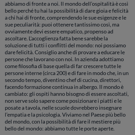
abbiamo di fronte a noi. Il mondo dell’ospitalità è così
bello perché tu hai la possibilità di dare gioia e felicità
a chi hai di fronte, comprendendo le sue esigenze e le
sue peculiarità: puoi ottenere tantissimo così, ma
ovviamente devi essere empatico, propenso ad
ascoltare. L'accoglienza fatta bene sarebbe la
soluzione di tutti i conflitti del mondo: noi possiamo
dare felicità. Consiglio anche di provare a educare le
persone che lavorano con noi. In azienda adottiamo
come filosofia di base quella di far crescere tutte le
persone interne (circa 200) e di fare in modo che, in un
secondo tempo, diventino chef di cucina, direttori,
facendo formazione continua in albergo. Il mondo è
cambiato: gli ospiti hanno bisogno di essere ascoltati,
non serve solo sapere come posizionare i piatti e le
posate a tavola, nelle scuole dovrebbero insegnare
l’empatia e la psicologia. Viviamo nel Paese più bello
del mondo, con la possibilità di fare il mestiere più
bello del mondo: abbiamo tutte le porte aperte.