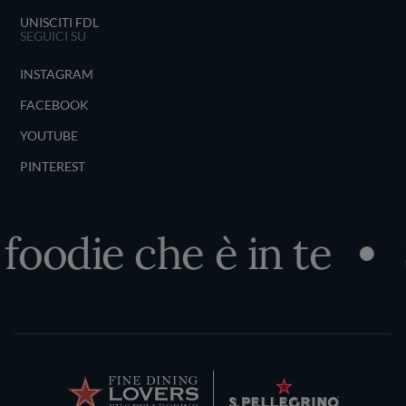
UNISCITI FDL
SEGUICI SU
INSTAGRAM
FACEBOOK
YOUTUBE
PINTEREST
oodie che è in te
Sc