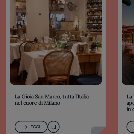
La Gioia San Marco, tutta l’Italia
La 
nel cuore di Milano
ape
in 
LEGGI