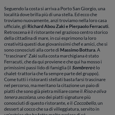
Seguendo la costa si arriva a Porto San Giorgio, una
località dove brilla più di una stella. Ed ecco che
troviamo nuovamente, anzi troviamo nella loro casa
ufficiale, gli
Richard Abou Zaki e Pierpaolo Ferracuti
.
Retroscena è il ristorante nel grazioso centro storico
della cittadina di mare, in cui esprimono la loro
creatività questi due giovanissimi chef e amici, che si
sono conosciuti alla corte di
Massimo Bottura
. A
“trascinare” Zaki sulla costa marchigiana è stato
Ferracuti, che da qui proviene e che qui ha mosso i
primissimi passi lido di famiglia (il
Sombrero
è lo
chalet-trattoria che fa sempre parte del gruppo).
Come tutti i ristoranti stellati basta farsi trascinare
nel percorso, ma meritano la citazione un paio di
piatti che sono già pietra miliare come il
Riso e oliva
tenera ascolana
, uno dei piatti signature più
conosciuti di questo ristorante, e il
Coccobello
, un
dessert al cocco che sa di villeggiatura, servito in
un’ostrica che ha fatto molto parlare di sé.