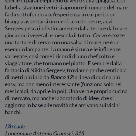
specie di parallelepipedo di vetro sulla spiaggia. Con
la bella stagione i vetri si aprono e il rumore del mare
fa da sottofondo a un’esperienza in cui però non
bisogna aspettarsi un menù a tutto pesce, anzi.
Sergeev pesca indistintamente dalla terra e dal mare,
gioca con i vegetali e mescola il tutto.
Cervo e cozze
,
una tartare di cervo con una salsa di mare, ne è un
esempio lampante. La mano è sicura e le influenze
variegate, così come i ricordi di uno chef colto e
viaggiatore, che tornano nel piatto. E sempre dalla
fantasia di Nikita Sergeev, troviamo poche centinaia
di metri più in là da
Banco 12
la linea di cucina più
easy, ma non meno interessante (funziona solo nei
mesi caldi, da aprile in poi). Una vera e propria cucina
di mercato, ma anche laboratorio di idee, che si
aggiorna in base alle novità che arrivano sui vicini
banchi.
L’Arcade
Lungomare Antonio Gramsci, 315