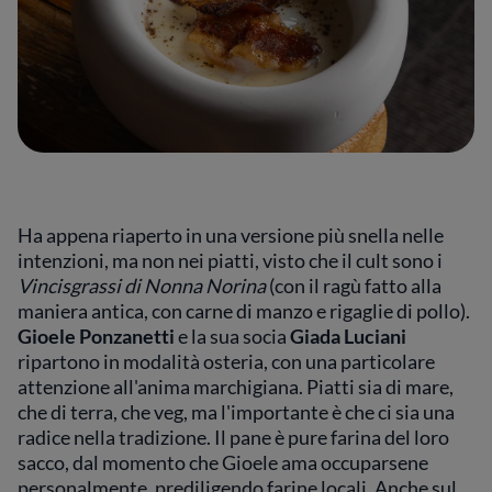
Ha appena riaperto in una versione più snella nelle
intenzioni, ma non nei piatti, visto che il cult sono i
Vincisgrassi di Nonna Norina
(con il ragù fatto alla
maniera antica, con carne di manzo e rigaglie di pollo).
Gioele Ponzanetti
e la sua socia
Giada Luciani
ripartono in modalità osteria, con una particolare
attenzione all'anima marchigiana. Piatti sia di mare,
che di terra, che veg, ma l'importante è che ci sia una
radice nella tradizione. Il pane è pure farina del loro
sacco, dal momento che Gioele ama occuparsene
personalmente, prediligendo farine locali. Anche sul