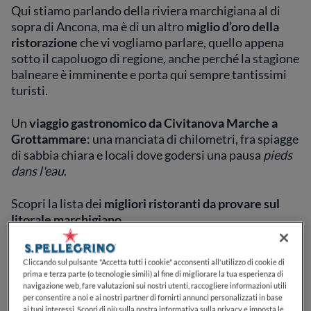
Qui stiamo parlando della riviera marchigiana al di
sopra di Ancona, ma è di un altro
miglio d’oro della
ristorazione
che vi vogliamo parlare, quello appena
sotto il capoluogo di regione, anche perché la stagione
balneare è imminente e porta qui sempre tantissimi
turisti.
Un
viaggio gastronomico da Civitanova Marche a
Grottammare
: una manciata di chilometri, fra spiagge
di sabbia chiara e locali dove godersi una pausa
pieds
dans l'eau
.
Scopri la lista dei
migliori ristoranti da provare sul
litorale marchigiano
.
Anastasia
, Civitanova
Cliccando sul pulsante "Accetta tutti i cookie" acconsenti all'utilizzo di cookie di
Marche
prima e terza parte (o tecnologie simili) al fine di migliorare la tua esperienza di
navigazione web, fare valutazioni sui nostri utenti, raccogliere informazioni utili
per consentire a noi e ai nostri partner di fornirti annunci personalizzati in base
ai tuoi interessi. Scopri di più sulla nostra informativa sulla privacy e imposta le