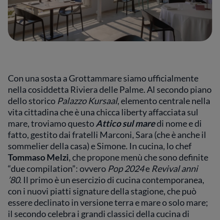
Con una sosta a Grottammare siamo ufficialmente
nella cosiddetta Riviera delle Palme. Al secondo piano
dello storico
Palazzo Kursaal
, elemento centrale nella
vita cittadina che è una chicca liberty affacciata sul
mare, troviamo questo
Attico sul mare
di nome e di
fatto, gestito dai fratelli Marconi, Sara (che è anche il
sommelier della casa) e Simone. In cucina, lo chef
Tommaso Melzi
, che propone menù che sono definite
“due compilation”: ovvero
Pop 2024
e
Revival anni
’80
. Il primo è un esercizio di cucina contemporanea,
con i nuovi piatti signature della stagione, che può
essere declinato in versione terra e mare o solo mare;
il secondo celebra i grandi classici della cucina di