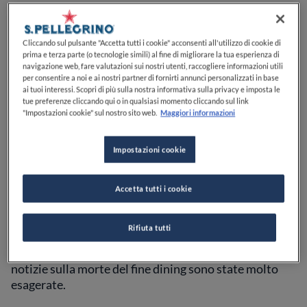
Cliccando sul pulsante "Accetta tutti i cookie" acconsenti all'utilizzo di cookie di
prima e terza parte (o tecnologie simili) al fine di migliorare la tua esperienza di
navigazione web, fare valutazioni sui nostri utenti, raccogliere informazioni utili
per consentire a noi e ai nostri partner di fornirti annunci personalizzati in base
ai tuoi interessi. Scopri di più sulla nostra informativa sulla privacy e imposta le
tue preferenze cliccando qui o in qualsiasi momento cliccando sul link
"Impostazioni cookie" sul nostro sito web.
Maggiori informazioni
Quando il
Noma
ha annunciato la chiusura dei
Impostazioni cookie
battenti, si è scatenato un diluvio di articoli di
giornale in cui si affermava che
"l’alta cucina è morta"
.
È vero che le cose sono cambiate drasticamente negli
Accetta tutti i cookie
ultimi due anni e che molte aziende hanno dovuto
rivedere i loro modelli di business. Ma
è vero che
Rifiuta tutti
l’alta cucina è morta
? Abbiamo chiesto
a tre chef di
fama mondiale
cosa ne pensano. A quanto pare, le
notizie sulla morte del fine dining sono state molto
esagerate.