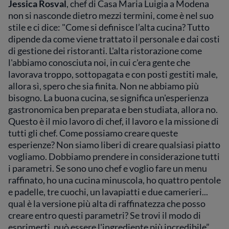
Jessica Rosval
, chef di Casa Maria Luigia a Modena
non si nasconde dietro mezzi termini, come è nel suo
stile e ci dice: "Come si definisce l’alta cucina? Tutto
dipende da come viene trattato il personale e dai costi
di gestione dei ristoranti. L'alta ristorazione come
l'abbiamo conosciuta noi, in cui c'era gente che
lavorava troppo, sottopagata e con posti gestiti male,
allora sì, spero che sia finita. Non ne abbiamo più
bisogno. La buona cucina, se significa un'esperienza
gastronomica ben preparata e ben studiata, allora no.
Questo è il mio lavoro di chef, il lavoro e la missione di
tutti gli chef. Come possiamo creare queste
esperienze? Non siamo liberi di creare qualsiasi piatto
vogliamo. Dobbiamo prendere in considerazione tutti
i parametri. Se sono uno chef e voglio fare un menu
raffinato, ho una cucina minuscola, ho quattro pentole
e padelle, tre cuochi, un lavapiatti e due camerieri...
qual è la versione più alta di raffinatezza che posso
creare entro questi parametri? Se trovi il modo di
esprimerti, può essere l'ingrediente più incredibile”.