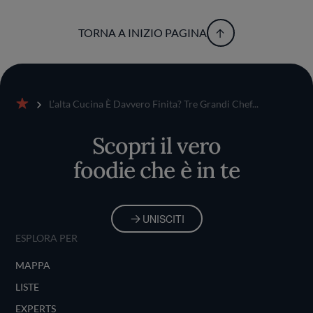
TORNA A INIZIO PAGINA
L’alta Cucina È Davvero Finita? Tre Grandi Chef...
Home
Scopri il vero
foodie che è in te
UNISCITI
ESPLORA PER
MAPPA
LISTE
EXPERTS