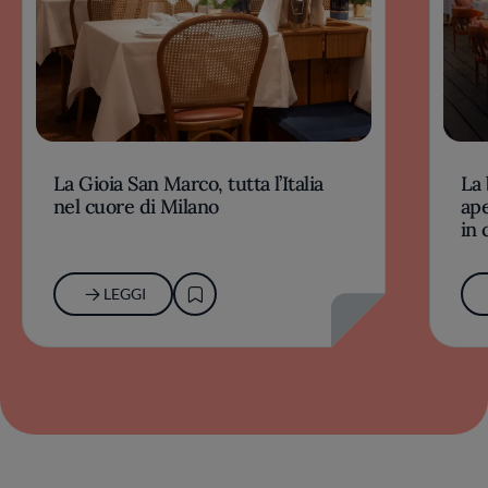
La Gioia San Marco, tutta l’Italia
La 
nel cuore di Milano
ape
in 
LEGGI