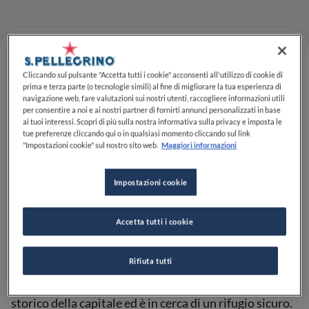
Cliccando sul pulsante "Accetta tutti i cookie" acconsenti all'utilizzo di cookie di
prima e terza parte (o tecnologie simili) al fine di migliorare la tua esperienza di
navigazione web, fare valutazioni sui nostri utenti, raccogliere informazioni utili
per consentire a noi e ai nostri partner di fornirti annunci personalizzati in base
ai tuoi interessi. Scopri di più sulla nostra informativa sulla privacy e imposta le
tue preferenze cliccando qui o in qualsiasi momento cliccando sul link
"Impostazioni cookie" sul nostro sito web.
Maggiori informazioni
Impostazioni cookie
La notizia è che da qualche mese a
Palazzo Ripetta
è
arrivato
Christian Spalvieri
in qualità di executive
chef. Nel frattempo, l’hotel cinque stelle che porta il
Accetta tutti i cookie
nome della via in cui si trova, a pochi metri da piazza
del Popolo a Roma, con i suoi molteplici spazi, è
Rifiuta tutti
diventato fin dall’apertura di poco più di un anno fa un
punto di riferimento per chi passeggia nel centro
storico della capitale ed è in cerca di un rifugio sicuro.