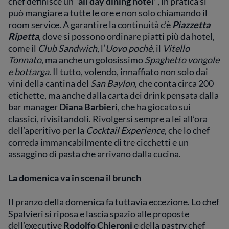
chef definisce un
“all day dining hotel”
, in pratica si
può mangiare a tutte le ore e non solo chiamando il
room service. A garantire la continuità c’è
Piazzetta
Ripetta
, dove si possono ordinare piatti più da hotel,
come il
Club Sandwich
, l’
Uovo pochè
, il
Vitello
Tonnato
, ma anche un golosissimo
Spaghetto vongole
e bottarga
. Il tutto, volendo, innaffiato non solo dai
vini della cantina del
San Baylon
, che conta circa 200
etichette, ma anche dalla carta dei drink pensata dalla
bar manager
Diana Barbieri
, che ha giocato sui
classici, rivisitandoli. Rivolgersi sempre a lei all’ora
dell’aperitivo per la
Cocktail Experience
, che lo chef
correda immancabilmente di tre cicchetti e un
assaggino di pasta che arrivano dalla cucina.
La domenica va in scena il brunch
Il pranzo della domenica fa tuttavia eccezione. Lo chef
Spalvieri si riposa e lascia spazio alle proposte
dell’executive
Rodolfo Chieroni
e della pastry chef