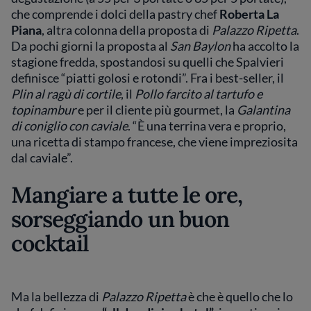
che comprende i dolci della pastry chef
Roberta La
Piana
, altra colonna della proposta di
Palazzo Ripetta
.
Da pochi giorni la proposta al
San Baylon
ha accolto la
stagione fredda, spostandosi su quelli che Spalvieri
definisce “piatti golosi e rotondi”. Fra i best-seller, il
Plin al ragù di cortile
, il
Pollo farcito al tartufo e
topinambur
e per il cliente più gourmet, la
Galantina
di coniglio con caviale
. “È una terrina vera e proprio,
una ricetta di stampo francese, che viene impreziosita
dal caviale”.
Mangiare a tutte le ore,
sorseggiando un buon
cocktail
Ma la bellezza di
Palazzo Ripetta
è che è quello che lo