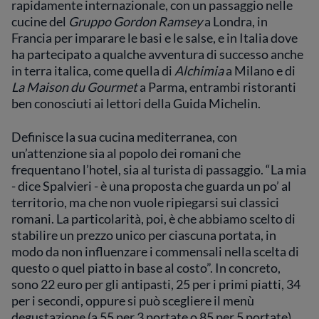
rapidamente internazionale, con un passaggio nelle
cucine del
Gruppo Gordon Ramsey
a Londra, in
Francia per imparare le basi e le salse, e in Italia dove
ha partecipato a qualche avventura di successo anche
in terra italica, come quella di
Alchimia
a Milano e di
La Maison du Gourmet
a Parma, entrambi ristoranti
ben conosciuti ai lettori della Guida Michelin.
Definisce la sua cucina mediterranea, con
un’attenzione sia al popolo dei romani che
frequentano l’hotel, sia al turista di passaggio. “La mia
- dice Spalvieri - è una proposta che guarda un po’ al
territorio, ma che non vuole ripiegarsi sui classici
romani. La particolarità, poi, è che abbiamo scelto di
stabilire un prezzo unico per ciascuna portata, in
modo da non influenzare i commensali nella scelta di
questo o quel piatto in base al costo”. In concreto,
sono 22 euro per gli antipasti, 25 per i primi piatti, 34
per i secondi, oppure si può scegliere il menù
degustazione (a 55 per 3 portate o 85 per 5 portate),