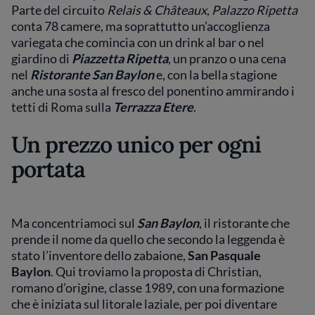
Parte del circuito
Relais & Châteaux
,
Palazzo Ripetta
conta 78 camere, ma soprattutto un’accoglienza
variegata che comincia con un drink al bar o nel
giardino di
Piazzetta Ripetta
, un pranzo o una cena
nel
Ristorante San Baylon
e, con la bella stagione
anche una sosta al fresco del ponentino ammirando i
tetti di Roma sulla
Terrazza Etere
.
Un prezzo unico per ogni
portata
Ma concentriamoci sul
San Baylon
, il ristorante che
prende il nome da quello che secondo la leggenda è
stato l’inventore dello zabaione,
San Pasquale
Baylon
. Qui troviamo la proposta di Christian,
romano d’origine, classe 1989, con una formazione
che è iniziata sul litorale laziale, per poi diventare