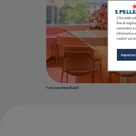
Cliccando sul 
fine di miglio
consentire a n
informativa s
cookie" sul no
Impostaz
Foto
courtesy EL&N