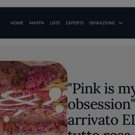
ze
Main navigation
HOME
MAPPA
LISTE
EXPERTS
ISPIRAZIONE
Salta al contenuto principale
li
"Pink is m
obsession"
arrivato EL