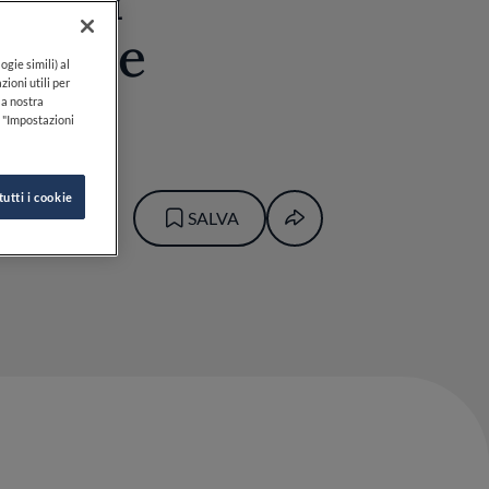
 super
mabile
ogie simili) al
zioni utili per
lla nostra
k "Impostazioni
tutti i cookie
BRUNO
SALVA