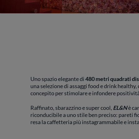
Uno spazio elegante di
480 metri quadrati dis
una selezione di assaggi food e drink healthy,
concepito per stimolare e infondere positivit
Raffinato, sbarazzino e super cool,
EL&N
è ca
riconducibile a uno stile ben preciso: pareti f
resa la caffetteria più instagrammabile e in