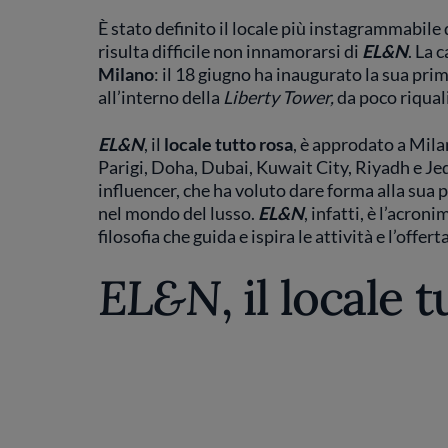
È
stato definito il locale più instagrammabil
risulta difficile non innamorarsi di
EL&N
. La 
Milano
: il 18 giugno ha inaugurato la sua pri
all’interno della
Liberty Tower,
da poco riqual
EL&N
, il
locale tutto rosa
,
è approdato
a Mila
Parigi, Doha, Dubai, Kuwait City, Riyadh e J
influencer, che ha voluto dare forma alla sua pa
nel mondo del lusso.
EL&N
, infatti, è l’acroni
filosofia che guida e ispira le attività e l’offerta
EL&N
, il locale