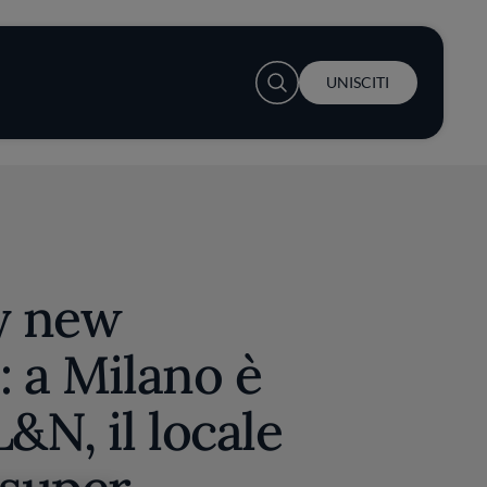
User account menu
UNISCITI
y new
: a Milano è
&N, il locale