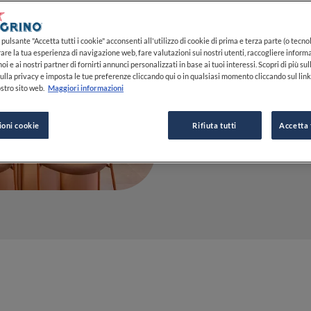
tutto rosa
instagram
pulsante "Accetta tutti i cookie" acconsenti all'utilizzo di cookie di prima e terza parte (o tecnol
rare la tua esperienza di navigazione web, fare valutazioni sui nostri utenti, raccogliere informa
oi e ai nostri partner di fornirti annunci personalizzati in base ai tuoi interessi. Scopri di più su
22 GIU 2022
ulla privacy e imposta le tue preferenze cliccando qui o in qualsiasi momento cliccando sul lin
stro sito web.
Maggiori informazioni
ioni cookie
Rifiuta tutti
Accetta 
DA
MARIAROSARIA 
GIORNALISTA