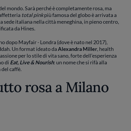
e del mondo. Sarà perché è completamente rosa, ma
caffetteria
total pink
più famosa del globo è arrivata a
ma sede italiana nella città meneghina, in pieno centro,
ificata da Hines.
no dopo Mayfair - Londra (dove è nato nel 2017),
eddah. Un format ideato da
Alexandra Miller
, health
ssione per lo stile di vita sano, forte dell’esperienza
mo di
Eat, Live & Nourish
: un nome che si rifà alla
 del caffè.
 tutto rosa a Milano