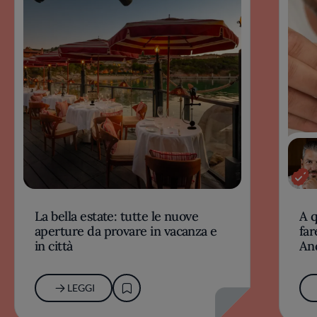
La bella estate: tutte le nuove
A 
aperture da provare in vacanza e
far
in città
An
LEGGI