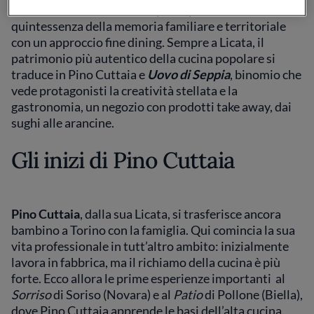
Cuttaia
ha trovato il modo per esprimere la
quintessenza della memoria familiare e territoriale
con un approccio fine dining. Sempre a Licata, il
patrimonio più autentico della cucina popolare si
traduce in Pino Cuttaia e
Uovo di Seppia
, binomio che
vede protagonisti la creatività stellata e la
gastronomia, un negozio con prodotti take away, dai
sughi alle arancine.
Gli inizi di Pino Cuttaia
Pino Cuttaia
, dalla sua Licata, si trasferisce ancora
bambino a Torino con la famiglia. Qui comincia la sua
vita professionale in tutt’altro ambito: inizialmente
lavora in fabbrica, ma il richiamo della cucina è più
forte. Ecco allora le prime esperienze importanti al
Sorriso
di Soriso (Novara) e al
Patio
di Pollone (Biella),
dove Pino Cuttaia apprende le basi dell’alta cucina.