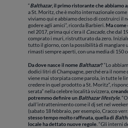
“
Balthazar
, il primo ristorante che abbiamo 
a St. Moritz, che è molto internazionale come
viviamo qui e abbiamo deciso di costruirci il n
godere agli amici”, ricorda Barbieri.
Ma come è
nel 2017, prima qui c’era il
Cascade
, che dal 
comprato i muri, ristrutturato da zero. Inizia
tutto il giorno, con la possibilità di mangiare
rimasti sempre aperti, con una media di 150 co
Da dove nasce il nome
Balthazar
?
“Lo abbiamo
dodici litri di Champagne, perché era il nome 
viene mai storpiata come parola, in tutte le li
credere in quel prodotto a St. Moritz”, rispon
serata” nella celebre località svizzera,
creando
potremmo definire un
Balthazar lifestyle
. “O
dall'intrattenimento come il dj set nel weekend 
(sabato 18 febbraio, per esempio, Cracco verrà
stesso tempo molto raffinata, quella di
Balth
locale ha dettato nuove regole
. “Gli interni 