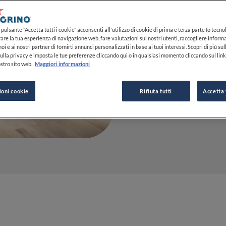
montagna 
fine dinin
pulsante "Accetta tutti i cookie" acconsenti all'utilizzo di cookie di prima e terza parte (o tecnol
rare la tua esperienza di navigazione web, fare valutazioni sui nostri utenti, raccogliere informa
oi e ai nostri partner di fornirti annunci personalizzati in base ai tuoi interessi. Scopri di più su
08 FEB 2023
ulla privacy e imposta le tue preferenze cliccando qui o in qualsiasi momento cliccando sul lin
stro sito web.
Maggiori informazioni
ioni cookie
Rifiuta tutti
Accetta 
DA
MARIAROSARIA 
GIORNALISTA