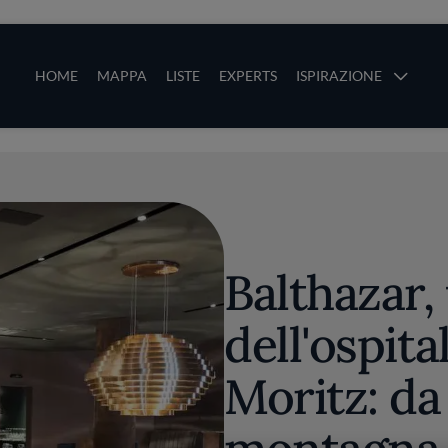
ze
Main navigation
HOME
MAPPA
LISTE
EXPERTS
ISPIRAZIONE
Salta al contenuto principale
li
Balthazar,
dell'ospital
Moritz: da 