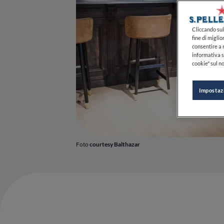
Cliccando sul 
fine di miglio
consentire a n
informativa s
cookie" sul no
Impostaz
Foto
courtesy Balthazar