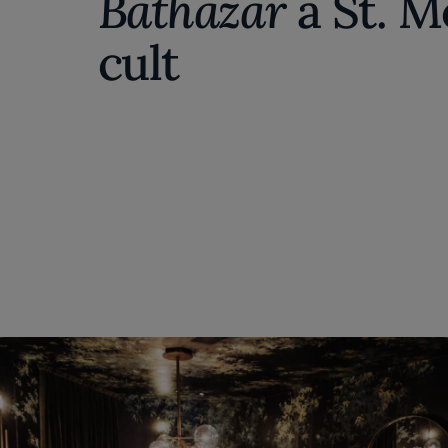
Bathazar
a St. M
cult