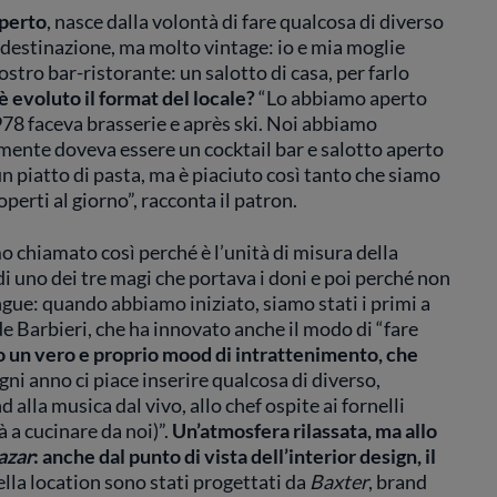
aperto
, nasce dalla volontà di fare qualcosa di diverso
 destinazione, ma molto vintage: io e mia moglie
ostro bar-ristorante: un salotto di casa, per farlo
 evoluto il format del locale?
“Lo abbiamo aperto
1978 faceva brasserie e après ski. Noi abbiamo
lmente doveva essere un cocktail bar e salotto aperto
 un piatto di pasta, ma è piaciuto così tanto che siamo
perti al giorno”, racconta il patron.
 chiamato così perché è l’unità di misura della
di uno dei tre magi che portava i doni e poi perché non
ngue: quando abbiamo iniziato, siamo stati i primi a
de Barbieri, che ha innovato anche il modo di “fare
 un vero e proprio mood di intrattenimento, che
gni anno ci piace inserire qualcosa di diverso,
alla musica dal vivo, allo chef ospite ai fornelli
 a cucinare da noi)”.
Un’atmosfera rilassata, ma allo
azar
: anche dal punto di vista dell’interior design, il
della location sono stati progettati da
Baxter
, brand