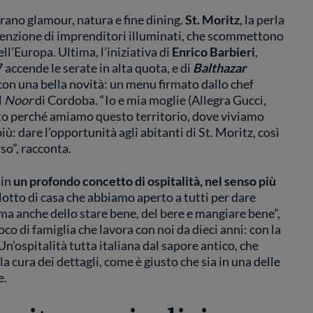
rano glamour, natura e fine dining.
St. Moritz
, la perla
ttenzione di imprenditori illuminati, che scommettono
ll’Europa. Ultima, l’iniziativa di
Enrico
Barbieri
,
 accende le serate in alta quota, e di
Balthazar
con una bella novità: un menu firmato dallo chef
l
Noor
di Cordoba. “Io e mia moglie (Allegra Gucci,
to perché amiamo questo territorio, dove viviamo
iù: dare l’opportunità agli abitanti di St. Moritz, così
rso”, racconta.
 in
un profondo concetto di ospitalità, nel senso più
lotto di casa che abbiamo aperto a tutti per dare
 ma anche dello stare bene, del bere e mangiare bene”,
cuoco di famiglia che lavora con noi da dieci anni: con la
 Un’ospitalità tutta italiana dal sapore antico, che
la cura dei dettagli, come è giusto che sia in una delle
e.