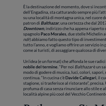
È la destinazione del momento, dove si incont
dell’Engadina, sta catturando sempre più l’a
su una località di montagna unica, nel cuore de
patron di
Balthazar
, una certezza che dal 2017
Downtown
,
indirizzo che ha appena riaperto 
spagnolo
Paco Morales
, due stelle Michelin a
ndr
) abbiamo fatto questo tipo di investimen
tutto l’anno, e vogliamo offrire un servizio in p
come ai turisti, di assaggiare qualcosa di dive
Un’idea (e un format) che affonda le sue radici
nobile del termine
. “Per noi
Balthazar
è un sa
modo di godere di musica, luci, colori, sapori,
continua. “In cucina c’è
Davide Callegari
, il 
stagione, si trasferisce al ristorante”, precisa.
profuma di casa senza rinunciare allo stile e al
località alpine più cool del Vecchio Continent