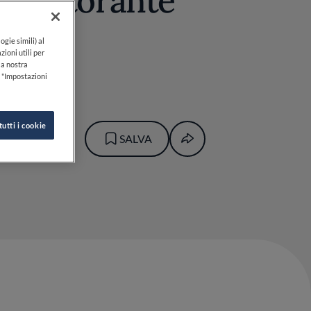
a ristorante
g
ogie simili) al
zioni utili per
lla nostra
k "Impostazioni
tutti i cookie
BRUNO
SALVA