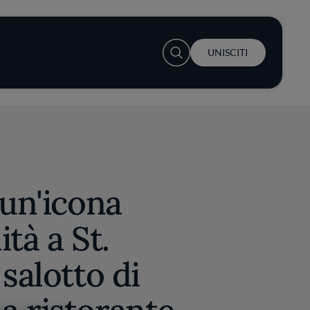
User account menu
UNISCITI
 un'icona
ità a St.
salotto di