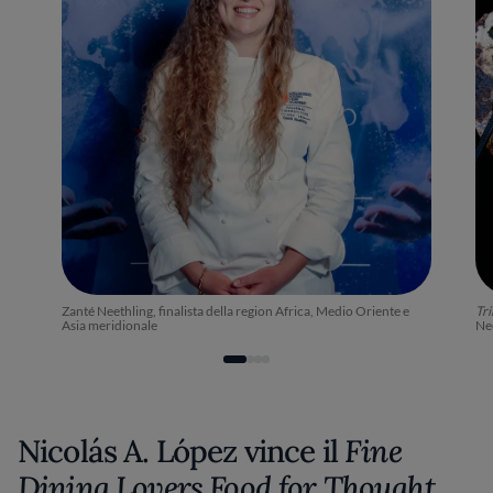
Zanté Neethling, finalista della region Africa, Medio Oriente e
Tri
Asia meridionale
Ne
Nicolás A. López vince il
Fine
Dining Lovers Food for Thought