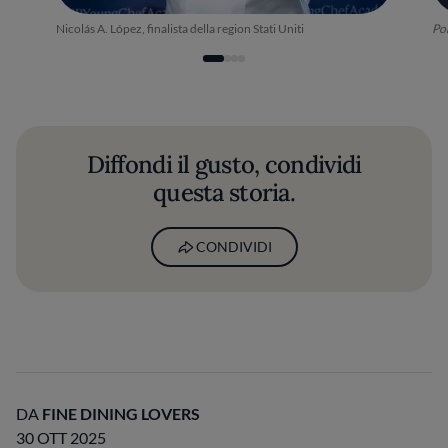
Nicolás A. López, finalista della region Stati Uniti
Por
Diffondi il gusto, condividi
questa storia.
CONDIVIDI
DA
FINE DINING LOVERS
30 OTT 2025