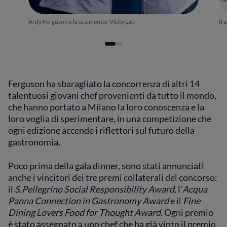
Ardy Ferguson e la sua mentor Vicky Lau
Il 
Ferguson ha sbaragliato la concorrenza di altri 14
talentuosi giovani chef provenienti da tutto il mondo,
che hanno portato a Milano la loro conoscenza e la
loro voglia di sperimentare, in una competizione che
ogni edizione accende i riflettori sul futuro della
gastronomia.
Poco prima della gala dinner, sono stati annunciati
anche i vincitori dei tre premi collaterali del concorso:
il
S.Pellegrino Social Responsibility Award
, l'
Acqua
Panna Connection in Gastronomy Award
e il
Fine
Dining Lovers Food for Thought Award
. Ogni premio
è stato assegnato a uno chef che ha già vinto il premio