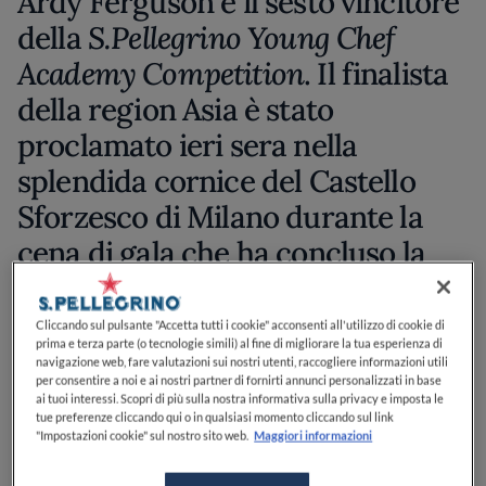
Ardy Ferguson è il sesto vincitore
della
S.Pellegrino Young Chef
Academy Competition
. Il finalista
della region Asia è stato
proclamato ieri sera nella
splendida cornice del Castello
Sforzesco di Milano durante la
cena di gala che ha concluso la
due giorni di
Grand Finale
dell’edizione 2024-25.
Cliccando sul pulsante "Accetta tutti i cookie" acconsenti all'utilizzo di cookie di
prima e terza parte (o tecnologie simili) al fine di migliorare la tua esperienza di
navigazione web, fare valutazioni sui nostri utenti, raccogliere informazioni utili
per consentire a noi e ai nostri partner di fornirti annunci personalizzati in base
ai tuoi interessi. Scopri di più sulla nostra informativa sulla privacy e imposta le
Accompagnato dal mentor Vicky Lau, ha convinto la
tue preferenze cliccando qui o in qualsiasi momento cliccando sul link
Grand Jury - composta dagli chef Christophe Bacquié,
"Impostazioni cookie" sul nostro sito web.
Maggiori informazioni
Jeremy Chan, Antonia Klugmann, Niki Nakayama,
Elena Reygadas, Julien Royer e Mitsuharu Tsumura -