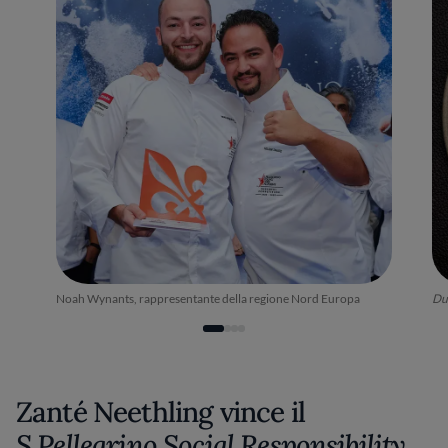
Noah Wynants, rappresentante della regione Nord Europa
Du
Zanté Neethling vince il
S.Pellegrino Social Responsibility