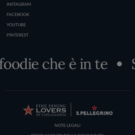
INSTAGRAM
FACEBOOK
YOUTUBE
PINTEREST
odie che è in te
Sco
Terms and Conditions
NOTE LEGALI