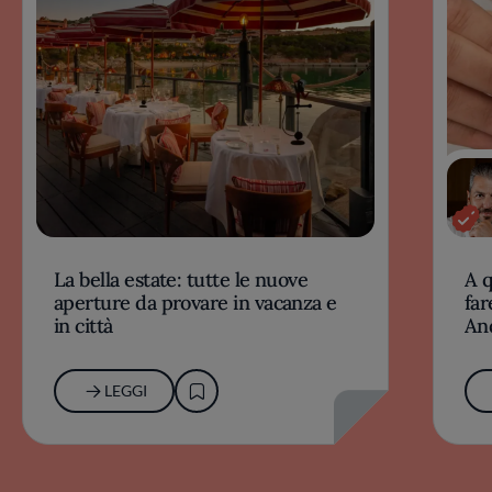
La bella estate: tutte le nuove
A 
aperture da provare in vacanza e
far
in città
An
LEGGI