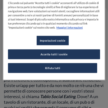
Cliccando sul pulsante "Accetta tutti i cookie" acconsenti all'utilizzo di cookie di
prima e terza parte (o tecnologie simili) al fine di migliorare la tua esperienza di
navigazione web, fare valutazioni sui nostri utenti, raccogliere informazioni utili
per consentire a noi e ai nostri partner di fornirti annunci personalizzati in base
ai tuoi interessi. Scopri di più sulla nostra informativa sulla privacy e imposta le
tue preferenze cliccando qui o in qualsiasi momento cliccando sul link
"Impostazioni cookie" sul nostro sito web.
Maggiori informazioni
Impostazioni cookie
Accetta tutti i cookie
Quella di conoscersi sulle app è una tendenza più
internazionale che italiana, ma bisogna dire che piano
Rifiuta tutti
piano anche il nostro Paese, soprattutto nelle città
più frenetiche e cosmopolite, si adatta alle tendenze.
Esiste un’app per tutto e da non molto ce n’è una che vi
permette di conoscere persone con i vostri stessi
interessi, si chiama
Tablo Social Eating
. Dove? A un
tavolo di un ristorante, di un locale, di un pub o di
qualsiasi realtà che preveda il consumo di cibi e