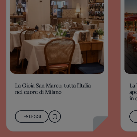
La Gioia San Marco, tutta l’Italia
La 
nel cuore di Milano
ape
in 
LEGGI