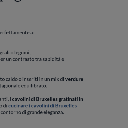
erfettamente a:
grali o legumi;
per un contrasto tra sapidità e
 caldo o inseriti in un mix di
verdure
stagionale equilibrato.
nti, i
cavolini di Bruxelles gratinati in
o di
cucinare i cavolini di Bruxelles
n contorno di grande eleganza.