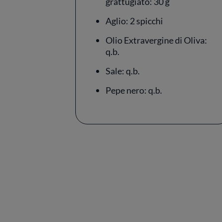
grattugiato: 30 g
Aglio: 2 spicchi
Olio Extravergine di Oliva:
q.b.
Sale: q.b.
Pepe nero: q.b.