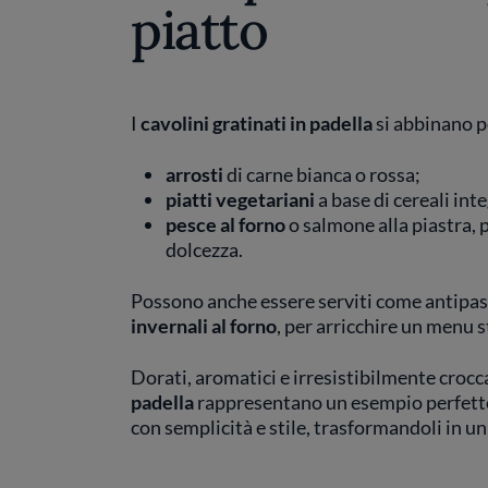
piatto
I
cavolini gratinati in padella
si abbinano p
arrosti
di carne bianca o rossa;
piatti vegetariani
a base di cereali inte
pesce al forno
o salmone alla piastra, 
dolcezza.
Possono anche essere serviti come antipasto
invernali al forno
, per arricchire un menu 
Dorati, aromatici e irresistibilmente crocca
padella
rappresentano un esempio perfett
con semplicità e stile, trasformandoli in u