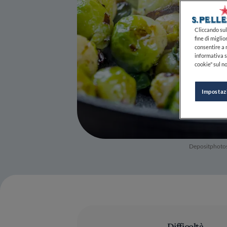
Cliccando sul 
fine di miglio
consentire a n
informativa s
cookie" sul no
Impostaz
Depositphoto
Difficoltà