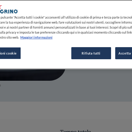
19 NOV 2025
pulsante "Accetta tutti i cookie" acconsenti all'utilizzo di cookie di prima e terza parte (o tecnol
rare la tua esperienza di navigazione web, fare valutazioni sui nostri utenti, raccogliere informa
oi e ai nostri partner di fornirti annunci personalizzati in base ai tuoi interessi. Scopri di più su
DA
FINE DINING LOVERS
ulla privacy e imposta le tue preferenze cliccando qui o in qualsiasi momento cliccando sul lin
REDAZIONE
stro sito web.
Maggiori informazioni
ioni cookie
Rifiuta tutti
Accetta 
s
Tempo totale