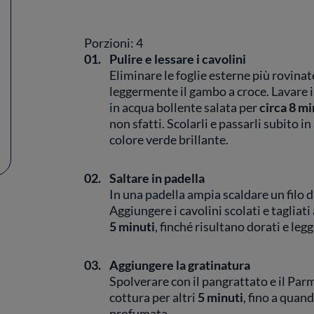
Porzioni: 4
01.
Pulire e lessare i cavolini
Eliminare le foglie esterne più rovinate
leggermente il gambo a croce. Lavare i 
in acqua bollente salata per
circa 8 mi
non sfatti. Scolarli e passarli subito 
colore verde brillante.
02.
Saltare in padella
In una padella ampia scaldare un filo d’
Aggiungere i cavolini scolati e tagliati
5 minuti
, finché risultano dorati e le
03.
Aggiungere la gratinatura
Spolverare con il pangrattato e il Par
cottura per altri
5 minuti
, fino a quan
profumata.