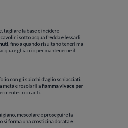
, tagliare la base e incidere
cavolini sotto acqua fredda e lessarli
nuti
, fino a quando risultano teneri ma
in acqua e ghiaccio per mantenerne il
olio con gli spicchi d’aglio schiacciati.
 a metà e rosolarli a
fiamma vivace per
ggermente croccanti.
migiano, mescolare e proseguire la
do si forma una crosticina dorata e