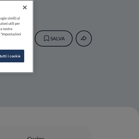
ogie simili) al
zioni utili per
lla nostra
k "Impostazioni
SALVA
tutti i cookie
Cucina