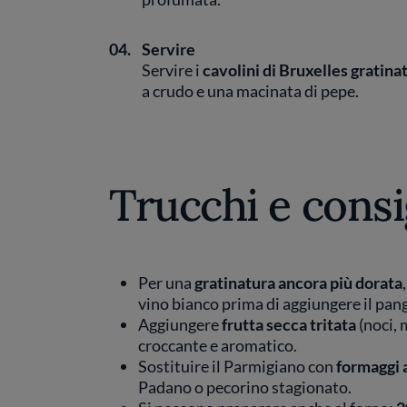
04.
Servire
Servire i
cavolini di Bruxelles gratinat
a crudo e una macinata di pepe.
Trucchi e consi
Per una
gratinatura ancora più dorata
vino bianco prima di aggiungere il pan
Aggiungere
frutta secca tritata
(noci, 
croccante e aromatico.
Sostituire il Parmigiano con
formaggi 
Padano o pecorino stagionato.