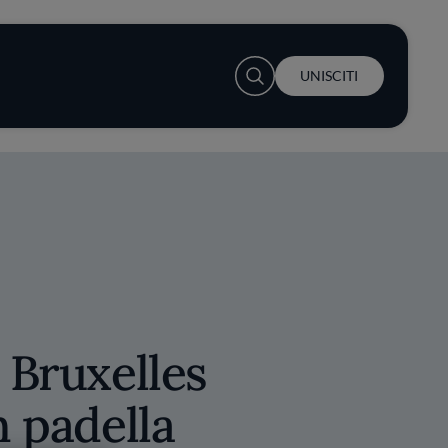
User account menu
UNISCITI
i Bruxelles
n padella