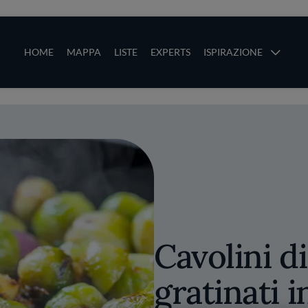
ze
Main navigation
HOME
MAPPA
LISTE
EXPERTS
ISPIRAZIONE
Salta al contenuto principale
li
Cavolini d
gratinati i