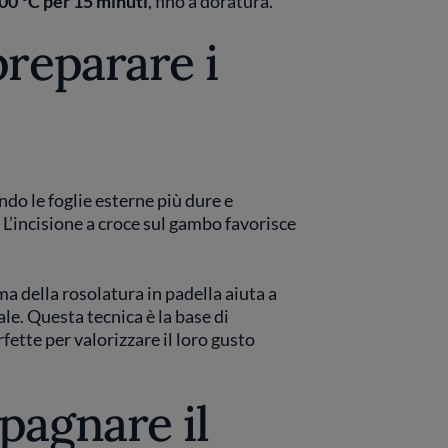
00 °C per 15 minuti
, fino a doratura.
reparare i
do le foglie esterne più dure e
. L’incisione a croce sul gambo favorisce
a della rosolatura in padella aiuta a
le. Questa tecnica è la base di
rfette per valorizzare il loro gusto
pagnare il