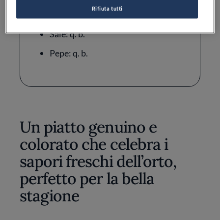
Rifiuta tutti
Olio extravergine d'oliva: q. b.
Sale: q. b.
Pepe: q. b.
Un piatto genuino e
colorato che celebra i
sapori freschi dell’orto,
perfetto per la bella
stagione