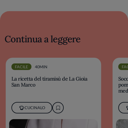
Continua a leggere
FACILE
40MIN
FA
La ricetta del tiramisù de La Gioia
Socc
San Marco
pomo
med
CUCINALO