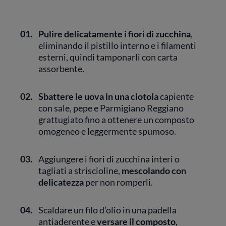
01.
Pulire delicatamente i fiori di zucchina
,
eliminando il pistillo interno e i filamenti
esterni, quindi tamponarli con carta
assorbente.
02.
Sbattere le uova in una ciotola
capiente
con sale, pepe e Parmigiano Reggiano
grattugiato fino a ottenere un composto
omogeneo e leggermente spumoso.
03.
Aggiungere i fiori di zucchina interi o
tagliati a striscioline,
mescolando con
delicatezza
per non romperli.
04.
Scaldare un filo d’olio in una padella
antiaderente e
versare il composto
,