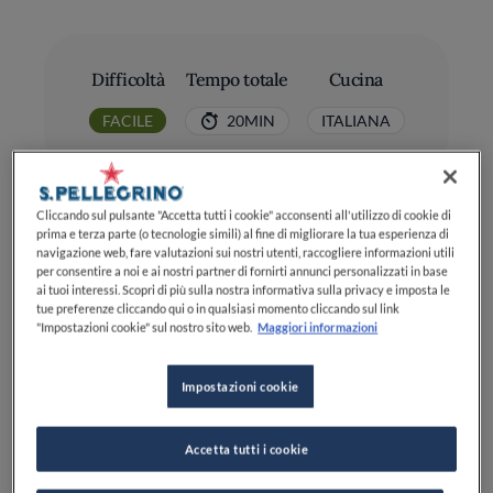
Difficoltà
Tempo totale
Cucina
FACILE
20MIN
ITALIANA
Cliccando sul pulsante "Accetta tutti i cookie" acconsenti all'utilizzo di cookie di
prima e terza parte (o tecnologie simili) al fine di migliorare la tua esperienza di
navigazione web, fare valutazioni sui nostri utenti, raccogliere informazioni utili
per consentire a noi e ai nostri partner di fornirti annunci personalizzati in base
ai tuoi interessi. Scopri di più sulla nostra informativa sulla privacy e imposta le
Ingredienti
tue preferenze cliccando qui o in qualsiasi momento cliccando sul link
"Impostazioni cookie" sul nostro sito web.
Maggiori informazioni
Uova: 6
Impostazioni cookie
Fiori di zucca: 22
Accetta tutti i cookie
Parmiggiano reggiano
(grattugiato): 60 g