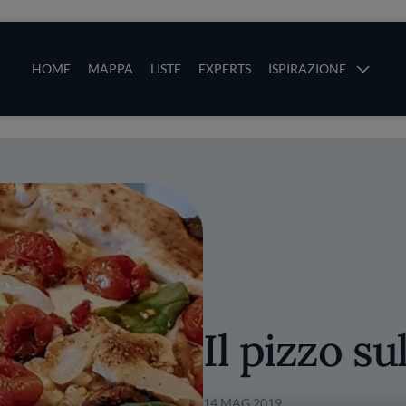
ze
Main navigation
HOME
MAPPA
LISTE
EXPERTS
ISPIRAZIONE
Salta al contenuto principale
li
Il pizzo su
14 MAG 2019