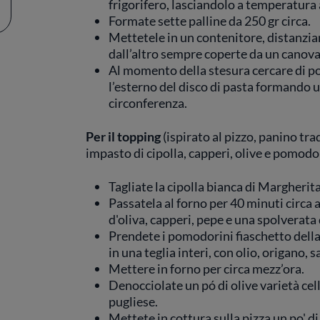
frigorifero, lasciandolo a temperatura 
Formate sette palline da 250 gr circa.
Mettetele in un contenitore, distanzi
dall’altro sempre coperte da un canov
Al momento della stesura cercare di po
l’esterno del disco di pasta formando u
circonferenza.
Per il topping
(ispirato al pizzo, panino tr
impasto di cipolla, capperi, olive e pomodo
Tagliate la cipolla bianca di Margherita
Passatela al forno per 40 minuti circa 
d'oliva, capperi, pepe e una spolverata
Prendete i pomodorini fiaschetto della
in una teglia interi, con olio, origano, sa
Mettere in forno per circa mezz’ora.
Denocciolate un pó di olive varietà cell
pugliese.
Mettete in cottura sulla pizza un po' 