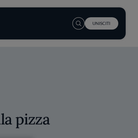
User account menu
UNISCITI
lla pizza