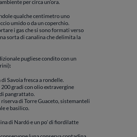
ambiente per circa un’ora.
andole qualche centimetro uno
accio umido o da un coperchio.
rtare i gas che si sono formati verso
na sorta di canalina che delimita la
adizionale pugliese condito con un
rini)
:
 di Savoia fresca a rondelle.
a 200 gradi con olio extravergine
 di pangrattato.
 riserva di Torre Guaceto, sistemanteli
le e basilico.
ina di Nardó e un po' di fiordilatte
di conservone (una conserva contadina