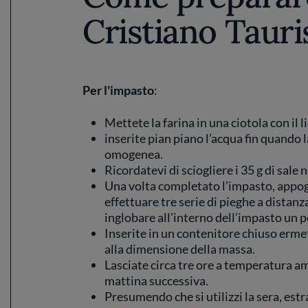
Cristiano Taur
Per l'impasto
:
Mettete la farina in una ciotola con il l
inserite pian piano l’acqua fin quando 
omogenea.
Ricordatevi di sciogliere i 35 g di sale 
Una volta completato l’impasto, appog
effettuare tre serie di pieghe a distanza
inglobare all’interno dell’impasto un po
Inserite in un contenitore chiuso erme
alla dimensione della massa.
Lasciate circa tre ore a temperatura amb
mattina successiva.
Presumendo che si utilizzi la sera, est