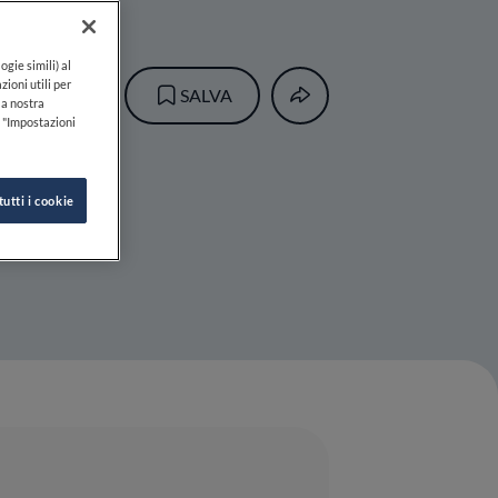
ogie simili) al
ISANO
zioni utili per
SALVA
lla nostra
k "Impostazioni
tutti i cookie