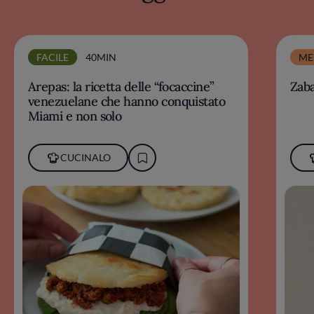
FACILE
40MIN
ME
Arepas: la ricetta delle “focaccine”
Zab
venezuelane che hanno conquistato
Miami e non solo
CUCINALO