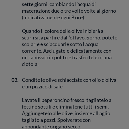
sette giorni, cambiando l’acqua di
macerazione due o tre volte volte al giorno
(indicativamente ogni 8 ore).
Quando il colore delle olive inizierà a
scurirsi, a partire dall’ottavo giorno, potete
scolarle e sciacquarle sotto l’acqua
corrente. Asciugatele delicatamente con
un canovaccio pulito e trasferitele in una
ciotola.
03.
Condite le olive schiacciate con olio d’oliva
e un pizzico di sale.
Lavate il peperoncino fresco, tagliatelo a
fettine sottili e eliminatene tutti i semi.
Aggiungetelo alle olive, insieme all’aglio
tagliato a pezzi. Spolverate con
abbondante origano secco.