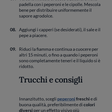
padella con i peperoni e le cipolle. Mescola
bene per distribuire uniformemente il
sapore agrodolce.
08.
Aggiungi i capperi (se desiderati), il sale e il
pepe a piacere.
09.
Riduci la fiamma e continua a cuocere per
altri 15 minuti, o fino a quando i peperoni
sono completamente teneri e il liquido si è
ridotto.
Trucchi e consigli
Innanzitutto, scegli
peperoni
freschi
e di
buona qualità, preferibilmente di
colori
diversi
per un effetto visivo più