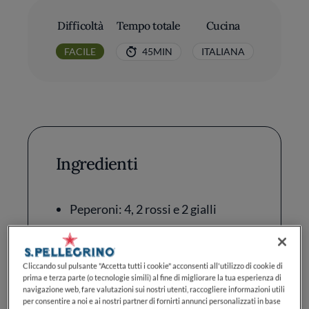
Difficoltà
Tempo totale
Cucina
FACILE
45MIN
ITALIANA
Ingredienti
Peperoni: 4, 2 rossi e 2 gialli
Cipolle: 1
Olio Extravergine di Oliva: 2
Cliccando sul pulsante "Accetta tutti i cookie" acconsenti all'utilizzo di cookie di
cucchiai
prima e terza parte (o tecnologie simili) al fine di migliorare la tua esperienza di
navigazione web, fare valutazioni sui nostri utenti, raccogliere informazioni utili
per consentire a noi e ai nostri partner di fornirti annunci personalizzati in base
Aceto di Vino Bianco: 3 cucchiai