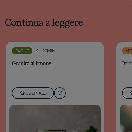
Continua a leggere
FACILE
5H 20MIN
ME
Granita al limone
Brio
CUCINALO