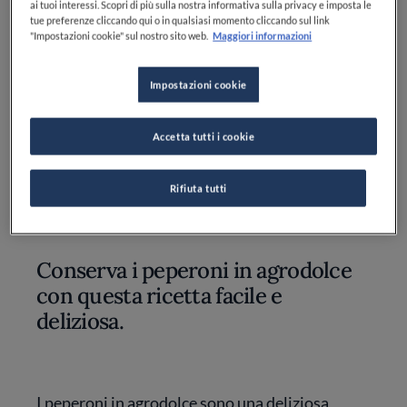
ai tuoi interessi. Scopri di più sulla nostra informativa sulla privacy e imposta le
tue preferenze cliccando qui o in qualsiasi momento cliccando sul link
Zucchero: 2 cucchiai
"Impostazioni cookie" sul nostro sito web.
Maggiori informazioni
Capperi: 1 cucchiaio
Impostazioni cookie
Sale: q.b.
Pepe: q.b.
Accetta tutti i cookie
Rifiuta tutti
Conserva i peperoni in agrodolce
con questa ricetta facile e
deliziosa.
I peperoni in agrodolce sono una deliziosa